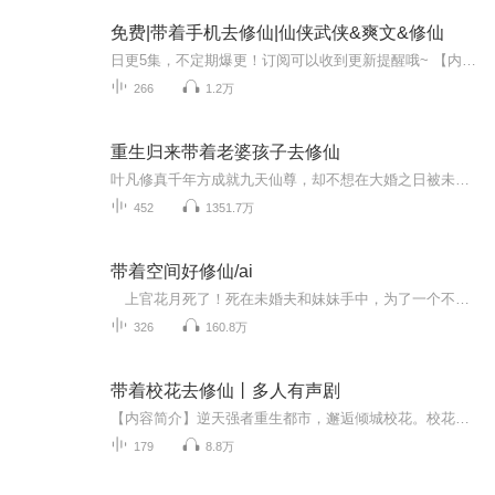
免费|带着手机去修仙|仙侠武侠&爽文&修仙
日更5集，不定期爆更！订阅可以收到更新提醒哦~ 【内容简介】 在修真界，唐远，灵根受损的落魄青年，意外重启人生，誓言夺回前任荣光。火荡山的千年无燚草，是他灵根重生的关键，却引来火蜥蜴的虎视眈眈。手持神秘小说功法软件，他智勇并济，欲破火蜥围困...
266
1.2万
重生归来带着老婆孩子去修仙
叶凡修真千年方成就九天仙尊，却不想在大婚之日被未婚妻暗算，一朝回到解放前，不过转世重来，却发现人生轨迹大不相同，自己没有踏上修仙路，而且还多了老婆孩子。两世为人，即便是一贫如洗，也可以翻云覆雨，再上九天。【日更二集】 【小说原名《仙界归来有了老婆孩子》】 作者：贼牛本专辑免费收听，仅供学习交流，不做商业用途。...
452
1351.7万
带着空间好修仙/ai
上官花月死了！死在未婚夫和妹妹手中，为了一个不完整的秘宝，甚至被生吞活剥挫骨扬灰…… 上官花月重生了！附身在一个5岁小女孩身上……竟然还自带强大神秘的随身空间！ 这一世，她要报仇，她要强大！靠着死亡换来的随身空间，她在修仙的路上奔得...
326
160.8万
带着校花去修仙丨多人有声剧
【内容简介】逆天强者重生都市，邂逅倾城校花。校花容颜绝世，温婉动人，追求者众多，我只好霸气回击，强势横扫...【作者/主播】作者：凌风飞扬主播：流浪小僧【购买须知】1、本作品为付费有声书，前34集为免费试听，购买成功后，即可收听，可下载重复收听...
179
8.8万