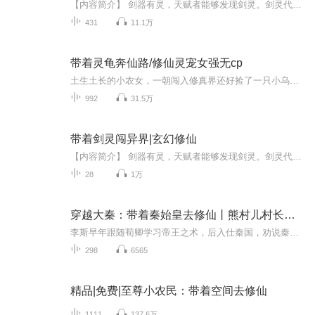
【内容简介】 剑器有灵，天赋者能够发现剑灵。剑灵代表力量，是天运世界第一生产力，也是第一破坏力。成就剑灵者，财富、美女、地位等等，就会轰隆轰隆轰隆，不要命的砸下来。一位强大剑灵的出现，往往代表全新封地贵族的诞生。【作者简介】倾听
431
11.1万
带着灵龟奔仙路/修仙灵宠女强无cp
土生土长的小农女，一朝闯入修真界还好捡了一只小乌龟你不懂的修仙知识，小乌龟懂四灵根修炼太慢，小乌龟有方法什么？你说升仙通道关了？哼，那我就找钥匙，把它撬开
992
31.5万
带着剑灵闯异界|玄幻修仙
【内容简介】 剑器有灵，天赋者能够发现剑灵。剑灵代表力量，是天运世界第一生产力，也是第一破坏力。成就剑灵者，财富、美女、地位等等，就会轰隆轰隆轰隆，不要命的砸下来。一位强大剑灵的出现，往往代表全新封地贵族的诞生。【作者简介】倾听
28
1万
穿越大秦：带着秦始皇去修仙丨熊村儿村长演播
李斯早年跟随荀卿学习帝王之术，后入仕秦国，劝说秦王嬴政灭诸侯，成帝业，一统天下，并遣谋士持金玉游说诸侯，离间六国君臣。秦王政十年（前237年），嬴政下令驱逐六国客，李斯时为客卿，也在被逐之列。李斯上书《谏逐客书》，秦王嬴政随即取消逐客令，李...
298
6565
精品|免费|至尊小农民：带着空间去修仙
1111
137.6万