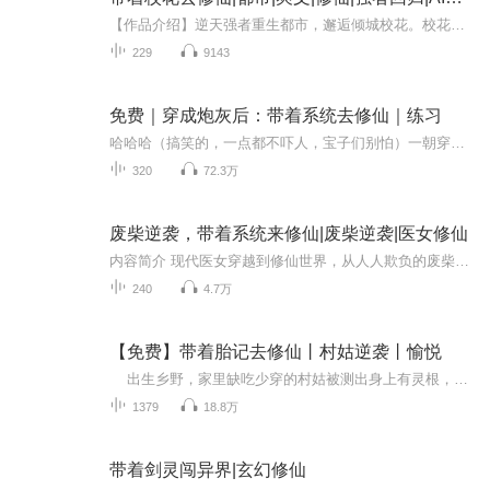
【作品介绍】逆天强者重生都市，邂逅倾城校花。校花容颜绝世，温婉动人，追求者众多，我只好霸气回击，强势横扫...【作者】凌风飞扬【购买须知】1、本作品为付费有声书，前17集为免费试听，购买成功后，即可收听，可下载重复收听。2、版权归原作者所有，严...
229
9143
免费｜穿成炮灰后：带着系统去修仙｜练习
哈哈哈（搞笑的，一点都不吓人，宝子们别怕）一朝穿越，只想修炼成为最强者，不想沦为别人的感情炮灰，一心只想搞事业敲重点：每个人的小故事都值得期待一下哈（ps:男主不修无情道，乱传的！！节奏快，感情线快！男主后文没有失忆哦，反套路！！）主播练习...
320
72.3万
废柴逆袭，带着系统来修仙|废柴逆袭|医女修仙
内容简介 现代医女穿越到修仙世界，从人人欺负的废柴逆袭成为修仙界的大佬。自带系统，改变体制，完虐曾经瞧不起，欺负她的那些人，一步步走上修仙巅峰。。。。。。故事自带爽感，欢迎收听哦！
240
4.7万
【免费】带着胎记去修仙丨村姑逆袭丨愉悦
出生乡野，家里缺吃少穿的村姑被测出身上有灵根，由逍遥宗收为外门弟子。因考核那天迟到，差点被逐出宗门。灵石，筑基，辟谷丹，逍遥诀……，在修仙路上不断奋斗，努力不被淘汰，最终成为强大女修。小人物的奋斗史，逆境中也要坚持自我，不断追求进...
1379
18.8万
带着剑灵闯异界|玄幻修仙