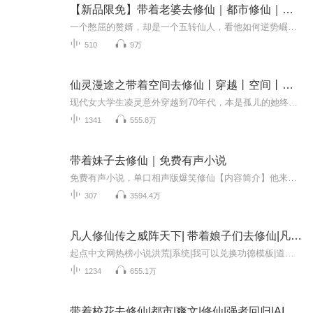
【新品限免】带着老婆去修仙｜都市修仙｜爽文
一个憋屈的赘婿，却是一个五转仙人，看他如何逆势崛起，带着老婆们，踏上永生之路……欢迎订阅评论投喂月票～
510
9万
仙灵漫途之带着空间去修仙丨穿越丨空间丨灵宠丨修仙丨多播
现代女大学生凌灵意外穿越到70年代，本是孤儿的她终于感受到了家庭的温暖，以为要走女主种田经商致富道路，缺没想居然随身携带储物空间，这。。。这。。。这空间里怎么还有武功秘笈？？？？嘿嘿，穿越去修仙，空间灵宠一个不少。某男人：听说我是你的？？...
1341
555.8万
带着妹子去修仙｜免费有声小说
免费有声小说，单口相声版爆笑修仙【内容简介】他来啦他来啦！！他带着妹子走来啦！带着妹子去修仙，这部小说不一般！别人修仙他搞笑！别人打脸他狂暴！大哥颠大哥跑！带妹子修仙就是好！【作者／主播】作者：凤舞九天主播：大斌，江湖范儿野生主播。代表...
307
3594.4万
凡人修仙传之威阵天下| 带着娘子们去修仙|凡人流
起点中文网热榜小说洪荒|系统|我可以兑换功德模板|道士神话权谋历史《威阵天下》开创修仙新流派，以阵入道，瞬间成阵，以一敌众，性格直爽却又透着狡猾，好色如常但却感情真挚，看小小采药工如何以阵破万法，成就巅峰路，成为万古第一仙！收听福利跟主播一...
1234
655.1万
带着校花去修仙|都市|爽文|修仙|强者回归|AI专辑