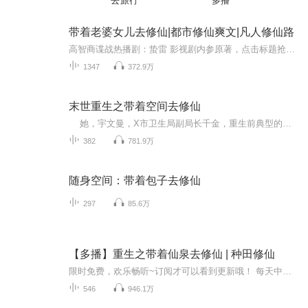
去旅行
多播
带着老婆女儿去修仙|都市修仙爽文|凡人修仙路
高智商谍战热播剧：蛰雷 影视剧内参原著，点击标题抢鲜收听！ 你所不了解的真相：不能知道的秘密 点击标题开启烧脑历程，揭开人类奥秘，历史真相！ 粉丝福利点赞+收听奖励：每周互动和收听榜前十名奖励现金红包5.8。每月互动和收听榜前十名奖励现金红包10....
1347
372.9万
末世重生之带着空间去修仙
她，宇文曼，X市卫生局副局长千金，重生前典型的温室花朵，事事都靠轩辕晨，对轩辕晨鉴于依赖跟爱情之间，害怕失去轩辕晨而若即若离，结果嫁给了自认为可以平平淡淡对自己的人渣，害人害己。 重生后，后天的女王攻，经历了末世，伤心欲绝之后...
382
781.9万
随身空间：带着包子去修仙
297
85.6万
【多播】重生之带着仙泉去修仙 | 种田修仙
限时免费，欢乐畅听~订阅才可以看到更新哦！ 每天中午12点准时更新，首发20集，日更3集哦~【内容简介】苏泠本是一个普通的大学生，却不想竟然有朝一日也能赶上穿越大军，来一次时空穿梭，当苏泠再次醒过来之后，竟然发现自己穿越成为了修仙家族的废柴三小...
546
946.1万