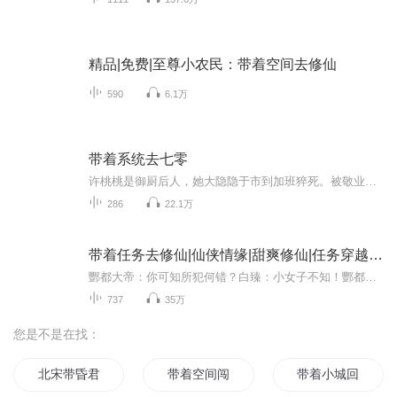
精品|免费|至尊小农民：带着空间去修仙
590
6.1万
带着系统去七零
许桃桃是御厨后人，她大隐隐于市到加班猝死。被敬业系统绑定穿越到70年代，成了肉联厂杀猪匠，远近闻名的丑闺女，为了变美，她只能努力继续肝工作，直销新赚外汇。
286
22.1万
带着任务去修仙|仙侠情缘|甜爽修仙|任务穿越|多人广播剧|HE结局
酆都大帝：你可知所犯何错？白臻：小女子不知！酆都大帝：做一任务可弥补。白臻:套路··来吧！…·这么说，她只要做一个的恶毒师叔就行？这个她可以！不，原来是她高兴得太早！修真界套路深，她要去仙界看看！【购买须知】 1、本作品为付费有声书，会员免...
737
35万
您是不是在找：
北宋带昏君
带着空间闯大宋
带着小城回大宋