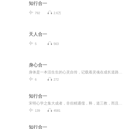
知行合一
792
2.6万
天人合一
5
563
身心合一
身体是一本活生生的心灵自传，记载着灵魂在成长道路上，通过种种情绪活动与心理习惯所塑造出的性格、处世态度、人际关系、情感状态，以及心灵深处幽微的点点滴滴。难以置信的是，不同的身体部位竟然储藏不同的情感：每当胸部肌肉得到舒展时，被遗弃霍被忽...
6
272
知行合一
宋明心学之集大成者，非但精通儒，释，道三教，而且能够统军征战，是中国历史上罕见的立德，立功，立言三不朽的伟人
139
4581
知行合一