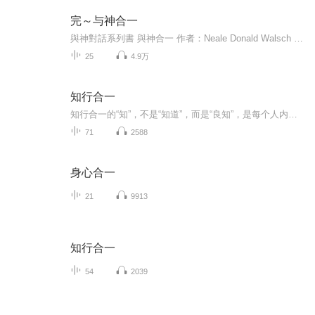
完～与神合一
與神對話系列書 與神合一 作者：Neale Donald Walsch （ 尼爾. 唐納. 沃許 譯者：王季慶 ...
25
4.9万
知行合一
知行合一的“知”，不是“知道”，而是“良知”，是每个人内心与生俱来的道德感和判断力。找到并遵循内心的良知，复杂的外部世界就将变得格外清晰，致胜决断，了然于心。
71
2588
身心合一
21
9913
知行合一
54
2039