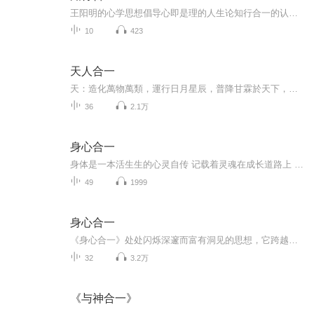
王阳明的心学思想倡导心即是理的人生论知行合一的认知论和致良知的修养学说，旨在呼唤人的本体意识着重强调个体本身的价值和自我人性的修养 ！ 面对着节奏越来越快，竞争越来越激烈的生活，疲惫不堪的人们，精神生活逐渐荒芜，心灵也越发的孤独，知行合一...
10
423
天人合一
天：造化萬物萬類，運行日月星辰，普降甘霖於天下，使萬物欣欣向榮而有所生機，是以人身列位三才，履地戴天，天地之恩，其大無極。 故天地之大，無所不包，無所不俱，故天之恩惠，永難報盡，唯存感恩，人應盡其天常，替天行道，方是做人應有之存心。
36
2.1万
身心合一
身体是一本活生生的心灵自传 记载着灵魂在成长道路上 通过种种的情绪活动与心理习惯所塑造出的性格处事态度 人际关系 情感状态以及心灵深处 幽微的点点滴滴 难以置信的是不同的身体部位竟然储藏不同的情感 每当胸部肌肉得到舒展时 被遗弃或被忽略的感觉就...
49
1999
身心合一
《身心合一》处处闪烁深邃而富有洞见的思想，它跨越时代限制，帮助我们探索人生的真谛·引导我们过上宁静和富足的生活；它帮助我们学习爱，也学习感恩；它可以给我们的精神和灵魂带来慰藉，而且还能给我们的躯体带来慰藉。归根结底，它告诉我们怎样实现身...
32
3.2万
《与神合一》