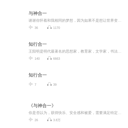
与神合一
谢谢你怀着和我相同的梦想，因为如果不是想让世界变得更美好，你不会看完这本书，看到这段文字。最后，但愿从现在起，你能够明白，也能够促使更多的人明白，尘世间一切烦恼、苦难、挫败和愤恨都是假象，我们所有人一直生活在欢乐、真相和爱里面。
36
1170
知行合一
王阳明是明代最著名的思想家，教育家，文学家，书法家，哲学家和军事家，是中国历史上罕见的在立德，立功，立言三方面都有显著作为的！
140
6663
知行合一
7
39
《与神合一》
你是否以为，获得快乐、安全感和被爱，需要满足特定的条件?你是否总在被动地接受各种境况，时常感到匮乏和挫败?其实，这些都是我们制造出来的幻觉。跟随《与神合一》识破生活中大大小小的幻觉，活出真正的自己。你会发现，快乐是一种精神状态，爱是一种决...
26
3.8万