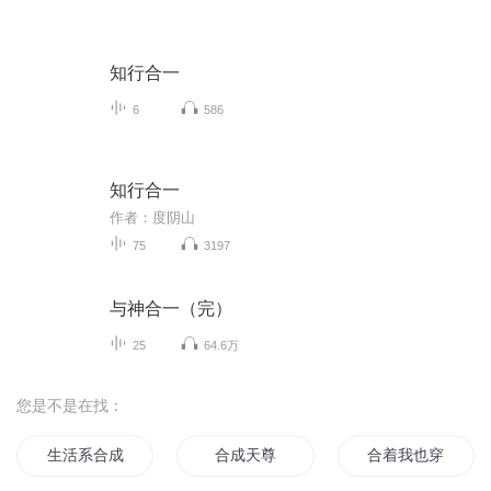
知行合一
6
586
知行合一
作者：度阴山
75
3197
与神合一（完）
25
64.6万
您是不是在找：
生活系合成系统
合成天尊
合着我也穿越了