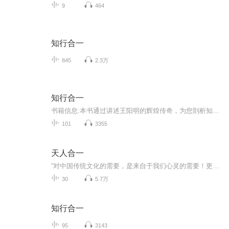
9
464
知行合一
845
2.3万
知行合一
书籍信息:本书通过讲述王阳明的辉煌传奇，为您剖析知行合一的无边威力。内容重点:知行合一的“知”不是“知道”，而是“良知”，是每个人内心与生俱来的道德感和判断力。找到并遵循内心的良知，复杂的外部世界就将变得格外清晰，致胜决断，了然于心。主播...
101
3355
天人合一
“对中国传统文化的需要，是来自于我们心灵的需要！更有助于我们的健康！”《中国文化读本》是北京大学叶朗和朱良志两位教授撰写的一本关于中国文化的通俗读本，从这本语言平和、通俗易懂的著作中，我们可以通读领略中国从古至今最经典的文化著作精华，这...
30
5.7万
知行合一
95
3143