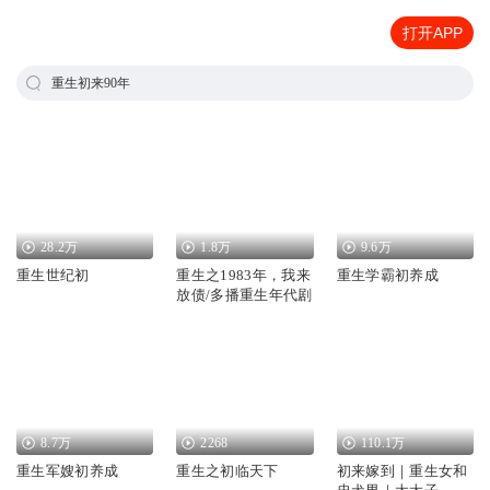
打开APP
重生初来90年
28.2万
1.8万
9.6万
重生世纪初
重生之1983年，我来
重生学霸初养成
放债/多播重生年代剧
8.7万
2268
110.1万
重生军嫂初养成
重生之初临天下
初来嫁到｜重生女和