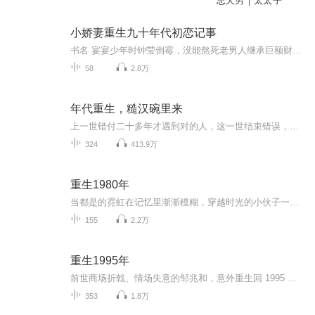
忠犬男｜太太子
小娇妻重生九十年代初恋记事
书名 宴宴少年时钟莹倒霉，没能熬死老男人继承巨额财产，先把自己作死了； 钟莹幸运，在上世纪重获新生，和原本比她大二十二岁的提款机老公，成了同龄人。 那一年，他还不是翻手云覆手雨的晏先生，只是一个看起来清白简单的高中生。 钟莹做贫民窟快乐女孩...
58
2.8万
年代重生，糙汉碗里来
上一世错付二十多年才遇到对的人，这一世结束错误，勇敢奔向你这就是一篇女知青勇于求爱，使劲撩汉的甜甜故事还有一点郑重说明，这本是小黑书，你懂的，我不能承诺太多，我只能说只要能上传我就不弃坑，如果介意请绕行，别到时伤人伤己
324
413.9万
重生1980年
当都是的霓虹在记忆里渐渐模糊，穿越时光的小伙子一脚踩进沾着晨露的田埂。他用旋律打捞起旧时光里的乡土碎片——是夏夜晒谷场的蝉鸣与蒲扇轻摇，是清晨村口老井边的水桶碰撞声，是傍晚炊烟里飘着的饭菜香，也是邻里间一句句朴实的问候与帮忙。每一段旋律...
155
2.2万
重生1995年
前世商场折戟、情场失意的邹兆和，意外重生回 1995 年这个充满机遇与挑战的时代转折点。凭借着超前的商业眼光和对时代脉搏的精准把握，他毅然投身商海，从毫不起眼的小生意起步，巧妙布局，步步为营。在风起云涌的商业浪潮中，他精准投资新兴产业，化解一...
353
1.8万