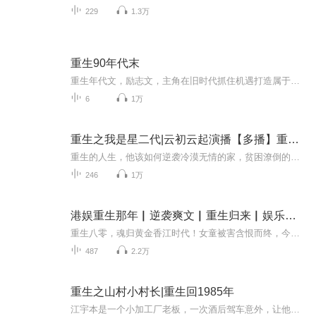
229
1.3万
重生90年代末
重生年代文，励志文，主角在旧时代抓住机遇打造属于自己的商业帝国
6
1万
重生之我是星二代|云初云起演播【多播】重生系列
重生的人生，他该如何逆袭冷漠无情的家，贫困潦倒的他，该如何改写自己命运。既然老天让他重活一世，总要混出个人样来。他又该如何冲破这一层层命运的枷锁，完成自己的蜕变，收获事业的巅峰、完美的爱情。星光背后的逆袭，让我们跟随徐乾的脚步，掀开这娱...
246
1万
港娱重生那年▏逆袭爽文▏重生归来▏娱乐明星▏八0年
重生八零，魂归黄金香江时代！女童被害含恨而终，今生逆袭开挂拿捏港娱命脉。写剧本、唱劲歌、演经典，横扫颁奖盛典；斗资本、虐对家、破困局，登顶华语娱乐巅峰。港圈风云莫测，她凭先知逆天改命，缔造属于自己的八零娱乐神话！
487
2.2万
重生之山村小村长|重生回1985年
江宇本是一个小加工厂老板，一次酒后驾车意外，让他意外重生回1985年。此时的他风华正茂，刚从部队复员归来，就被乡亲们热情推选为黄岭村有史以来最年轻的村长。其实他是被赶鸭子上架了，原本他对这个职位没有什么兴趣。只是抱着干几天玩玩的心态，毕竟这...