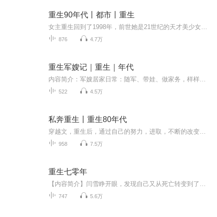
重生90年代丨都市丨重生
女主重生回到了1998年，前世她是21世纪的天才美少女，得奖无数，目空一切，潇洒惬意，可是最后却惨被抛弃。这一世，老天爷给她开了一个玩笑，不光相貌平平，而且还提前为她安排了一枚便宜丈夫。丈夫是什么鬼？能用吗？好吃吗？时间一长，这个貌美颜好易推...
876
4.7万
重生军嫂记｜重生｜年代
内容简介：军嫂居家日常：随军、带娃、做家务，样样是能手：吃吃吃，喝喝喝，买买买！军嫂遇事日常：忍让、大度、讲道理；拍飞他，击垮他，弄死他！某男：拯救俺媳妇的人生观，任重道远啊！
522
4.5万
私奔重生丨重生80年代
穿越文，重生后，通过自己的努力，进取，不断的改变自己的人生甜宠文，一对一。文章细腻，朴实，真实。
958
7.5万
重生七零年
【内容简介】闫雪睁开眼，发现自己又从死亡转变到了活过来了。还以为自己在阎王殿没睡醒，然后又老老实实的躺下，等了一天一夜，实在饿的不行了，那只好是活着的。只是貌似不是活着以前的年纪，而是活到了曾经自己的十一岁。版权来源：阅文集团【作者/主播...
747
5.6万