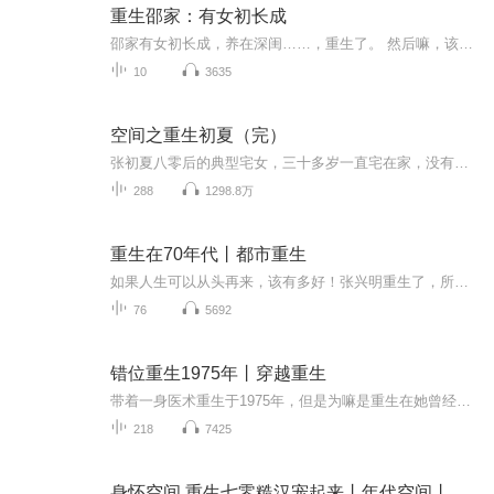
重生邵家：有女初长成
邵家有女初长成，养在深闺……，重生了。 然后嘛，该报恩的报恩，该报仇的报仇，马上开启金手指旅程！
10
3635
空间之重生初夏（完）
张初夏八零后的典型宅女，三十多岁一直宅在家，没有老公，没有工作，没有好的身材，典型的啃老一族，家里嫌（嫌弃的嫌），整日在家抱着电脑做白日梦，梦想重生，梦想有个随身空间，梦想中奖，氮素白日梦始终就是白日梦，谁知有一天，人品爆发，美梦成真，一下重生在了一九六九年，那一个特殊的年代，还附赠一个空间.
288
1298.8万
重生在70年代丨都市重生
如果人生可以从头再来，该有多好！张兴明重生了，所有记忆的，遗憾的，痛恨的，爱慕的都将重新过来，这一世，他要改变一切。他急迫地挣钱发展，必须在外资涌进来之前完成壁垒；他满世界并购，必须在外商反应过来之前完成布局。他对外铁血，对内温和。重活...
76
5692
错位重生1975年丨穿越重生
带着一身医术重生于1975年，但是为嘛是重生在她曾经最羡慕的堂姐身上呢？她的未来的人生又是怎样的？女主首先要做的就是阻止弟弟前世的悲剧，还有不能让前世的自己嫁给那个毁了自己一生的渣男。可是弟妹不听话，还有极品的家人，这让女主好生头疼啊，还有...
218
7425
身怀空间 重生七零糙汉宠起来丨年代空间丨重生甜宠