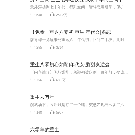
意外穿越到七十年代，得到空间，智斗恶毒继母，保护受气的弟妹！退伍回来的糙汉子却把她当成“奸细”的盯着，之后更是把她放在了心尖尖，这是要闹哪样！
536
281.8万
【免费】重返八零初|重生|年代文|婚恋
廖青梅一觉醒来竟重返八十年代初，回到二十岁。此时方志诚即将与他人结婚，她果断寄还定情信物，斩断前缘。前世在方家受尽折磨的她，这一世能否改写命运？
255
3714
重生八零初心如顾|年代女强|甜爽逆袭
【内容简介】飞船爆炸，顾颖初被送到一百年前，变成声名狼藉的村姑，面对残废的养父，亲人的陷害，渣男的退婚，不怕，光脑在手，成学霸，踩极品，虐渣渣，人生开挂。【作者/主播】作者：七米，咪咕阅读签约作家，湖南省网络作家协会会员，第一届中国作协在...
466
68.6万
重生六万年
演武场下，方浩只是打了一个盹，突然发现自己多了六万年的记忆——而且是未来六万年的记忆。他重生了，重生于六万年之前。那一世，他命运多舛，忍辱偷生。这一世，他要逆天改命，做那万界之中，诸天之上，至高至强者。
160
5937
六零年的重生