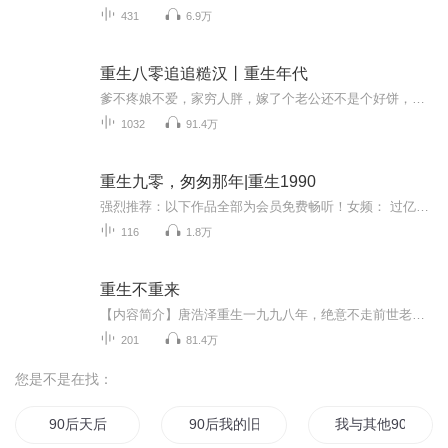
431
6.9万
重生八零追追糙汉丨重生年代
爹不疼娘不爱，家穷人胖，嫁了个老公还不是个好饼，以为自己拿了一把烂牌。重生回到20岁这一年，决定把烂牌打出王炸来...
1032
91.4万
重生九零，匆匆那年|重生1990
强烈推荐：以下作品全部为会员免费畅听！女频： 过亿人气改编作品：《豪门娇妻：替嫁小甜心》点击收听！爆款甜宠系列推荐： 《我的总裁七岁半》 点击收听！ 喜马拉雅优选书： 《机长先生的宠妻计划》 点击收听！ 小而美爆笑文： 《穿成反派的亲娘》 点击收...
116
1.8万
重生不重来
【内容简介】唐浩泽重生一九九八年，绝意不走前世老路。在与前世截然不同又充满未知的道路上，他一路努力、一路奋进，遇到过新困难，战胜重未遇过的对手。当他再度回头，发现已不经意间走过一路荆棘和激情。身后，是奉他为传奇的人群……文字版权方：阅文...
201
81.4万
您是不是在找：
90后天后
90后我的旧时光
我与其他90后不