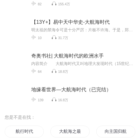
82
155.4万
【13Y+】易中天中华史-大航海时代
明太祖的禁海令可是十分严厉：片板不许海。于是，郑和下西洋六十多年后，西方启了地理大发现的历史程，启海洋世纪的机会，就此拱手让人。 鳌拜之后，无权臣跋扈；撤藩之后，无地方割据；雍正之后，无储位之争；摊丁亩之后，无饥民造反。建设跨文化多民族的...
10
31.7万
奇奥书社| 大航海时代的欧洲水手
内容简介 大航海时代又叫地理大发现时代（15世纪中后期至17世纪末叶），其间，欧洲人突破地中海的地域限制，借助远洋探险与扩张，开辟了许多重要的航路和通道，与包括非洲、亚洲、美洲、大洋洲在内的外部世界建立起直接的交往关系，由此开阔了眼界，获得了欧洲以外的财富和经验，推动了国内的资本原始过程，现代化由此起步。同时，人类的交往关系与活动范围的得到了拓展，人类文明发展的全球化过程加快了步伐，真正意义上世界历史由此开始。 在这段波澜壮阔的时代里涌现出...
64
18.8万
地缘看世界—大航海时代（已完结）
139
16.8万
您是不是在找：
航行时代
大航海之最强老师
向主国归航