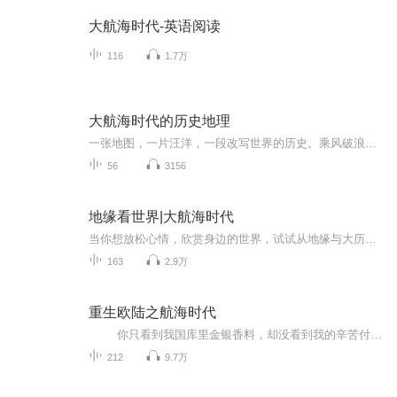
大航海时代-英语阅读
116
1.7万
大航海时代的历史地理
一张地图，一片汪洋，一段改写世界的历史。乘风破浪，航向未知世界！以地理为线索，揭开大航海时代的秘密。洋流、航线、新大陆，看航线如何连接大陆，看地理如何点燃人类探索的勇气，书写震撼世界的历史篇章。该专辑由AI播讲，每5天更新一次，每次更新5集...
56
3156
地缘看世界|大航海时代
当你想放松心情，欣赏身边的世界，试试从地缘与大历史观的视角，听听人类与地理环境的故事。
163
2.9万
重生欧陆之航海时代
你只看到我国库里金银香料，却没看到我的辛苦付出。你有你的陆地和军队，我有我的海洋和船队。你否定我国家太小不了台面，我藐视你一本皇历看到老。你嘲笑我阴险狡诈坑害别国，我可怜你只会内讧欺压人民割地赔款。你可以轻视我的汗水和努力，我会证明欧陆和世界是谁的时代。谋求霸途注定是段艰难的旅程，注定少不了嫉妒和争执。但那又怎样？我会用拳头和武功力告诉你，我才是真正的霸主。【这是主角重生1444年额欧洲小国葡萄牙而走向强国的故事
212
9.7万