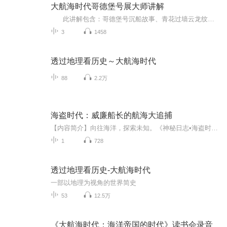
大航海时代哥德堡号展大师讲解
此讲解包含：哥德堡号沉船故事、青花过墙云龙纹碗、外酱釉瓷器、第二部分域外生辉、纹章瓷、汝窑纹章瓷、青花瓷的制造、粉彩瓷、德国青花水壶、粉彩描金开光山水花鸟纹餐具、瑞典产青花瓷器——仙鹤盘、烛台、白釉蓝彩花盆、鱼形汤盒、椭圆形汤盆、青花痰盂、倒流壶、第三部分 西风东渐简介、瑞典安特生与仰韶文化。更多讲解内容，请关注大师讲解微信公众号。...
3
1458
透过地理看历史～大航海时代
88
2.2万
海盗时代：威廉船长的航海大追捕
【内容简介】向往海洋，探索未知。《神秘日志•海盗时代》正是一本让孩子们在航海探险和猎捕海盗的世界里畅游的百科全书。1726年6月1日是《海盗时代》最终完成的伟大时刻。那一天，威廉船长率领舰队，张满风帆，填好炮弹，冲向女海盗阿拉贝拉的船队。没有...
1
728
透过地理看历史-大航海时代
一部以地理为视角的世界简史
53
12.5万
《大航海时代：海洋帝国的时代》读书会录音