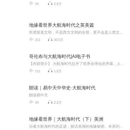
24
2.5万
地缘看世界大航海时代之英美篇
所谓英美文明，不是西方文明的全部，更不会是人类文明的终结！近现代以来，英美在科技、思想、经济、文化等方面取得一点进步，同时，他们更是给世界人民带来深重灾难的殖民统治者！历史、全面、客观地了解英美历史发展脉络和地缘政治环境，在面临百年未有...
211
30.5万
哥伦布与大航海时代|AI电子书
【内容简介】 大航海时代拉开了世界全球化的序幕，人类历史因此有了巨大的演进，人类文明的中心由此从地中海区域转移到了大西洋区域，可以说，也开启了西方崛起的海洋文明时代。本书作者是牛津大学名誉博士，有着“美国文学之父”美誉的华盛顿·欧文。他带...
111
1.5万
朗读｜易中天中华史·大航海时代
朗读易中天
54
2.2万
地缘看世界｜大航海时代（下）美洲
沿着大航海时代的足迹，探访美洲的地缘秘密。本系列作品为“地缘看世界”官方授权制作授权主播：安妮 由竹先生安妮播讲：《地缘看世界｜中东》 完结《地缘看世界｜三国地理篇》连载《地缘看世界｜大航海时代（上）》即将开始由竹先生播讲：《地缘看世界｜中央之国的形成》完结《地缘看世界｜秦汉帝国的扩张的形成》即将开始《地缘看世界｜三国历史篇》连载《地缘看世界｜大航海时代（下）美洲》连载...