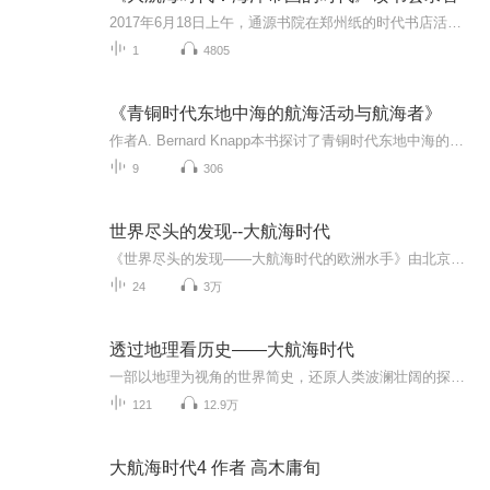
2017年6月18日上午，通源书院在郑州纸的时代书店活动录音，主讲人 崔博，本次活动所用书籍为《航海图的世界史：海上道路改变历史》这本书，活动详情https://www.douban.com/event/28867116/本次活动所用PPT文件http://pan.baidu.com/s/1dE4uQkD
1
4805
《青铜时代东地中海的航海活动与航海者》
作者A. Bernard Knapp本书探讨了青铜时代东地中海的航海和航海者。作者回顾了以往学者对青铜时代东地中海航海和航海者的研究，指出以往研究主要关注船只的样式、设计、建造和功能，而本书则侧重于研究谁建造了这些船只，谁驾驶或航行了这些船只。本书还探...
9
306
世界尽头的发现--大航海时代
《世界尽头的发现——大航海时代的欧洲水手》由北京大学出版社出版，作者姜守明。15世纪的大航海冒险起始于伊比利亚半岛的葡萄牙和西班牙两国，随后几百年英国、法国、荷兰、德国等欧洲国家陆续跟进。大航海有力推动了全球文明交流、贸易活动、科技进步，并初步奠定了当今世界格局。本书有助于了解欧洲，非洲，美洲的历史。对了解亚洲，尤其是南亚东南亚的过去和未来也不失为一个指路明灯。
24
3万
透过地理看历史——大航海时代
一部以地理为视角的世界简史，还原人类波澜壮阔的探索地球海洋的历史。哥伦布发现美洲竟是因为计算错误？麦哲伦未能亲自完成环球航行？大航海的初衷零食倒卖香料？
121
12.9万
大航海时代4 作者 高木庸旬