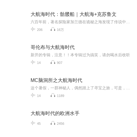
大航海时代：骷髅船｜大航海+克苏鲁文
六百年前，著名探险家加兰德在诡秘之海发现了传说中的黄金岛，轰动世界。两百年前，大海盗德里克·卡文迪许在诡秘之海的某处海域发现了会移动的珍宝岛，名扬天下。一百年前，黄金航线形成，海上贸易变得异常发达。无数人被诡秘之海的传说吸引，乘着巨大的...
206
16万
哥伦布与大航海时代
新开的专辑，注意！！本专辑过为搞笑，请勿喝水后收听
14
907
MC脑洞所之大航海时代
这个暑假，一群神秘人，偶然踏上了寻宝之旅，可是，末影龙依然挡住了我们的去路，路程也慢慢辛苦，如，可怕的无人岛，看似温柔的人鱼湾，我们将会遇到什么样的奇迹？敬请期待^ω^
14
1189
大航海时代的欧洲水手
45
2456