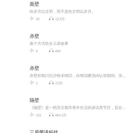
面壁
给岁月以文明，而不是给文明以岁月。
42
12.5万
赤壁
换个方式给女儿讲故事
6
693
赤壁
赤壁折戟⑴沉沙铁未销⑵，自将⑶磨洗⑷认前朝⑸。东风⑹不与周郎⑺便，铜雀春深锁二乔⑼。 [1] [2] 注释译文编辑 播报词语注释⑴折戟：折断的戟。戟，古代兵器。⑵销：销蚀。⑶将：拿起。⑷磨洗：磨光洗净。⑸认前朝：认出戟是东吴破曹时的遗物。⑹东风...
1
1723
隔壁
《隔壁》是一档关注都市青年生活的谈话类节目，旨在做一个陪伴社畜通勤和划水时的娱乐节目。每周更新一期。欢迎联系我们，成为嘉宾、主播或其他…可能。联系方式微信：gebifm（备注来意）邮箱：martin_dan@163.com主持人叨崔 马勒 老王 喂喂
131
883.3万
三易菌讲科技