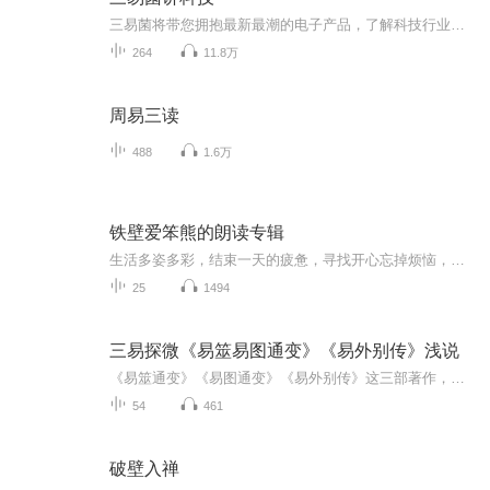
三易菌将带您拥抱最新最潮的电子产品，了解科技行业的大小事。
264
11.8万
周易三读
488
1.6万
铁壁爱笨熊的朗读专辑
生活多姿多彩，结束一天的疲惫，寻找开心忘掉烦恼，我们一起跨越，让我的声音给你带来缕缕清新，陪你一起入眠
25
1494
三易探微《易筮易图通变》《易外别传》浅说
《易筮通变》《易图通变》《易外别传》这三部著作，在易学发展史上都占有重要的地位。不仅继承了传统的象数易学，还融入了道教的思想和实践，形成了独特的道教易学体系。这种道教易学体系，是对传统易学的重要补充和发展。这三部著作都处于易学发展的重要...
54
461
破壁入禅