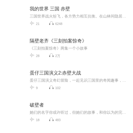
我的世界 三国 赤壁
三国世界战火纷飞，各方势力相互抗衡。在山林间隐居的你奉师父之命，下山收集三块传世玉石，重铸宝器拯救苍生。凭借超凡的谋略和武力，你被世人尊称为“无双公子”，并在各方势力间周旋。此时，历史的滚滚长河却将所有人都推向了一场历史上著名的战役——...
21
6248
隔壁老齐《三刻拍案惊奇》
《三刻拍案惊奇》两集一个小故事
28
2万
蛋仔三国演义2:赤壁大战
蛋仔三国演义奇幻冒险，一起见识三国里的奇闻趣事，破解三国里的重重谜团
9
102
破壁者
她们的名字你或许听过，但她们的故事，和你以为的完全不同。李清照，不只是婉约词宗，更是大宋顶流“赌神”与律政先锋；王贞仪，不只是深闺才女，更是被《自然》期刊铭记的清朝天文学家；管道昇，不只是赵孟頫夫人，更是元代艺术市场的顶流IP合伙人；黄道...
18
483