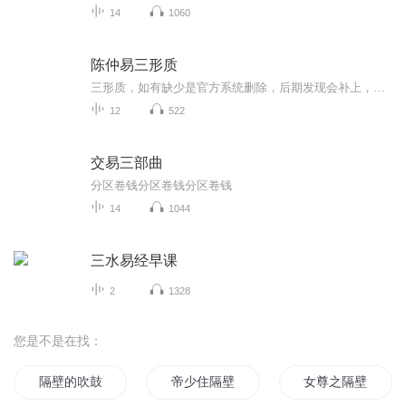
14
1060
陈仲易三形质
三形质，如有缺少是官方系统删除，后期发现会补上，记得收藏关注
12
522
交易三部曲
分区卷钱分区卷钱分区卷钱
14
1044
三水易经早课
2
1328
您是不是在找：
隔壁的吹鼓手
帝少住隔壁
女尊之隔壁家的小