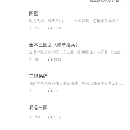
画皮画心&墨昇领衔
精品有声剧
图壁
以心为绣，可织江山。 一座宫廷，怎能困住凤凰？ 我命由我不由天！ 唯方大地，燕璧宜程四分天下。 璧国右相的小女沉鱼，仪容端庄，贤淑温婉，倾慕四大世家姬氏的公子姬婴，两家预备联姻之际，却被君王昭尹横加破坏，一道圣旨，择伊入宫。 ...
25
1666
全本三国之《赤壁鏖兵》
全书计划录制60回，分上部《孔明出山》与下部《火烧赤壁》两部分各30讲。讲述从刘备荆州投刘表至曹操败走华容道的三国故事，共八章：《马跃檀溪》、《刘备求贤》、《卧龙出山》、《长坂雄风》、《舌战群儒》、《群英会》、《借东风》、《华容道》。包括马...
60
5533
三观易碎
我们的生活有点像大富翁游戏，也有点像美少女梦工厂游戏。先玩的多点经验分享给后玩的人，玩不下去的时候互相切磋一下经验，再玩不下去在网上搜索一下通关秘籍。而阅读通关秘籍本身，并无乐趣与意义。所以，这本书所收录的依然是我这三年中游戏见闻，大白话记载着我是怎么玩过来的，还将这麽玩下去。
1
732
易品三国
221
1.3万