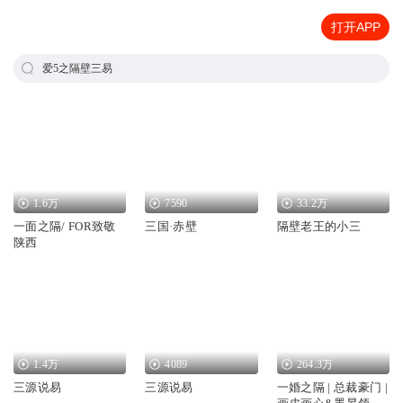
打开APP
爱5之隔壁三易
1.6万
7590
33.2万
一面之隔/ FOR致敬
三国·赤壁
隔壁老王的小三
陕西
1.4万
4089
264.3万
三源说易
三源说易
一婚之隔 | 总裁豪门 |