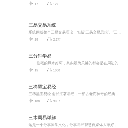
17
127
三易交易系统
系统阐述整个三易交易理论，包括“三易交易思想”、“三易交易系统”、“三易交易心态”。
28
2.2万
三分钟学易
住宅的风水好坏，其实最为关键的都会是在周边的环境都是有影响的，其实这些都会是很同样的在很多种的根本上看出来，对于看住宅的立向与周围形峦的配合是关系住宅风水好坏的一个问题，因此周围有优质的外部环境，是营造阳宅好风水的基础条件条件，一起来看看如何看住宅风水好坏到底如何吧。 第一，前通与后面都是通的，意思是人财会两空。是指，大门与阳台会形成一条直线，这样的房子风水不好。如果前面和后面一眼就可以看透，将会导致人财两空。如果想买这样的房子，必须用屏风...
15
1030
三稀墨宝易经
三稀墨宝易经 俞长江著易经，一部古老而神奇的经典，被誉为群经之首，大道之源。易经本就高深莫测，再加上历代人们不同角度的注释，更是给这本书蒙上了一层神秘的面纱，固然会让许多读者对易经望而生畏，有感于此，为了让更多读者能有缘走入易经广大精微的...
108
3957
三木周易详解
这是一个分享国学文化，分享易经智慧自媒体大家好，我是三木，师从正一天师道，喜欢教朋友，结识有缘人，一起聊聊关于国学易经，那些事~每周更新一期，欢迎大家订阅！我会不定期在评论区抽取问题，在节目中解答哦！希望给大家带带领大家走进易经的世界，弘...