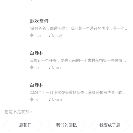
鹿欢赏诗
“蒹葭苍苍，白露为霜”。我们是一个爱诗的国度，是一个爱诗的民族。古诗词是我们文化基因最美的沉淀，她穿越时空，留下无数古来圣贤的名篇佳作，绝妙文笔、瑰丽想象、悲天悯人，陶冶了一代又一代的国人情操，我们有幸拥有这样的文化积淀。 也许我们不能...
127
1.3万
白鹿村
我接到一个任务，要去云南的一个古村落拍摄一些民俗风情的照片，这个村落叫做白鹿村，在这里发生了一系列出乎意料的事情
11
1036
白鹿村
2024年十一月没水馒头重磅新作，悬疑恐怖有声剧《白鹿村》，若喜欢请点击订阅收听！强烈推荐：《白鹿村》是一篇充满神秘与惊悚的短篇故事。故事讲述了摄影师林峰与音乐学院学生林雨晴一同前往云南白鹿村参加民间音乐节的经历。白鹿村隐藏着古老的传说与不...
5
5091
您是不是在找：
一鹿花开
我们的回忆不是回忆
我变成了鹿