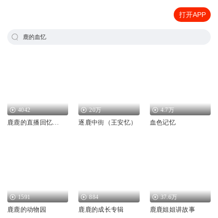
打开APP
鹿的血忆
4042
20万
4.7万
鹿鹿的直播回忆…
逐鹿中街（王安忆）
血色记忆
1591
884
37.6万
鹿鹿的动物园
鹿鹿的成长专辑
鹿鹿姐姐讲故事