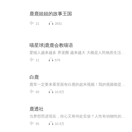
鹿鹿姐姐的故事王国
21
2831
喵星球|鹿鹿会教喵语
爱猫人越来越多 养宠圈 越来越大 大概是人民物质生活越来越好 开始追求多元化精神生活 增加生活幸福感甜蜜度 喵星友人无疑是“甜中至甜”“萌中之王” 可逆真的了解你家猫主子或者猫孩子么 他们心里怎么想的？ 他们说的话是什么意思？ 他们的动作表达了什么？ 那我们有请喵星来访学者鹿鹿给大家讲讲喵的行为学 心理学 还有喵星语吧
11
579
白鹿
鹿茸一定要来看里面有白鹿的超米视频！我的视频都是从抖音的 自己剪的会备注 如果反感我的视频可以不看
83
10.8万
鹿透社
当梦想照进现实，你心又将何处安放？人性有动物性的一面，也有神性的一面。人既需要兜住动物性的底，又需要克制住神性的冲动。神性和动物性不同比例的参数组合造就了人性的复杂……你想知道自己和世界是怎么回事吗？那么，来吧……欢迎加入鹿透社！
55
10.4万