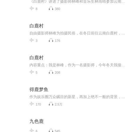
《白鹿村》讲述了摄影师林峰和音乐生林雨晴参加云南白鹿村民间音乐节的故事。他们卷入了白鹿神与黑狼神的古老传说，意外发现两神实为地下巨蟒。在破坏了能助蟒成龙的神奇角后，引发地震，村子陷入混乱。林峰带着失忆的林雨晴逃离，面对未知的未来。
8
380
白鹿村
自由摄影师林峰为拍摄民俗，在冬日前往云南白鹿村，途中结识参加音乐节的学生林雨晴同行。抵达后，村子古色古香，村民热情，但客栈老板娘叮嘱了夜间禁行等注意事项。他们在白鹿神庙遇香客白鹿，得知白鹿神与黑狼神的传说及信徒争斗，还有香主白老爷和关键...
3
176
白鹿村
内容重点：我是林峰，作为一名摄影师，今年冬天我接了一个任务，去往云南的古村落拍摄一些民俗风情照片的过程中，发生了一些离奇的事情，究竟事情发展如何？林峰等人有没有摆脱危险呢？节目主题：悬疑恐怖更新频率：每日更新
5
208
得鹿梦鱼
作为娱乐圈万众瞩目的新星，再加上绝不一般的背景，方燃的演艺事业可以说是如日中天。可谁曾想，这位人见人爱的方大少爷在遇到夏晨轩这个“竞争对手”后，事事倒霉也就算了，就连光芒都被盖下去了一大半。“夏晨轩，你简直是我的克星！”终于，方燃决定会...
170
2.5万
九色鹿
6
545