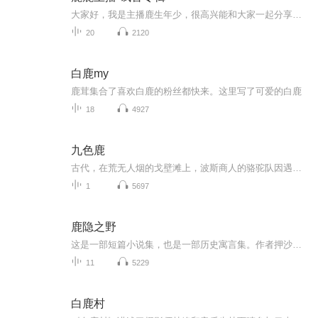
大家好，我是主播鹿生年少，很高兴能和大家一起分享我的试音作品，分享我的进步和成长，你们的每一次点赞和批评、鼓励都是我动力的源泉！
20
2120
白鹿my
鹿茸集合了喜欢白鹿的粉丝都快来。这里写了可爱的白鹿
18
4927
九色鹿
古代，在荒无人烟的戈壁滩上，波斯商人的骆驼队因遇风沙袭击神鹿 而迷路，忽然出现一头九色神鹿给他们指点方向。九色鹿回到林中，听见有人呼救。原来一个弄蛇人在采药时不慎落水。九色鹿忙将他驮上石岸。弄蛇人感恩不尽，九色鹿只求他别将遇见它的事告诉...
1
5697
鹿隐之野
这是一部短篇小说集，也是一部历史寓言集。作者押沙龙将历史、神话、传说熔炼于作品中，创作了七个脑洞大开的故事。这些故事有的奇幻，比如开篇从上古时期讲起，流落人间的天人发现了一个孩子，教会他建立文明的秘密；有的伤感，比如讲人牲的逃亡，在保护...
11
5229
白鹿村