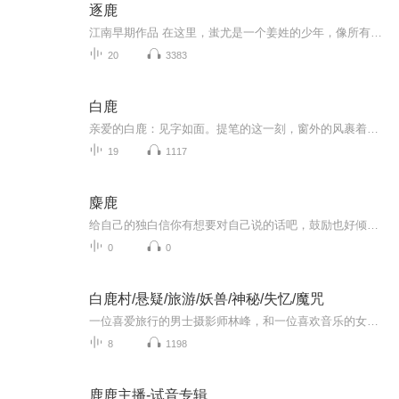
逐鹿
江南早期作品 在这里，蚩尤是一个姜姓的少年，像所有少年那样，也曾拥有纯净的眼瞳和对浩瀚世界的期翼。每个少年的第一个梦想都该是成为扫荡邪恶维护正义的王子，而不是狂魔。但是蚩尤成了狂魔。他疯了，背弃人伦，挥舞着血腥的战斧，在火焰般的战旗下咆哮...
20
3383
白鹿
亲爱的白鹿：见字如面。提笔的这一刻，窗外的风裹着夏末的蝉鸣，就像喜欢你这么多年，细碎又温热的情绪，终于落在了纸面上。我们都记得你说过，自己的名字现在是“白梦妍的白，鹿茸的鹿”，这句话被我们存进聊天框、写在手幅上，每次看到都心口发烫——原...
19
1117
麋鹿
给自己的独白信你有想要对自己说的话吧，鼓励也好倾诉也好，当你试图走向新的人生时，你需要被自己开解吗。那听听这首歌，也许能找到一些共鸣。《麋鹿》是王晨艺唱给自己的一首歌，以钢琴伴奏为整首歌曲的基调，温柔又充满力量，一小段不断重复的旋律抓住...
0
0
白鹿村/悬疑/旅游/妖兽/神秘/失忆/魔咒
一位喜爱旅行的男士摄影师林峰，和一位喜欢音乐的女孩林雨晴一起去一个叫白鹿村的地方，参加一个音乐节，在这个村子里发生的一系列奇异玄幻的神秘事情。
8
1198
鹿鹿主播-试音专辑