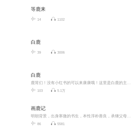
等鹿来
14
1102
白鹿
39
3006
白鹿
鹿茸们！没有小红书的可以来康康哦！这里是白鹿的主页！
103
5.1万
画鹿记
明朝背景，出身寒微的书生，本性淳朴善良，承继父母绝学，熟读经史子集，通晓奇门遁甲，身怀经纬之能，入读画鹿书院，结识生死之交，文曲大赛折桂，赢得佳人芳心，科场独占鳌头，扬威天子脚下，怎料时局变幻，突逢外敌入侵，少年心系天下苍生，受任于败军...
86
5581