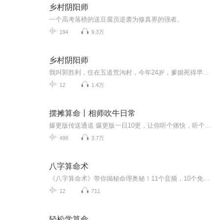
乡村阴阳师
一个高考落榜的送豆腐员逆袭为修真界的强者。
194
9.3万
乡村阴阳师
我叫郭胜利，住在五道荒沟村，今年24岁，爹娘死得早，就有一个俺爹当年捡来的傻妹子跟我一 …我一直没处对象，因为俺家太穷了，小偷进屋都得哭着离开。再一个，村儿里小姑娘也嫌弃我那傻妹子，她长得好看是好看，可成天淌鼻涕，脸也不洗，乌漆麻黑的，看着...
12
1.4万
摆摊算命丨相师吹牛日常
爆更版传送通道 爆更版一日10更，让你听个痛快，听个过瘾 【算命+直播+搞笑+鬼怪+单女主（有感情戏，不喜勿喷）】 疯人院装疯十年，一朝出院，觉醒‘吹牛皮成真’系统。 同时身怀绝技的魏索，在该系统的加持下，开始了一场精彩的人生！ 每天11点更新2-5集...
498
3.7万
八字算命术
《八字算命术》带你揭秘命理奥秘！11个音频，10个免费，1个付费，让你轻松掌握八字算命术。免费内容系统性强，标题诱人；付费音频深入分析，10篇文章组合，让你全方位了解八字算命。快来加入我们，一起探索神秘命理世界！八字算命命理奥秘健康管理
12
711
轻松学算命