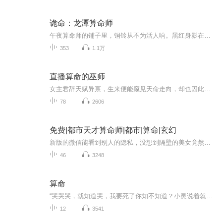
诡命：龙潭算命师
午夜算命师的铺子里，铜铃从不为活人响。黑红身影在红底背景下扭曲成卦盘形状，他接过的卦金是冥币，算的是枉死鬼的冤情、孤魂的牵挂。曾有女鬼哭着求算来世姻缘，算命人指尖划过她的命格，红雾里便飘来一句：“你阳寿未尽，先回去把害你的人送下来。”活...
353
1.1万
直播算命的巫师
女主君辞天赋异禀，生来便能窥见天命走向，却也因此横遭杀身之祸，含冤殒命。重生归来，她以直播为舞台，玄学算命为利刃，一步步揭开前世死亡的惊天秘密。一桩桩匪夷所思的灵异奇案，一场场压倒性的降维碾压……大女主爽文，轻松搞笑不失深度，专业配音团...
78
2606
免费|都市天才算命师|都市|算命|玄幻
新版的微信能看到别人的隐私，没想到隔壁的美女竟然这样……嘿嘿，美女我能一眼看穿你哟，从此我策马奔腾，浪到飞起！
46
3248
算命
“哭哭哭，就知道哭，我要死了你知不知道？小灵说着就解开衣襟，掏出松垮垮的乳房给孩子看...”一场走入绝境的爱恋换来的是永远磨灭不掉的伤疤。一种对未来十分茫然无助的心态期望用算命来拯救，终究是竹篮打水一场空。欢迎收听由阿狸丫丫播讲的中篇小说《...
12
3541