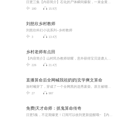
日更三集【内容简介】石化的尸体瞬间爆裂，一束金黄色光芒直冲云霄，原本弦月高挂的夜空这时候也瞬间黑压压一片，只落下个个擂台星罗密布。安静，依旧是安静……大板牙后背已然全是汗水，双脚已经有些站立不稳的样子。这时候云霄一声霹雳，照亮半边天。一...
180
15.9万
刘慈欣乡村教师
刘慈欣科幻小说系列--乡村教师
3
13.4万
乡村老师有点田
【内容简介】山村民办教师胡耀，意外获得宝贝逆袭人生......教教学生，溜溜狗，闲时种种田，生活就是如此悠闲！一样的教书育人，不一样的教师经历。老师有田就是任性！没有都市的喧嚣，没有尔虞我诈的烦躁，给自己一片心灵宁静的港湾！【作者/主播】作者：...
226
21.4万
直播算命后全网喊我祖奶奶|玄学爽文算命
洛时曦穿了，穿成了一个全网黑的选秀废柴。原主被嘲讽、被陷害，最终黯然退场。洛时曦表示：这都不是事儿!她可是玄门天才，算命、风水、符策、阵法样样精通!于是，她在后台支起算命摊，预言顶流塌房，直播解决灵异事件，一路逆袭打脸，从全网黑到全网追捧...
27
987
免费|天才命师：抓鬼算命传奇
日更5集，不定期爆更！订阅可以收到更新提醒哦~ 【内容简介】 只需要简单的八个字，我就能知道你命运中的明天和意外，谁会先到来！ 【作者简介】 六阴朝阳，网络小说作家，作品《天才命师》，欢迎阅读！ 【主播介绍】 黑岩de电子书：我是黑岩de电子书的AI...