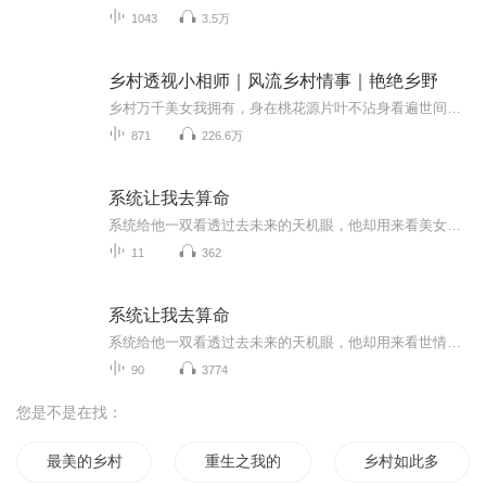
1043
3.5万
乡村透视小相师｜风流乡村情事｜艳绝乡野
乡村万千美女我拥有，身在桃花源片叶不沾身看遍世间妖娆身段，掌控天下绝美姿色。美女你扭一个……幅度大一点，好！我可以看出你的前生后世了。能看相，还能靠看相来治病救人，面对众多美女，我也把持不住了
871
226.6万
系统让我去算命
系统给他一双看透过去未来的天机眼，他却用来看美女；给他一根点石成金的天机棍，他却用来捅娄子。 倒霉孩子巫俊，年方二九有一，系统要将他培养成窥破宇宙至理、指引天道循环的至尊天师，他却在另一条道路上越走越远，越走越happy。
11
362
系统让我去算命
系统给他一双看透过去未来的天机眼，他却用来看世情；给他一根点石成金的天机棍，他却用来捅娄子。倒霉孩子巫俊，能成为窥破宇宙至理、指引天道循环的至尊天师吗？还是走上另一条不归路。。。主播：无声的月河每天邀请你收听最热都市小说
90
3774
您是不是在找：
最美的乡村
重生之我的乡村人生
乡村如此多娇