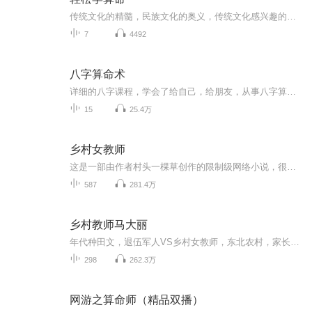
传统文化的精髓，民族文化的奥义，传统文化感兴趣的人士了解一下
7
4492
八字算命术
详细的八字课程，学会了给自己，给朋友，从事八字算命都不在话下！
15
25.4万
乡村女教师
这是一部由作者村头一棵草创作的限制级网络小说，很受广大网友们喜爱。说的是乡村小学老师马良逆袭致富之路，热血沸腾，美女老师，乡村熟妇，俏寡妇，小萝莉，都市御姐争相投怀送抱，满足狼友们的极大幻想。欢迎友友们收听定阅。不过，友情提示一下，只适...
587
281.4万
乡村教师马大丽
年代种田文，退伍军人VS乡村女教师，东北农村，家长里短。背景八十年代，讲述东北农村细碎奇葩的生活，情节很写实，没有金手指比较温馨，非常接地气，充满生活气息。人物发展和成长脉络清晰，每个人物都有自己的特点，栩栩如生，仿佛你身边就有这样的人。...
298
262.3万
网游之算命师（精品双播）