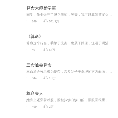
算命大师是学霸
同学，作业做完了吗？老师，等等，我可以算算答案么？神算门掌门林清音飞升时没有扛过雷劫，再次醒来成为一名高中生，雷劫都不怕的林清音看着厚厚的卷子瑟瑟发抖，才过去一千年而已，这个世界怎么变得如此可怕！还是去公园算算卦缓解一下学习压力吧。（如...
149
541.9万
《算命》
算命这个行当，萌芽于先秦，发展于隋唐，泛滥于明清;汉代张良、三国诸葛亮、明代刘伯温，不同时期的代表人物，都在手相、面相、八字、八卦中辨认着人类的命运。 祖爷，生于1902年，卒年不详，民国时期名震大江南北的算命群体"江相派"掌门人。《沪报》将他...
40
64万
三命通会算命
三命通会收录极为庞杂，涉及到子平命理的方方面面，因此后人常把它看作一部命理学的汇总之作。是明代以来影响最广、理论体系最为完整，论述也最为周详的一部命理著作，曾被纪晓岚收入《四库全书》。
344
1.1万
算命夫人
她身上还穿着戏服，脸被抹惨白惨白的，黑眼圈很重，长长的头发披散在肩头夜风从半敞的窗外吹进来，她的头发也跟着胡乱飞舞起来，瞧着像极了女鬼，冷冰冰的视线扫向后视镜…人在做天在看，小三还是悠着点小心哪天折在女人身上……
499
2万