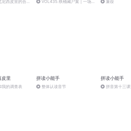
尤尼西皮里的合作
VOL435.铁桶藏尸案 | 一场
蒹葭
迟到了半个世纪的宣判
西皮里
拼读小能手
拼读小能手
和我的调查表
整体认读音节
拼音第十三课