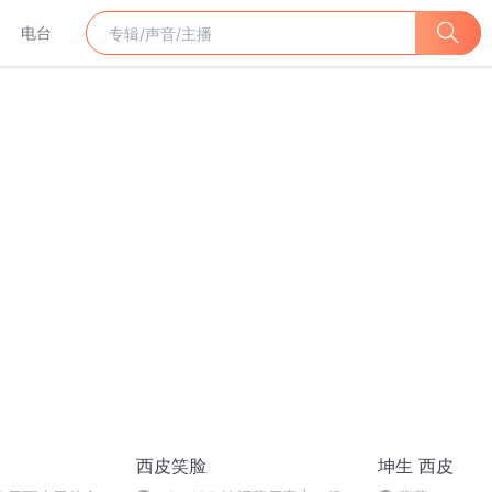
电台
西皮笑脸
坤生 西皮