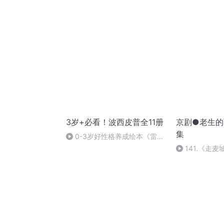
天
3岁+必看！波西皮普全11册
京剧●老生的
集
0-3岁好性格养成绘本《雷欧
生病了》
141.《走
丈 汪庆元