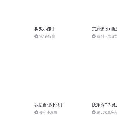
捉鬼小能手
京剧选段▪西
第1949集
京剧《击鼓
臣当道谋汉朝”
我是自理小能手
快穿拆CP:
便利小发票
第530章完