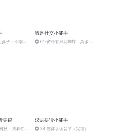
手
我是社交小能手
，短鼻子：不嘲笑
01-窗外有只花蝴蝶：真诚待
人
唱段集锦
汉语拼读小能手
秋 - 我和你患
34.整体认读音节（完结）