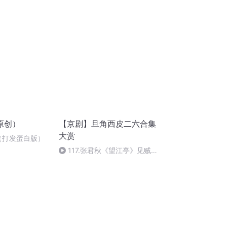
原创）
【京剧】旦角西皮二六合集
大赏
（打发蛋白版）
117.张君秋《望江亭》见贼子
不由我怒容满面(P117)