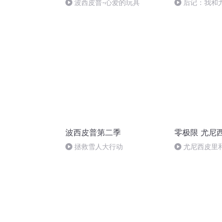
波西皮普-心爱的玩具
后记：我和
方法
波西皮普第二季
零极限 尤尼
拯救雪人大行动
尤尼西皮里