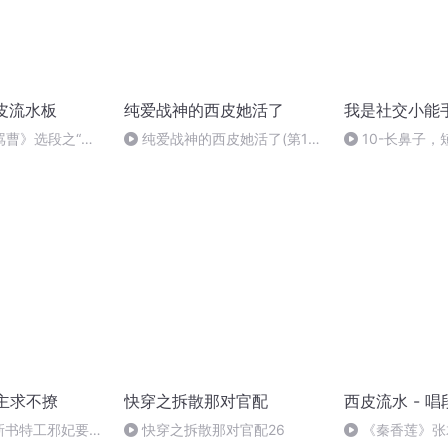
皮流水板
纯爱战神的西皮她活了
我是社交小能
骂曹》选段之“谗
纯爱战神的西皮她活了(第10
10-长鼻子
章)
他人
男主求不撩
快穿之拆散那对官配
西皮流水 - 
新书特工邪妃要逆
快穿之拆散那对官配26
《秦香莲》张君