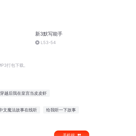
新3默写能手
L53-54
P3打包下载。
穿越后我在皇宫当皮皮虾
之系统带我拆CP
男神变成皮皮鳝了
中文魔法故事在线听
给我听一下故事
小人物拆迁记
听保密故事心得感受
听恐怖故事完整版
手机端