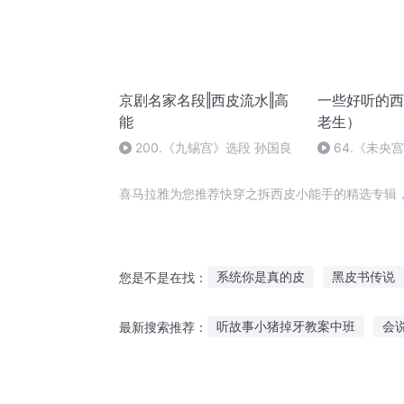
京剧名家名段‖西皮流水‖高
一些好听的西
能
老生）
200.《九锡宫》选段 孙国良
64.《未央
哀 顾景荣(P64
喜马拉雅为您推荐快穿之拆西皮小能手的精选专辑
系统你是真的皮
黑皮书传说
您是不是在找：
快穿之系统要我拆CP
我家拆
听故事小猪掉牙教案中班
会
最新搜索推荐：
狗皮道人
皮卡皮卡
快拆
婴儿听故事用什么好处
听的