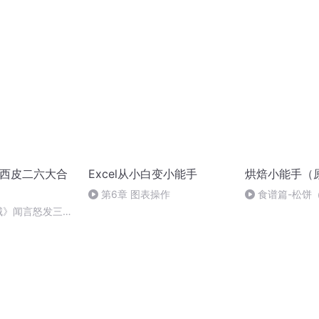
难夫妻恩情似海
西皮二六大合
Excel从小白变小能手
烘焙小能手（
第6章 图表操作
食谱篇-松饼
麦城》闻言怒发三千