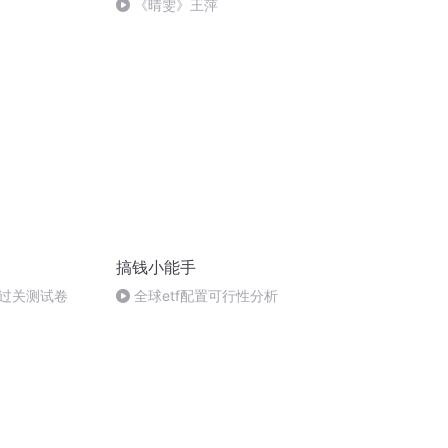
《晴雯》王萍
搞钱小能手
过关测试卷
全球etf配置可行性分析