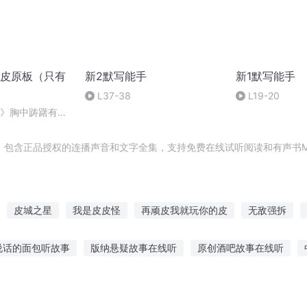
皮原板（只有
新2默写能手
新1默写能手
L37-38
L19-20
宫》胸中踌躇有余
)
，包含正品授权的连播声音和文字全集，支持免费在线试听阅读和有声书M
皮城之星
我是皮皮怪
再顽皮我就玩你的皮
无敌强拆
了一个亿
快穿之我是拆cp小能手
快穿之这对cp我来拆
快穿
说话的面包听故事
版纳悬疑故事在线听
原创酒吧故事在线听
师看过来
影帝每天都在自行拆台
我在古代拆cp
黄皮皮皮仙
公主故事瓢虫女孩
听路牌讲故事的好处
警车抓坏人的听故事