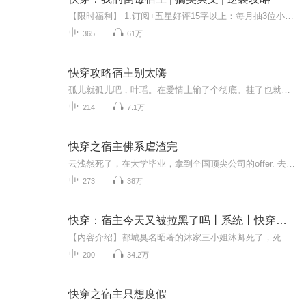
【限时福利】 1.订阅+五星好评15字以上：每月抽3位小可爱送上VIP月卡！ 2.每月收听榜前3名：分别奉上28.88 18.88 8.88红包！ 3.每月互动榜前3名：VIP月卡走起！ 4.订阅每破1k，加更五集！ PS：活动真实有效，主播圈子开奖。
365
61万
快穿攻略宿主别太嗨
孤儿就孤儿吧，叶瑶。在爱情上输了个彻底。挂了也就挂了吧灵魂竟因怒气太大而无法安放。叶扬嘴角微扯。这都什么跟什么呀？他怎么这么倒霉？这也就算了，还被一个卖萌系统007绑定从此开始了追男神的不归路…………
214
7.1万
快穿之宿主佛系虐渣完
云浅然死了，在大学毕业，拿到全国顶尖公司的offer. 去公司报道的路上被一辆大货车撞死了。那一刻，她只觉得天地颠倒，眼前白光乍现，还有一个金灿灿的小光点，向他飞来，想要我吗？想要实现白日梦吗？想要走上人生巅峰吗？绑定我金灿灿带你实现金灿灿的人生……云浅然面无表情的点点头。经过几个世纪系统才发现他太小瞧了，这家速度了，因为在他以为自家数组博得连任务都不想要做的时候，渣男突然遭到报应，却不及防的一脸懵逼，一脸懵以为数组是冷静理智的，没想到是佛系的，更没想到这家佛系系统捏起渣渣来，毫不手软。原文是（快穿之我家宿主佛系虐渣）因为我中间搞错了漏了2个故事，大家可以去看看原著
273
38万
快穿：宿主今天又被拉黑了吗丨系统丨快穿丨搞笑
【内容介绍】都城臭名昭著的沐家三小姐沐卿死了，死后灵魂状态的沐卿绑定了一个名为恶女系统的系统1314，从此踏上为收集怨念的快穿之路。沐卿：放开那对狗男女，让我来！系统：宿主，请冷静。于是严重削弱气运之子气运的沐卿被诸多小世界拉黑，系统1314从...
200
34.2万
快穿之宿主只想度假