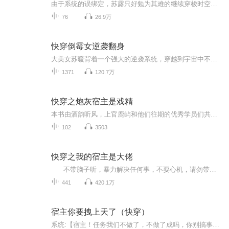
由于系统的误绑定，苏露只好勉为其难的继续穿梭时空做任务 业绩惨淡的恋爱脑女配扮演系统因为找不到自愿的宿主面临被销毁，病急乱投医，强制绑定了一个温和好说话的宿主，试图拯救自己。“温和好说话”的苏露捏着系统沉思：还是谈谈怎么征服世界吧！系统...
76
26.9万
快穿倒霉女逆袭翻身
大美女苏暖背着一个强大的逆袭系统，穿越到宇宙中不同位面的最倒霉的那个女人的身体里，代替最倒霉的女人活下去，逆袭扭转悲催的人生，用实力攻陷反派渣男，凌虐高冷男人。 攻陷各个位面的男主，姿势标准，手段不同，清纯姐姐，妖娆女人，玛丽苏，女扮男装，将军英姿飒爽，女王，女皇，王子，百变逆袭的爽文，狗血剧情？无厘头？不，倒霉女的逆袭人生是认真的。
1371
120.7万
快穿之炮灰宿主是戏精
本书由酒韵听风，上官鹿屿和他们往期的优秀学员们共同演绎制作。排名不分先后~掌管天地姻缘的月老常年替他人牵红线，而自己对孟婆爱而不得，作为一只单身狗他被虐的黑化了！ 孟婆荼靡被玄月搞死以后，绑定88系统。 系统：大大，快，这个任务积分高 荼靡兴...
102
3503
快穿之我的宿主是大佬
不带脑子听，暴力解决任何事，不耍心机，请勿带入现实！ 玩个游戏也能无辜惨死，没有谁比自己更惨了，可谁能想到竟误打误撞的绑定了某制杖系统，从此开启了以虐渣为目标的完任务生活！可这任务做着做着怎么不太对劲呢，自己好像是什么无名大佬...... 新手上路，纯属练习文，请多多关照！如有侵权请联系我删除哦...
441
420.1万
宿主你要拽上天了（快穿）
系统:【宿主！任务我们不做了，不做了成吗，你别搞事了！】 卿池:不行，任务我会给你做好的，不就惹点事，别大惊小怪的。系统:【宿主！放开那个男主！】 男主:额……（脖子一歪，没了）系统:【宿主！放开那个女主！】 女主:卿池大佬带我飞！系统:【宿主！你放开我！】 卿池:乖！喵一个！…… 卿池:我，才是金手指。系统，只是一个会喵喵喵的摆设。【无敌流爽文】