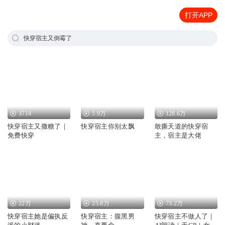
打开APP
快穿宿主又倒霉了
3714
5.9万
128.6万
快穿宿主又撒糖了｜
快穿宿主你别太飘
敢撕天道的快穿宿
免费快穿
主，宿主是大佬
22万
25.8万
73.2万
快穿宿主她是偏执反
快穿宿主：腹黑男
快穿宿主不做人了｜