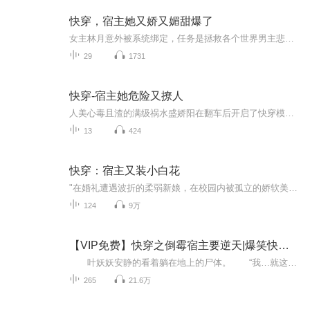
快穿，宿主她又娇又媚甜爆了
女主林月意外被系统绑定，任务是拯救各个世界男主悲惨人生
29
1731
快穿-宿主她危险又撩人
人美心毒且渣的满级祸水盛娇阳在翻车后开启了快穿模式，并且愉快地在各个世界作天作地。结果一不小心，他们全都变成了蛇精病。校园里纨绔的公子哥、豪门集团的大少爷、阴冷偏执的一方枭雄、游戏人间的花花公子、尊贵高冷的一国君主……这些本该都是一生顺...
13
424
快穿：宿主又装小白花
"在婚礼遭遇波折的柔弱新娘，在校园内被孤立的娇软美人，音乐界的天才少女……每一个世界，都有不同的主角，她们被男人背叛、被家人抛弃，命运齿轮转动，将她们定格在最美丽的时候。 有人沉默，有人不甘，有人挣扎…… 她们需要外力去挣脱命运的桎梏，于是唐暖来了。 只是每每想要替白月光走出一条不一样的道路时，总会出现一个脱轨人物倾囊相助，在冷漠的俗世，给予她一个避风港般的怀抱。 然后，唐暖就赖着不走了。 系统：“宿主，抱紧了么？我们出发吧！”"
124
9万
【VIP免费】快穿之倒霉宿主要逆天|爆笑快穿|逗比|精品多播
叶妖妖安静的看着躺在地上的尸体。 “我…就这么死了？” 新婚半年的丈夫出轨男闺蜜，她被丈夫和小三灭口了？NO！不！她是被替她打抱不平的“正义之士”给捅死的。 “你想复活吗？好运来系统为你服务！” “宿主，你下楼梯的时候小心点，...
265
21.6万