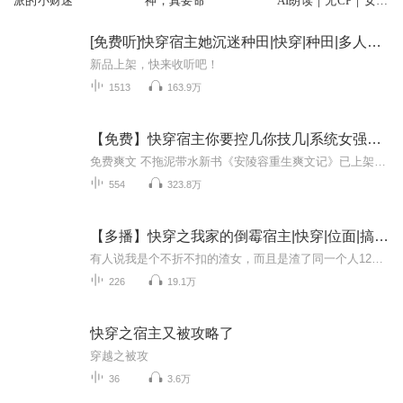
派的小财迷
神，真要命
AI朗读｜无CP｜女主
文
[免费听]快穿宿主她沉迷种田|快穿|种田|多人演播
新品上架，快来收听吧！
1513
163.9万
【免费】快穿宿主你要控几你技几|系统女强无CP虐渣
免费爽文 不拖泥带水新书《安陵容重生爽文记》已上架！快来收听吧！新坑已开，照爽不误！不要打赏，只要月票！主播没钱，请不起男播，不喜请绕行/不喜请绕行/不喜请绕行。主播录书不易，不喜哪怕留言骂我，也别打三星、二星、一星的，主播会心梗！免费书就...
554
323.8万
【多播】快穿之我家的倒霉宿主|快穿|位面|搞笑|女强
有人说我是个不折不扣的渣女，而且是渣了同一个人12次的渣女！啊呸！不对，什么渣女？我明明是为了完成任务好嘛！每早7~8点更新，且听叶妖妖如何渣男人！
226
19.1万
快穿之宿主又被攻略了
穿越之被攻
36
3.6万