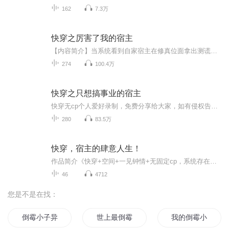
162
7.3万
快穿之厉害了我的宿主
【内容简介】当系统看到自家宿主在修真位面拿出测谎仪，在古代位面拿出电脑看电视，在吸血鬼世界放出混沌兽，在现代位面拿出魔法杖时……淡定，谁家牛叉的宿主没点本事？个鬼啊！系统懵逼：宿主你哪里来的魔法杖？宿夏鄙视：眼瞎？当然是从自己身上拿的啊...
274
100.4万
快穿之只想搞事业的宿主
快穿无cp个人爱好录制，免费分享给大家，如有侵权告知删除 爱好录制喜欢的收藏点赞送月票哦，业余爱好不专业，大家将就听吧。简介人见到鬼 鬼呀 救命鬼见到女主：救命女主穿成宫女 去做国师了穿成丧尸 做咸鱼穿成校园小可怜 把校园升级为恐怖副本穿成备胎...
280
83.5万
快穿，宿主的肆意人生！
作品简介《快穿+空间+一见钟情+无固定cp，系统存在感不强，不常出来》本文玄幻无脑文，请不带脑看文，新手勿喷!!苏茶，大佬一枚，年纪轻轻就想闲鱼养老，于是找了个普通位面过着普通人的生活，直到有一个自称编号38的系统找上并绑定了她............高冷总...
46
4712
您是不是在找：
倒霉小子异界游
世上最倒霉的天命之女
我的倒霉小店主