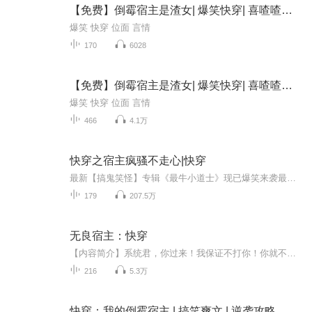
【免费】倒霉宿主是渣女| 爆笑快穿| 喜喳喳出品
爆笑 快穿 位面 言情
170
6028
【免费】倒霉宿主是渣女| 爆笑快穿| 喜喳喳出品
爆笑 快穿 位面 言情
466
4.1万
快穿之宿主疯骚不走心|快穿
最新【搞鬼笑怪】专辑《最牛小道士》现已爆笑来袭最牛小道士|热血搞笑|你裂开了没◀点击直接坐飞机，跳转页面进专辑。最新纯爱专辑“男友每天求亲亲|真爱男男叫纯爱”，专辑链接在下方，小可爱们直接点开即可尽情收听啦~男友每天求亲亲|真爱男男叫纯爱由【...
179
207.5万
无良宿主：快穿
【内容简介】系统君，你过来！我保证不打你！你就不能让我正常点穿吗？（宿主，你的要求太高，我无法做到，请稍后呼叫...对不起！你所呼叫的系统正忙，请稍后呼叫...）可恶！系统君！我跟你没完…【作者/主播】作者：乖宝主播：南柯梦_领秀【购买须知】1、...
216
5.3万
快穿：我的倒霉宿主 | 搞笑爽文 | 逆袭攻略