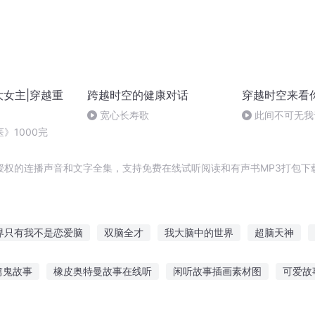
大女主|穿越重
跨越时空的健康对话
穿越时空来看
宽心长寿歌
此间不可无我
》1000完
授权的连播声音和文字全集，支持免费在线试听阅读和有声书MP3打包下
界只有我不是恋爱脑
双脑全才
我大脑中的世界
超脑天神
穿越之最强光脑
最强神脑
超脑全才
脑界传奇
超强大
篇鬼故事
橡皮奥特曼故事在线听
闲听故事插画素材图
可爱故
之光脑修仙记
神的大脑就是我
故事听不了
精言讲故事给你听
小孩听大妈唠嗑的故事
听书听