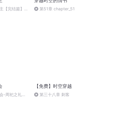
主
穿越时空的情书
主【完结篇】睡
第51章 chapter_51
【小污王金鑫鑫】
会
【免费】时空穿越
会-周祀之礼：
第三十八章 刺客