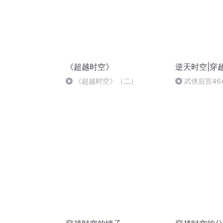
《超越时空》
逆天时空|穿
《超越时空》（二）
武侠后宫46
挑整个修真界