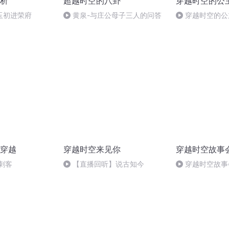
析
超越时空的八卦
穿越时空的公
玉初进荣府
黄泉-与庄公母子三人的问答
穿越时空的公
美人爱丽丝·下
第十期
穿越
穿越时空来见你
穿越时空故事
刺客
【直播回听】说古知今
穿越时空故事
敬天法祖的回响