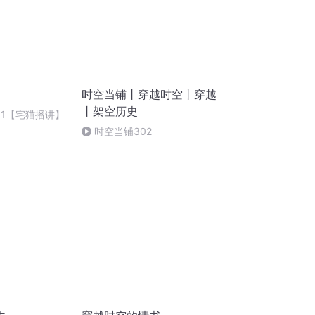
时空当铺丨穿越时空丨穿越
丨架空历史
91【宅猫播讲】
时空当铺302