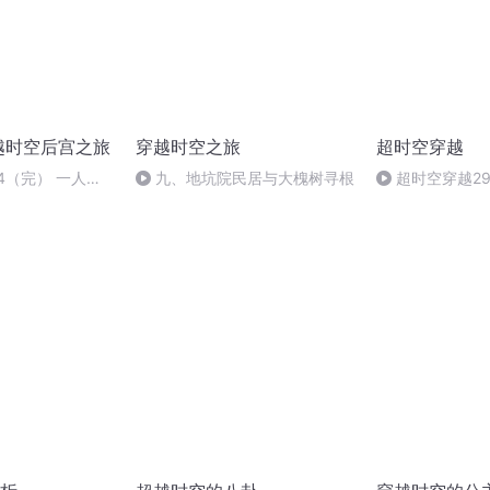
越时空后宫之旅
穿越时空之旅
超时空穿越
4（完） 一人单
九、地坑院民居与大槐树寻根
超时空穿越2