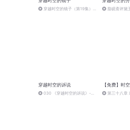
穿越时空的镜子
穿越时空的分
穿越时空的镜子（第19集）
脂砚斋评黛
海底城堡
穿越时空的诉说
【免费】时空
030 《穿越时空的诉说》-第
第三十八章 
14章-红山根清真寺 大沟口清真
寺 米麻隆拱北