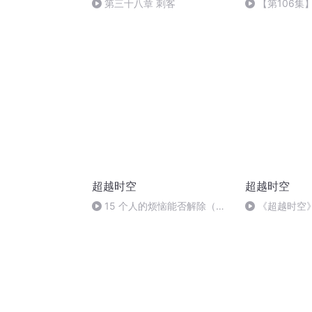
第三十八章 刺客
【第106集
跟我一起办事
二天竟突然成
超越时空
超越时空
15 个人的烦恼能否解除（全
《超越时空
书完）
三章：个人的烦