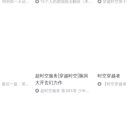
】 明明前一天还
15个人的烦恼能否解除（本
穿越时空第十
的小伙子，结果第
书完）
了个只会傻笑
超时空服务|穿越时空|脑洞
时空穿越者
大开玄幻力作
》最后一篇：第十
【时空穿越者
恼能否消除5
来客
超时空服务 第385章 少年与
特训（完）