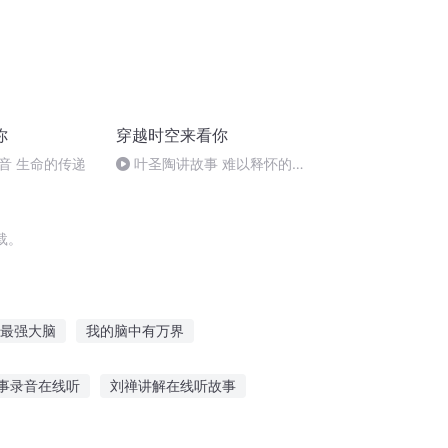
你
穿越时空来看你
音 生命的传递
叶圣陶讲故事 难以释怀的记
忆
载。
最强大脑
我的脑中有万界
脑
脑海中的世界
星脑之王
事录音在线听
刘禅讲解在线听故事
故事的文案短句
听老党员教师讲故事