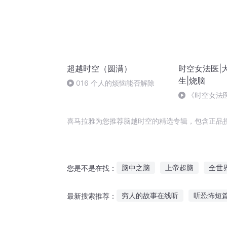
超越时空（圆满）
时空女法医|
生|烧脑
016 个人的烦恼能否解除
《时空女法医
喜马拉雅为您推荐脑越时空的精选专辑，包含正品
脑中之脑
上帝超脑
全世
您是不是在找：
我的脑内世界
最强全能光脑
穷人的故事在线听
听恐怖短
最新搜索推荐：
我的脑子里有一个世界
穿越
听故事之娃娃亲
野鸡网午夜