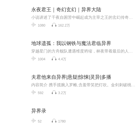
永夜君王｜奇幻玄幻｜异界大陆
小说讲述了千夜自困苦中崛起成为主宰之王的玄幻传奇。在垃圾场艰难求生的千夜，被帝国元帅林熙棠收为义子，加入黄泉训练营，后进入红蝎特种部队，一次执行任务时，作...
1080
162.2万
地球遗孤：我以钢铁与魔法君临异界
穿越星门的方舟舰队遭遇维度坍缩，林夜带着最后的人类火种坠入盖亚星。这里的智慧生物能操控元素之力，却将科技视为渎神之术。当元素领主用禁咒抹平三座避难所，林夜激活了方舟核心的「文明同化系统」——电磁炮轰碎魔法护盾，纳米虫群吞噬魔兽大军，核聚...
1004
4.4万
夫君他来自异界|悬疑|惊悚|灵异|多播
内容简介 携手揽腕入罗帷,含羞带笑把灯吹。金剑刺破桃花蕊,不敢高声暗皱眉。 唐嫣儿原本以为自己会平淡的过完一生。可是天降的身份却注定了她这辈子九死一生，无法安逸。一次落水令她邂逅了那个注定了要和她纠缠生生世世的鬼王，他强迫她定下阴婚。一面霸...
592
3.2万
异界录
52
1780