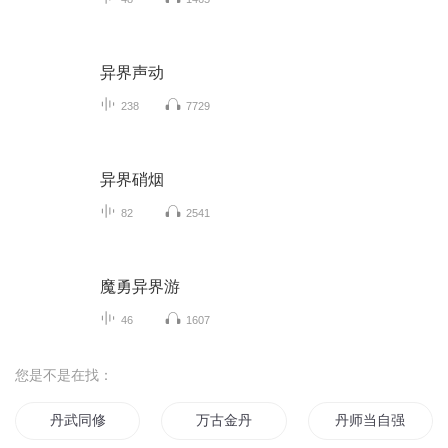
异界声动
238
7729
异界硝烟
82
2541
魔勇异界游
46
1607
您是不是在找：
丹武同修
万古金丹
丹师当自强