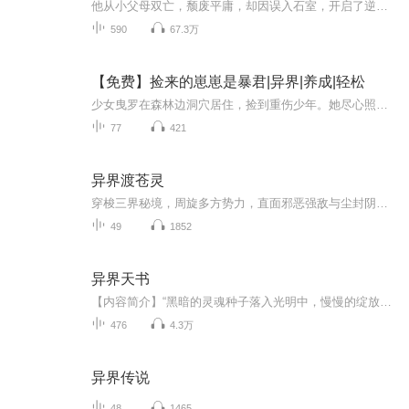
他从小父母双亡，颓废平庸，却因误入石室，开启了逆天修仙之旅……他到底能否得道升仙？能否抱得美人归？看齐正中如何逆转屌丝人生，成为异界流量明星，修道成仙，坐享齐人之福～精彩无限，等你一起谱写快意人生～……欢迎大家收听本专辑，喜欢的话记得一...
590
67.3万
【免费】捡来的崽崽是暴君|异界|养成|轻松
少女曳罗在森林边洞穴居住，捡到重伤少年。她尽心照顾，为其烤鸟、换药。少年傲娇又警惕，两人互动有趣。相处中，少年发现曳罗弱小却善良，而他们的身体在接触时伤口竟悄然痊愈，一段奇妙缘分就此展开。
77
421
异界渡苍灵
穿梭三界秘境，周旋多方势力，直面邪恶强敌与尘封阴谋。在一次次生死历练中冲破桎梏、蜕变成长，打破既定天命，以神使之力平定纷争，书写一段热血磅礴的异世传奇。
49
1852
异界天书
【内容简介】“黑暗的灵魂种子落入光明中，慢慢的绽放出黑色的传说，那个传说，是关于那个邪气无双之人的”——《天书殿法典·刘成神卷》 这是一个没有魔法、没有斗气、没有修真的世界，这是一个天书者为尊的世界。全新特有的天书圣器，绚烂之极的技能功法...
476
4.3万
异界传说
48
1465