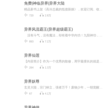
免费|神临异界|异界大陆
精品新书上架《高冷总裁的抵债新娘》，欢迎订阅、收听！轩辕黄帝后人龙傲，是修真界的“异类”——别人修仙他修神！本想入世历练，却意外穿越异界。在这里，仙法皆为蝼蚁，唯有神途可定乾坤。看他凭上古血脉，以神术横扫万族，走出一条独属于神的异界之路！
720
2.8万
异界风流霸王(异界超级霸王)
没有斗气，没有魔法，却有着中华内功！九阳神功，将神做马来骑！ 穿越来到异界做皇帝也在乎。却立志做个风流霸王！没有敌手。侮辱华夏之人者下场，生不如死。 幽默诙谐爽快，这是某位牲口对本书的评价！ 一位性格极尽霸道，人品特别光辉的秦辉...
893
7.2万
异界仙莲
【内容简介】作为一个优秀的散修，周宇最擅长的就是自力更生，所以即使一不小心穿越到了异界，他也能闯出一番属于自己的天地。【作者/主播】作者：想念思无邪，网络小说作家。主播：大壮工作室【购买须知】1、本作品为付费有声书，前51集为免费试听，购买...
264
1.3万
异界妖尊
玄灵大陆，宗门林立，强者万千！废物少年，一朝觉醒。败天骄，镇妖邪，横扫无敌！看盖世妖尊如何碾压各路天才，逆天崛起，纵横寰宇，成就至尊。
67
4.1万
异界神使