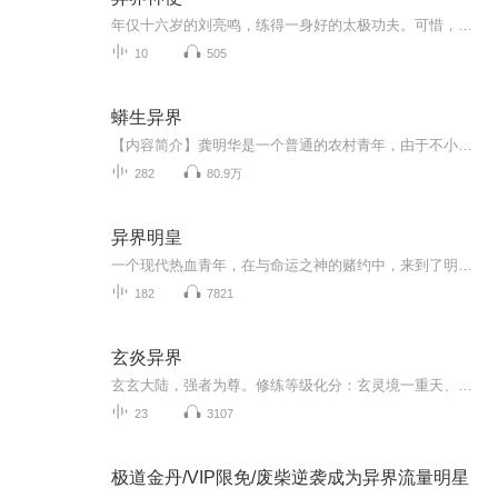
年仅十六岁的刘亮鸣，练得一身好的太极功夫。可惜，作为一个普普通通的学生，现实的世界显然只是他虚耗光阴的场所。在一个月色皎洁的中秋节晚上，伴随着绚丽的流星雨和美妙的歌声，一道离奇的月光居然把他“照”走了。自盘古开天辟地后，宇宙正面临着一场...
10
505
蟒生异界
【内容简介】龚明华是一个普通的农村青年，由于不小心出了车祸，然后就附生到了蟒蛇身上，后来又穿越到了异界，开始了他不一般的蟒蛇生活.....【作者/主播简介】作者：Cena，网络小说作家。主播：行十一。【购买须知】1、本作品为付费有声书，前33集为免费...
282
80.9万
异界明皇
一个现代热血青年，在与命运之神的赌约中，来到了明朝末年，做了明朝最后一个皇帝朱由检。他是否能够凭借着他对历史的了解挽回大明王朝灭亡的**呢？此时大明内外矛盾丛丛：朝堂阉党作乱；各省官员良莠不齐；陕西**在即；东北后金虎视眈眈。随着主角的到来，这个世界，整个社会是否也会随着变化，...
182
7821
玄炎异界
玄玄大陆，强者为尊。修练等级化分：玄灵境一重天、玄灵二重天、玄灵三重天、化玄境初期、中期、后期、颠峰、玄元境。叶凌天本是炎宗的一位长老，地位崇高，一身修为更是化玄颠峰，奈何被奸妄嫉妒，暗自打压，凌天一怒之下......
23
3107
极道金丹/VIP限免/废柴逆袭成为异界流量明星