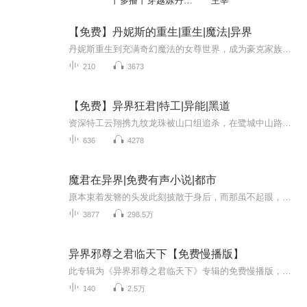
丨多播丨穿越炼丹丨
主宰
异界种田丨异界成神
【免费】丹妮斯的重生|重生|魔法|异界
丹妮斯重生到充满奇幻魔法的女尊世界，成为豪克家族的一员。豪克家族拥有实用的魔法血脉却人丁凋零。丹妮斯继承了“敏锐感知”能力，能读心。她随姑母来到王城，途中遭遇路人非议，且知晓了家族面临的传承危机，开启了全新人生。
210
3673
【免费】异界狂君|特工|异能|黑道
资深特工云翔携九纹龙珠被山口组追杀，在鹭城中山路展开激烈逃亡。途中遭遇忍者、狙击手袭击，他凭借精湛身手和智谋艰难应对，还自割大腿解毒。九纹龙珠的秘密与云翔的命运将走向何方？
636
4278
魔君在异界|免费有声小说|都市
原本束着发簪的头发此刻披散于身后，而那虽不起眼，但也是一样半宝器的护身发簪也早已经在交手中被毁去。此刻已断成两节，暗淡无光地落在身前三尺处的地面上。就仿佛在预示着主人的未来，山穷水尽，今日恐怕真的是九死一生！
3877
298.5万
异界邪尊之君临天下【免费慢播版】
此专辑为《异界邪尊之君临天下》专辑的免费慢播版，快更版请点击此处跳转~林宇辰，江宁首富林浩天的独生子，林氏企业唯一继承人，同时也是这年的黑道教父的人选之一。长着一张迷死人不偿命的帅哥脸，平时为人风流倜傥，放荡不羁，一个典型的花花公子，俗称...
140
2.5万