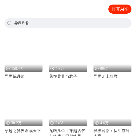
打开APP
异界丹君
150.4万
4.3万
9937
异界炼丹师
我在异界当君子
异界无上邪君
58.2万
2408
4.6万
穿越之异界君临天下
九转凡尘丨穿越古代
异界君临：从生存到