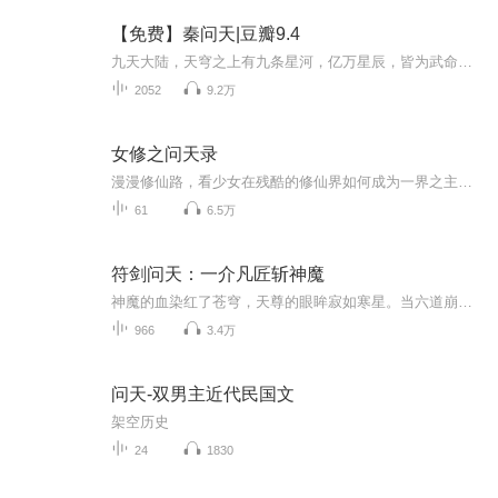
【免费】秦问天|豆瓣9.4
九天大陆，天穹之上有九条星河，亿万星辰，皆为武命星辰，武道之人，可沟通星辰，觉醒星魂，成武命修士。 传说，九天大陆最为厉害的武修，每突破一个境界，便能开辟一扇星门，从而沟通一颗星辰，直至，让九重天上，都有自己的武命星辰，化身通天彻地的...
2052
9.2万
女修之问天录
漫漫修仙路，看少女在残酷的修仙界如何成为一界之主，如何理解艰险成就自身！
61
6.5万
符剑问天：一介凡匠斩神魔
神魔的血染红了苍穹，天尊的眼眸寂如寒星。当六道崩塌、众生如蚁，一个凿石为生的少年，正蜷缩在废墟里躲避天火。他不懂何为天道，只想活下去——直到那柄上古符剑，从尸山血海中飞入他掌心。一念起，凡胎换骨；一剑出，阴阳逆乱。从此，他以石匠之手执仙...
966
3.4万
问天-双男主近代民国文
架空历史
24
1830