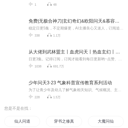
1
48
免费|无极合神刀|玄幻奇幻&欧阳问天&慕容菲菲
稳定日更5集，不定期爆更，AI主播良心又迷人，订阅追更不迷路！ 【内容简介】 剑为兵中圣，刀为器之王！ 自古以来的江湖路，就充满了血雨腥风；有腹黑的奸诈，也有忠肝义胆的情意；人和神都有七情六欲。 残阳如血，红叶纷飞； 问天：“下辈子，如果可...
338
1.1万
从大佬到武林盟主丨血虎问天丨热血玄幻丨多人有声剧丨vip免费
日更3集。记得订阅，订阅才能看到每日更新哟~点赞、评论、五星好评越多，更新越多！【内容简介】闯荡江湖、闯荡江湖，闯到头儿了，也没能看清楚这江湖是个啥样……【作者/主播】作者：小楼听风云主播：话唠如意【购买须知】1、本作品为付费有声书，前80集...
1038
691.7万
少年问天3·23 气象科普宣传教育系列活动
为了让青少年及幼儿了解气象相关知识、气候概况、主要气象灾害及防御知识，感触到气象灾害的破坏性和防御气象灾害的重要性，激发青少年科学探索兴趣和创作热情。科普志愿者以气象知识结合“天、地、我”三大主题，开展23场科普宣讲与实践，面向青少年及幼...
228
1.5万
您是不是在找：
仙人问道
穿书之修真问道
大魔问仙