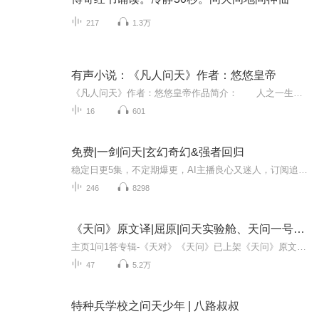
217
1.3万
有声小说：《凡人问天》作者：悠悠皇帝
《凡人问天》作者：悠悠皇帝作品简介： 人之一生，是否生老病死富贵贫贱皆是命中注定？ 主人公陆生虽身为卑微乞丐，却心怀大志打破命运枷锁，偶得机缘踏入修炼之途，从此开始了一段宏大飘逸、爱恨纠缠的玄幻旅程…… 各种神奇法宝、玄妙神通、极...
16
601
免费|一剑问天|玄幻奇幻&强者回归
稳定日更5集，不定期爆更，AI主播良心又迷人，订阅追更不迷路！ 【内容简介】 一剑在手，天涯何处去不得？一剑在手，逆天改命何不可？ 【作者介绍】 作者：迟暮
246
8298
《天问》原文译|屈原|问天实验舱、天问一号名源
主页1问1答专辑-《天对》《天问》已上架《天问》原文译文见评论区，共47集《天问》从来就被认为是首难读的诗。其所以难读，最主要的原因是整首诗都是由神话、传说、历史交织构成，但却全由简短的诘问来表达。因为年代的久远，早在两千年前的汉代，其中很多...
47
5.2万
特种兵学校之问天少年 | 八路叔叔