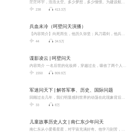
茫茫环宇，浩浩太空。多少梦想，多少憧憬。为建设航天大国，实现航天梦，五名少年经过残酷训练，最终成为了合格的航天员，将执行一系列的太空飞行和作战任务。在这里，他们将乘坐飞船进入太空并与东方空间站对接，进行一系列的科学实验；在这里，他们将打...
238
413.3万
兵血未冷（呵壁问天演播）
【内容简介】向死而生，他历久弥坚；风刀霜剑，他兵血未冷；一次考验心智与应变的卧底行动；一场证明忠诚与背叛的亡命之旅；是信仰，他甘之如饴；是军人，他保家卫国基因学家唐俊的细胞学研究取得重大进展，一种极其稳定的、对癌细胞有吞噬作用的血清被提...
44
34.5万
谍影凌云 | 呵壁问天
内容简介 一名后世的化妆师，穿越过去，吸收了两个人的记忆。追查日谍，捣毁无数日谍组织，抓捕一名又一名日谍的楚凌云，同时伪装成日本人，深入敌群，套取情报，周旋在日本高层之中。在那个动荡的年代，楚凌云用自己的机智和智慧，为祖国的烽火事业贡献着...
1550
809.9万
军迷问天下 | 解答军事、历史、国际问题
回顾过去几年，我们明显感到世界的动荡在此现象背后，究竟蕴含着什么企图？比如美国为什么要从阿富汗撤兵？它难道预见不到塔利班会卷土重来吗？又比如俄乌战争究竟会走向何方？乌克兰会成为日本之后第二个受到核攻击的国家吗？让我们来听听专业军事评论员...
33
8万
儿童故事历史人文 | 南仁东少年问天
南仁东从小爱看星星，对宇宙充满好奇。他学习刻苦，立志要为祖国建造世界顶尖的望远镜。为了选址，他走遍深山，磨破无数双鞋，花了十二年才找到地方；为了建成“天眼”，他二十二年迎难而上，从没放弃。从仰望星空的孩子，到“天眼之父”，南仁东用一生兑...