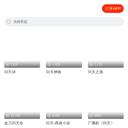
打开APP
大问天记
1526
1.9万
1.1万
问天诉
问天神镜
问天之路
15.3万
4389
9096
血刀问天命
问天-商政小说
广播剧《问天》