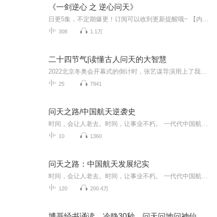
《一剑逆心 之 逆心问天》
日更5集，不定期爆更！订阅可以收到更新提醒哦~ 【内容简介】 三百年骗局，十二代牺牲。三个女人在等，一个人去问。天道不公，那就逆了这心，问一问天。 【作者介绍】 作者：上观天相 【主播介绍】 我是奇迹小说的AI主播，更新稳定，为您播讲...
308
1.1万
二十四节气|读懂古人问天的大智慧
2022北京冬奥会开幕式的倒计时，张艺谋导演用上了我们的传统文化二十四节气，满满的中国风迎面扑来。加上前段时间闹得沸沸扬扬的二十四节气申遗的话题，看得每一个中国人都扬眉吐气，神清气爽。 二十四节气，是中华民族悠久历史文化的重要组成部分，表达了...
25
7941
问天之路/中国航天逆袭史
时间，会让人老去。时间，让事业不朽。 一代代中国航天人夙兴夜寐、风雨兼程，缕缕青丝变成满头白发，一腔热血化作青山忠魂。一代代航天人前赴后继、攻坚克难，将千百年来的中华民族的飞天梦变成了现实。“为了国家强盛，民族复兴”。——在中国航天的发展...
10
1360
问天之路：中国航天发展纪实
时间，会让人老去。时间，让事业不朽。 一代代中国航天人夙兴夜寐、风雨兼程，缕缕青丝变成满头白发，一腔热血化作青山忠魂。一代代航天人前赴后继、攻坚克难，将千百年来的中华民族的飞天梦变成了现实。 “为了国家强盛，民族复兴”。——在中国航天的发...
120
200.4万
博哥经书诵读。冷静30秒。问天问地问神仙