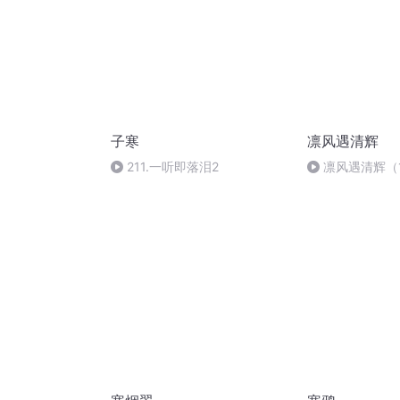
子寒
凛风遇清辉
211.一听即落泪2
凛风遇清辉（1