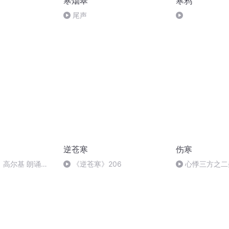
寒烟翠
寒鸦
尾声
逆苍寒
伤寒
：高尔基 朗诵：
《逆苍寒》206
心悸三方之二
汤