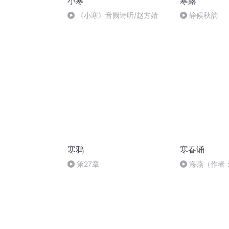
小寒
寒露
《小寒》音阙诗听/赵方婧
静候秋韵
寒鸦
寒春诵
第27章
海燕（作者
茅寒春）