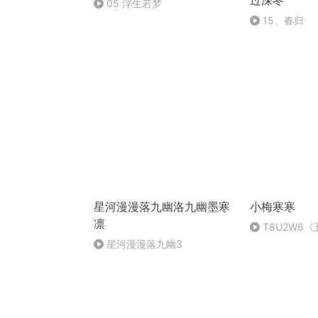
过深冬
05 浮生若梦
15、春归
星河漫漫落九幽洛九幽墨寒
小梅寒寒
凛
T8U2W6
人——王守仁
星河漫漫落九幽3