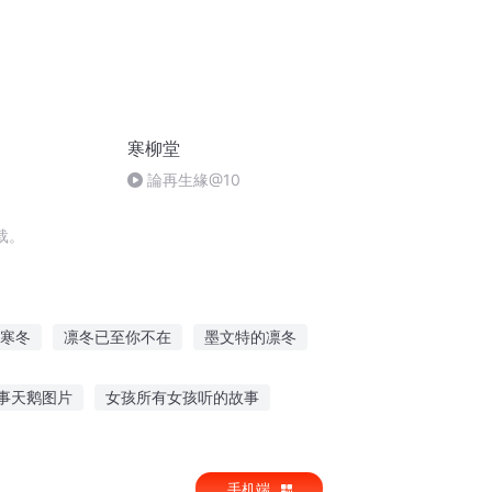
寒柳堂
論再生緣@10
载。
寒冬
凛冬已至你不在
墨文特的凛冬
灵气凛冬
凛冬绝境
寒冬与盛夏
事天鹅图片
女孩所有女孩听的故事
事抢凳子教案反思
晚上讲故事给小孩听
手机端