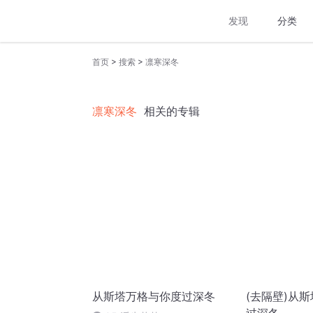
发现
分类
>
>
首页
搜索
凛寒深冬
凛寒深冬
相关的专辑
从斯塔万格与你度过深冬
(去隔壁)从