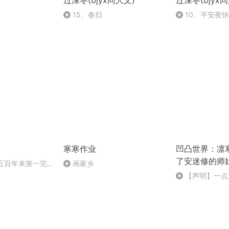
过深冬(bjyx同人文)
过深冬(bjyx
15、春归
10、平安夜
寒寒作业
凹凸世界：凛
了安迷修的师
《五百年来第一完
画家乡
创】
》
【声明】一点
众的感谢