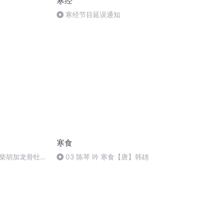
寒经
寒经节目延误通知
寒食
柴胡加龙骨牡蛎
03 陈琴 吟 寒食【唐】韩翃