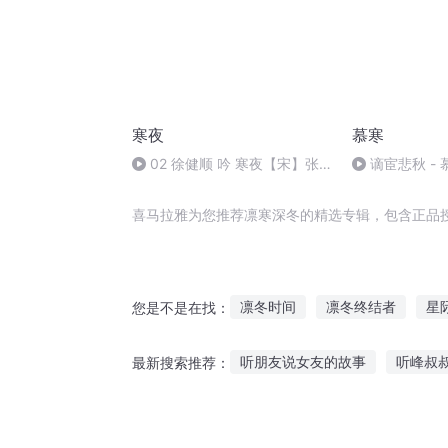
寒夜
慕寒
02 徐健顺 吟 寒夜【宋】张
谪宦悲秋 - 
耒
喜马拉雅为您推荐凛寒深冬的精选专辑，包含正品
凛冬时间
凛冬终结者
星
您是不是在找：
凛冬危机
我是在寒冬中生长
听朋友说女友的故事
听峰叔
最新搜索推荐：
凛冽之冬
铁血与寒冬
听儿童故事贪吃的小鱼
德国