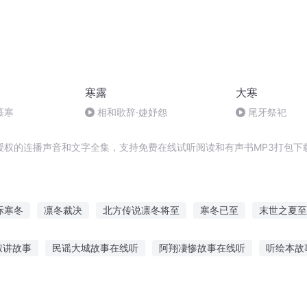
寒露
大寒
慕寒
相和歌辞·婕妤怨
尾牙祭祀
授权的连播声音和文字全集，支持免费在线试听阅读和有声书MP3打包下
际寒冬
凛冬裁决
北方传说凛冬将至
寒冬已至
末世之夏至
的小苗
凛寒天羽传
寒冬法则
凛冬帝国堡垒
未来之寒冬
叔讲故事
民谣大城故事在线听
阿翔凄惨故事在线听
听绘本故
美女听轮回故事
每天听故事抖音好吗
大娃听的睡前故事
听故