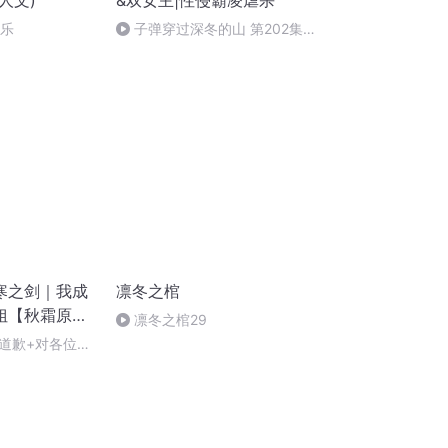
同人文)
&双女主|性侵霸凌虐杀
快乐
子弹穿过深冬的山 第202集
大结局
寒之剑｜我成
凛冬之棺
姐【秋霜原
凛冬之棺29
道歉+对各位听