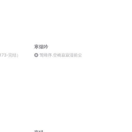
寒烟吟
73-完结）
莺啼序.空椅寂寂湿前尘