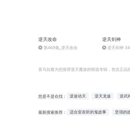
逆天改命
逆天剑神
第469集_逆天改命
逆天剑神 34
喜马拉雅为您推荐逆天魔途的精选专辑，包含正品
逆途动天
逆天龙途
逆武
您是不是在找：
重生之逆转仙途
逆途天路
适合室友听的鬼故事
坚强的
最新搜索推荐：
北京黑子故事在线听
讲故事