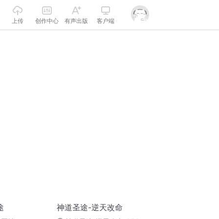
上传
创作中心
有声出版
客户端
途
神道圣途-逆天改命