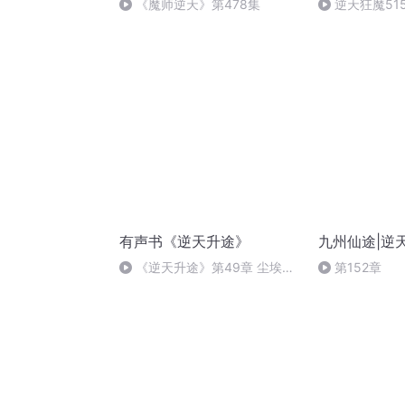
《魔师逆天》第478集
逆天狂魔51
比你还狂(完）
有声书《逆天升途》
九州仙途|逆
《逆天升途》第49章 尘埃落
第152章
定（完结篇）