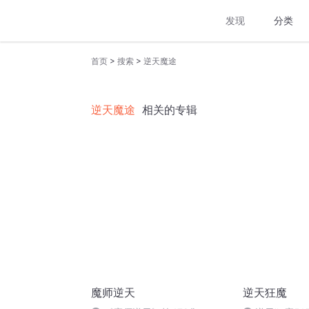
发现
分类
>
>
首页
搜索
逆天魔途
逆天魔途
相关的专辑
魔师逆天
逆天狂魔