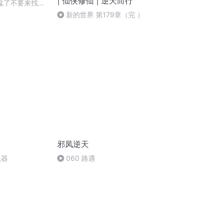
| 仙侠修仙 | 逆天而行
做鬼了不要来找
新的世界 第179章（完 ）
邪凤逆天
练器
060 路遇