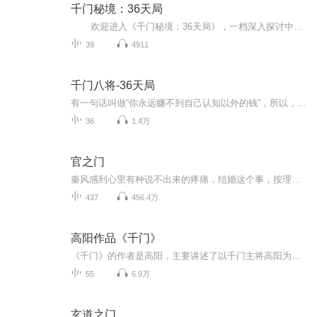
千门秘境：36天局
欢迎进入《千门秘境：36天局》，一档深入探讨中国古代千门八将策略与智慧的音频节目。在这里，我们将带你穿越时空，揭开36天局的神秘面纱，每一局都是一场精心设计的智谋对决。从古代兵法到现代策略，从历史典故到现实应用，我们将一一解读千门...
39
4911
千门八将-36天局
有一句话叫做“你永远赚不到自己认知以外的钱”，所以，只有认知升 级，才有可能让人生破局。见死不救和见路不走是两个非常高级的思维。
36
1.4万
官之门
秦风感到心里有种说不出来的疼痛，结婚这个事，按理说，该叫自己的父母知道，可是……秦风想了想还是决定不让家里知道，这哪是结婚，这是一笔肮脏的交易……
437
456.4万
高阳作品《千门》
《千门》的作者是高阳，主要讲述了以千门主将高阳为主线展开的这江湖外八门与沈万三后人之间的恩怨纠葛以及这九股势力之间围绕《永乐大典》展开的明争暗斗。 自古以来，便有三教九流之分，于是便渐渐延伸出了无数的行当。但还有一些不入天下百行的门道，却也存在于三教九流之中。其中最具传奇色彩最有代表性并且组织庞大的八门行当，被人称为江湖外八行！它们分别是千门、盗门、索命门、兰花门、神调门、蛊门、红手绢、机关门，本书所写的就是以千门主将高阳为主线展开的这江湖外八门与沈万三后人之间的恩怨纠葛以及这九股势力之间围绕《永乐大典》展开的明争暗斗，然而到最后却发现这里面竟然蕴藏着一个巨大的骗局…… 千局当中最大的变故就是人心。一局安百变，叵测是人心！ 虔门三技，本以救苦度世为目的，却被人们变成了尔虞我诈的手段。因而虔门就成了千门。 盗门三只手，千门两颗心。兰花情全假，红门手非真。 明太祖朱元璋大杀外八行，采取的是赶尽杀绝的路数，但即便没有沈万三的救助，外八行中有一门也不会因此而断绝，那就是兰花门。 民国七公子虽然柳七居末，但要说到打，当年燕子李三、大刀王五都是他的手下败将。 财神沈大，巧手宗二，燕子李三，蛊王薛四，大刀王五，神调石六，亮杀柳七，无论哪一 个都是江湖史上举足轻重的大人物，他们都不行……高阳可以吗？
55
6.9万
玄道之门