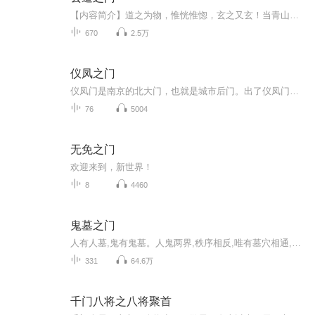
【内容简介】道之为物，惟恍惟惚，玄之又玄！当青山变成俗世嘴脸，当碧海变作逐浪滔天，曾经的桑海沧田，变成了过眼云烟。谁人可知？孤影与红颜的相遇。那其实是十亿年的因，才换来转瞬即逝的果。这一世，他，为情义而战，为乱世而争，问情问道问长生，为...
670
2.5万
仪凤之门
仪凤门是南京的北大门，也就是城市后门。出了仪凤门，是长江边，官员们北上，军队出征，都要走这个城门。如果打了胜仗，附近老百姓便会聚集在这儿，欢迎凯旋将士。长篇小说《仪凤之门》从仪凤门为圆点发散开去，将南京城大革命前夜的历史、南京近现代的历...
76
5004
无免之门
欢迎来到，新世界！
8
4460
鬼墓之门
人有人墓,鬼有鬼墓。人鬼两界,秩序相反,唯有墓穴相通,构成两个世界的通道,人由墓化鬼,鬼从墓缠人。鬼墓无形,只有昼夜交替的子时,属阴阳平衡,也是鬼墓最容易打开的时候。公鸡倒鸣,万物反转,阴阳从一,鬼墓始开！作者：九福演播：散淡不羁PS：本书所有声音都...
331
64.6万
千门八将之八将聚首