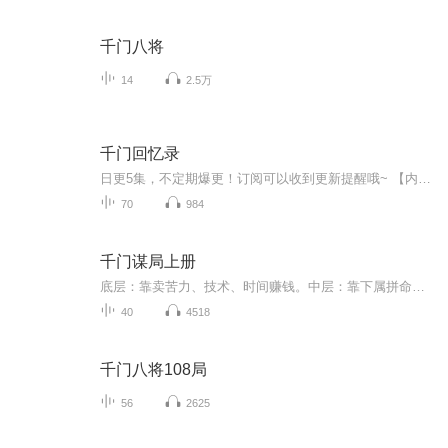
千门八将
14
2.5万
千门回忆录
日更5集，不定期爆更！订阅可以收到更新提醒哦~ 【内容简介】 常言道，十赌九骗，不赌为赢。有人深信不疑，有人觉得是狗屁不通。作为一个资深老千，我可以很负责的告诉所有还在赌桌上拼杀的赌徒们。这话确实不对……因为压根不是十赌九骗，而是十赌十...
70
984
千门谋局上册
底层：靠卖苦力、技术、时间赚钱。中层：靠下属拼命的干活来赚钱。上层：靠做局、靠系统、靠规则来致富。一个人死磕根本做不大，独木永远无法成林。高手从不会自己去干，而是借助别人的力量帮自己去干。为什么打工人，只能被剥削，被压榨?因为他是谋事者。...
40
4518
千门八将108局
56
2625