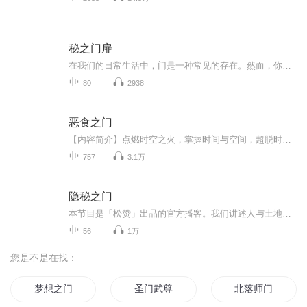
秘之门扉
在我们的日常生活中，门是一种常见的存在。然而，你是否曾经注意到，有些门背后隐藏着不为人知的秘密？这些秘密或许诡异、神秘，或许令人惊恐不安。在这个故事中，我们将带你探索一扇扇神秘的门，揭示它们背后的诡异事件。请跟随我的笔触，一同走进这个充...
80
2938
恶食之门
【内容简介】点燃时空之火，掌握时间与空间，超脱时空唯我唯一，此乃“超越者 ”。为了永恒不灭，许慎通过时空之门，踏上了漫长的超脱旅途。这是一个时空旅行者的故事。【作者/主播】作者简介：黑天秤，主要代表作品：《异神献祭》，《恶食之门》，《掌中...
757
3.1万
隐秘之门
本节目是「松赞」出品的官方播客。我们讲述人与土地的故事，探索和自然的相处之道。欢迎打开隐秘之门，和我们一起走进大喜马拉雅。
56
1万
您是不是在找：
梦想之门
圣门武尊
北落师门