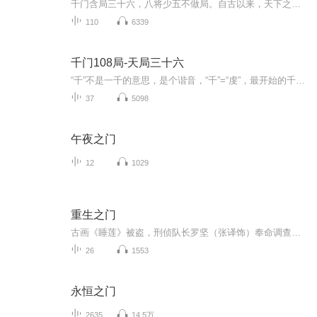
千门含局三十六，八将少五不做局。自古以来，天下之人便有三教九流之分，但无论是释、道、偶三教，还是上、中、下九流，人们要生活都必有一业在身，当官也好，行商也罢，这一个行业的身份总是免除不了的，从而也就延伸出了无数的行当。天下行业林立，大体...
110
6339
千门108局-天局三十六
“千”不是一千的意思，是个谐音，“千”=“虔”，最开始的千门叫做虔门，虔诚之门，创世于伏羲，本意是让民众有信仰，聚拢人心，后有姜子牙，鬼谷子，范蠡，黄石公，张良，诸葛亮，李淳风，袁天罡，刘伯温不断应用变化，再加上现代门派的江湖左右，变成了...
37
5098
午夜之门
12
1029
重生之门
古画《睡莲》被盗，刑侦队长罗坚（张译饰）奉命调查，也因此结识了一位特殊的天才大学生庄文杰（王俊凯饰），因为生于盗窃世家，庄文杰通晓盗贼技巧和盗贼心理，在庄文杰的协助下，睡莲案成功告破，庄文杰也给罗坚留下了深刻的印象，罗坚看重庄文杰的天赋...
26
1553
永恒之门
2635
14.5万