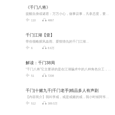
《千门八将》
提醒自身或诸君：万万小心，做事议事，凡拿态度，要求陈述不清，或有其他弱疾说事，必有妖孽，莫做“大爷”。
110
4867
千门江湖【壹】
带你领略腥风血雨、爱恨情仇的千门江湖...
6
8.6万
解读：千门38局
“千门八将”它主要讲的是在江湖骗术中的八种角色分工，就像是一个精心编排的诈骗团伙“岗位配置”。首先是“正将”，可以说是整个团伙的核心人物，相当于“带头大哥”。他负责统筹全局，制定诈骗的策略和计划，就像一场舞台剧的导演，所有情节都在他的脑...
51
7208
千门|十赌九千|千门老手|精品多人有声剧
【内容简介】我叫李戒，戒是戒赌的戒，我小时候阿爷便在道上靠着赌术打下一片天下，可老话说的好，常在河边走，哪能不湿鞋，靠着偏门发家自然富不过三代，阿爷去世后，我父母皆因赌而亡，我自此流落街头，可能是老天觉得我命不该绝，让我遇到了老庞和他的...
512
389.5万