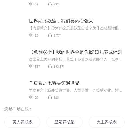
59
292
世界如此残酷，我们要内心强大
【内容简介】你为什么总是缺乏自信？为什么总是憎恨自己因胆怯而错失良机？为什么会因为一次挫折而萎靡不振？为什么就不能让自己强大起来？内心强大是心中的安定与平静，是不纠缠、不羁绊的状态。内心强大是对未来充满希望，是人生目标的清晰。马银文编著...
28
9.7万
【免费双播】我的世界全是你|媳妇儿养成计划
这世界上美好的事情，莫过于你喜欢着的那个人，也深深地喜欢着你。从小桃子出生的那一天起，他便已经出现在她的生命里，她儿时所有的记忆都与他有关，她成长中的每一个重要时刻，都有他陪伴在侧。爱情，是从哪一天开始的呢？好像真的无法计算。不过，又有...
557
163.6万
羊皮卷之七我要笑遍世界
羊皮卷之七我要笑遍世界。人类是惟一会笑的动物。树木受伤时也会流“血”，禽兽也会因痛苦和饥饿而哭嚎哀鸣；然而，只有人类才具备笑的禀赋，可以随时开怀大笑。从今往后，我要培养笑的习惯。笑有助于消化，笑能减轻压力，笑，是长寿的秘方。现在我终于掌...
20
823
您是不是在找：
美人养成系统
皇妃养成记
天王养成系统