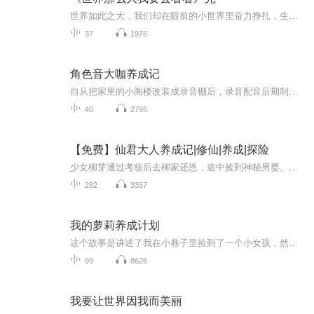
世界如此之大，我们却在眼前的小世界里奋力挣扎，生活一成不变，每天望着同样的天空，踩着同样的土地，就以为这是全世界。总会抱怨种种因素而无法前行，其实真正阻挡脚步的是自己。世界那么大，要用脚步去丈量它，早晚有一天，会走遍全世界！
37
1976
角色音大咖养成记
自从把家里的小阁楼改装成录音棚后，录音配音后期制作成了热爱，未来的有声小说和影视配音新咖正在江浙沪冉冉升起！来吧！现在开始关注我！多年以后找本咖签名优先考虑哦！
40
2795
【免费】仙君大人养成记|修仙|养成|探险
少女柳芽通过考核后去柳家还恩，途中捡到神秘男婴。她身世坎坷，曾被柳家欺辱，如今带着使命踏上行程，未来充满未知与挑战。
282
3357
我的萝莉养成计划
这个故事是讲述了我在小巷子里捡到了一个小女孩，然后瞒着世人偷偷把她抚养长大，然后开始“萝莉养成计划”的故事。过程离奇曲折，有热血，有悬疑，有感动，也有小猥琐，满足男女老少一切读者的阅读欲望！ 可用操作
99
8626
我要让世界因我而美丽