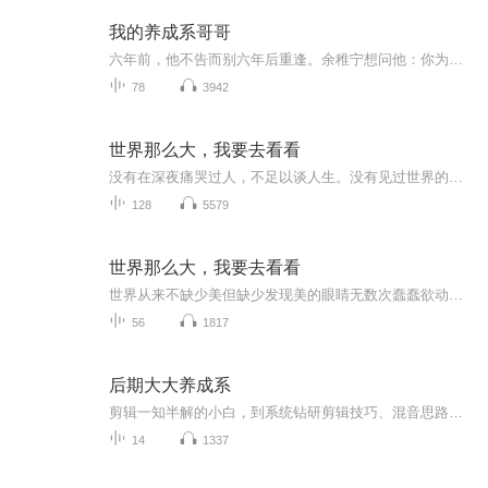
我的养成系哥哥
六年前，他不告而别六年后重逢。余稚宁想问他：你为什么不回来？时竞捏着她小脸说：“为了有一天能名正言顺地娶你为妻。”
78
3942
世界那么大，我要去看看
没有在深夜痛哭过人，不足以谈人生。没有见过世界的人，很难有更宽的眼界、更多的感悟。人生，是一路行走一路放下的旅程。右脚放下，左脚才能前进；割舍是一种痛，痛过之后便是轻松。因为心灵内存有限，所以只能放下过去。从而释放新的空间，才能装下更多...
128
5579
世界那么大，我要去看看
世界从来不缺少美但缺少发现美的眼睛无数次蠢蠢欲动，不如一次果敢行动撕开千篇一律的生活，奔向一个崭新的世界
56
1817
后期大大养成系
剪辑一知半解的小白，到系统钻研剪辑技巧、混音思路、音效搭配，再到顺利拿下音频剪辑师证书，每一步都浸透着反复打磨的汗水。如今的我，早已告别 “简配试水” 的青涩，能够精准拿捏中配制作的充分必要要求 —— 不管是人声降噪的细腻处理、BGM 与场景音...
14
1337