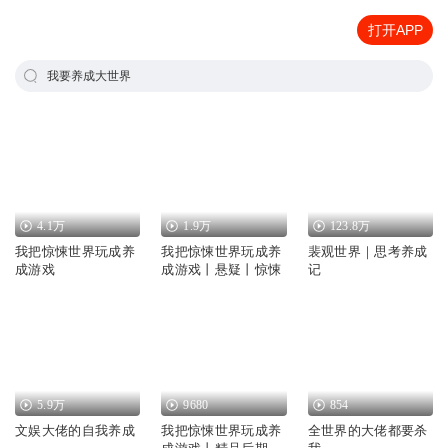
打开APP
我要养成大世界
4.1万
1.9万
123.8万
我把惊悚世界玩成养
我把惊悚世界玩成养
裴观世界｜思考养成
成游戏
成游戏丨悬疑丨惊悚
记
5.9万
9680
854
文娱大佬的自我养成
我把惊悚世界玩成养
全世界的大佬都要杀