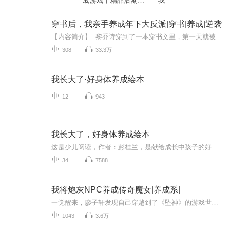
成游戏丨精品后期丨
我
多播
穿书后，我亲手养成年下大反派|穿书|养成|逆袭
【内容简介】 黎乔诗穿到了一本穿书文里，第一天就被毁容休妻、外加逐出家门，差点领了盒饭。 她发现，在这个世界、靠沟通是解决不了问题的，得靠狠。 可棘手的是、她穿进的是一本穿书文，这意味着、女主也像她一样洞悉着后面的一切剧情。 两大穿...
308
33.3万
我长大了·好身体养成绘本
12
943
我长大了，好身体养成绘本
这是少儿阅读，作者：彭桂兰，是献给成长中孩子的好习惯启蒙礼物。深耕少儿领域多年的彭桂兰，将生活习惯、学习习惯、社交习惯与道德习惯的成长主题，藏进一个个生动的故事里。从“咕咚咕咚喝水啦”的健康日常，到“我自己能行”的独立尝试，从“给妈妈倒...
34
7588
我将炮灰NPC养成传奇魔女|养成系|
一觉醒来，廖子轩发现自己穿越到了《坠神》的游戏世界。正当他准备不给穿越者大军丢脸，立志要成为传奇大BOSS时....对面被吓倒在地的乡下小姑娘，用瘦骨嶙峋的脏兮兮小手，颤颤巍巍地摸了摸他奶里奶气的小狼头。行吧！没能转生成人不说，还稀里糊涂成为了...
1043
3.6万