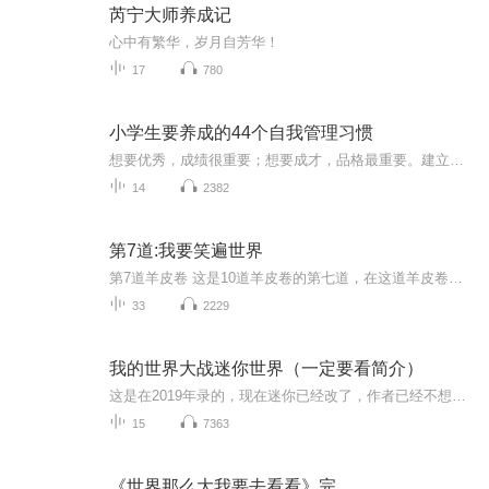
芮宁大师养成记
心中有繁华，岁月自芳华！
17
780
小学生要养成的44个自我管理习惯
想要优秀，成绩很重要；想要成才，品格最重要。建立属于自己的品格体系，在成长中塑造自我、管理自我、完善自我，这样的你必将是杰出而优秀的。
14
2382
第7道:我要笑遍世界
第7道羊皮卷 这是10道羊皮卷的第七道，在这道羊皮卷里面告诉你，要笑着面对世界。一定要边听边读，融入你的生活。 我要笑遍世界 只有人类才会笑。树木受伤时也会流血，禽兽也会因痛苦和饥饿而哭嚎悲鸣，然而，只有我才具备笑的天赋，可以随时开怀大笑。从今往后，我要培养笑的习惯。 笑有助于消化，笑能减轻压力，笑是长寿的秘方。现在，我终于掌握了它。 我要笑遍世界。 我笑自己，因为自视甚高的人往往显得滑稽，千万不能跌进这个精神陷阱。虽说我们是造物主最伟大的奇迹，我不也是沧海一栗吗？我真的知道自己从那里来、到那里去吗？我现在所关心的事情，十年后看来，不会显得愚蠢吗？为什么我要让现在发生的微不足道的琐事烦扰我？在这漫漫的历史长河中，能留下多少日落的记忆？ 我要笑遍世界。 当我受到别人的冒犯时，当我遇到不如意的事情时，只会流泪诅咒，却怎么笑得出来？有一句至理名言，我要反复练习，直到它深入我的骨髓、出口成言，让我永远保持良好的心境。这句话传自远古时代，它们将伴我度过难关，使我的生活保持平衡。这句至理名言就是：这一切都会过去。 我要笑遍世界。 世上种种到头来都会成为过去。心力衰竭时，我安慰自己，这一切都会过去；当我因成功洋洋得意时，我提醒自己，这一切都会过去；穷困潦倒时，我告诉自己，这一切都会过去；腰缠万贯时，我也告诉自己，这一切都会过去。是的，昔日修筑金字塔的人早已作古，埋在冰冷的石头下面，而金字塔有朝一日也会埋在沙土下面。如果世上种种终必成空，我又为何要对今天的得失斤斤计较？ 我要笑遍世界。 我要用笑声点缀今天，我要用歌声照亮黑夜。我不再苦苦寻觅快乐，我要在繁忙的工作中忘记悲伤。我要享受今天的快乐，它不像粮食可以贮藏，更不似美酒越陈越香。我不是为将来而活。今天播种，今天收获。 我要笑遍世界。 笑声中，一切都显露本色。我笑自己的失败，它们将化为梦的云彩；我笑自己的成功，它们回复本来面目；我笑邪恶，它们远我而去；我笑善良，它们发扬光大。我要用我的笑容感染别人，虽然我的目的自私，但这确是成功之道，因为皱起的眉头会让顾客弃我而去。 我要笑遍世界。 从今往后，我只因幸福而落泪，因为悲伤、悔恨、挫折的泪水在商场上毫无价值，只有微笑可以换来财富，善言可以建起一座城堡。 我不再允许自己因为变得重要、聪明、体面、强大，而忘记如何嘲笑自己和周围的一切。在这一点上，我要永远像小孩子一样，因为只有做回小孩子，我才能尊敬别人，尊敬别人，我才不会自以为是。 我要笑遍世界。 只要我能笑，就永远不会贫穷。这也是天赋，我不再浪费它。只有在笑声和快乐中，我才能真正体会到成功的滋味；只有在笑声和快乐中，我才能享受到劳动的果实。如果不是这样的话，我会失败，因为快乐是提味的美酒佳酿。要想享受成功，必须先有快乐，而笑声便是那伴娘。 我要快乐。 我要成功。 我要成为世上最伟大的推销员。
33
2229
我的世界大战迷你世界（一定要看简介）
这是在2019年录的，现在迷你已经改了，作者已经不想挑迷你的事了
15
7363
《世界那么大我要去看看》完