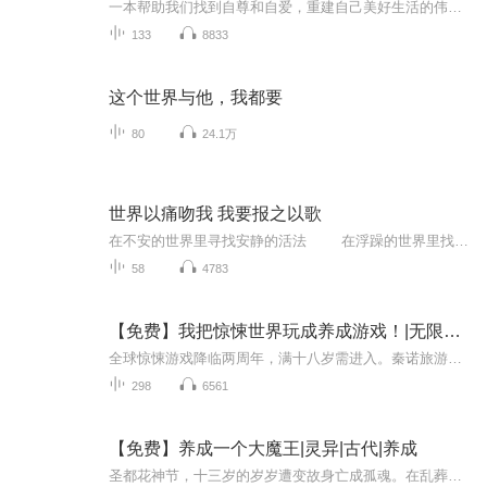
一本帮助我们找到自尊和自爱，重建自己美好生活的伟大著作。
133
8833
这个世界与他，我都要
80
24.1万
世界以痛吻我 我要报之以歌
在不安的世界里寻找安静的活法 在浮躁的世界里找寻幸福的可能 愿你要的明天，如约而至
58
4783
【免费】我把惊悚世界玩成养成游戏！|无限流|灵异
全球惊悚游戏降临两周年，满十八岁需进入。秦诺旅游时和同学被强制送入“阴泉餐厅”主题游戏。他发现自己信息面板有独特技能，似是金手指。随着餐厅营业，惊悚挑战拉开帷幕，他能否成功存活并揭开父母失踪之谜？
298
6561
【免费】养成一个大魔王|灵异|古代|养成
圣都花神节，十三岁的岁岁遭变故身亡成孤魂。在乱葬岗苦等家人无果，濒临魂飞魄散时得仙人指点，前往圣都蹭天界太子仙气投好胎。却见小太子身为婴孩便处境凄惨，岁岁决定守护其长大，开启奇妙养成之旅。