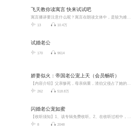
飞天教你读寓言 快来试试吧
寓言播讲要注意什么呢？寓言在朗读文体中，是较为难把握的题材。她即要表达自然，形象生动，又要把其中暗含的哲理，“言外之意，弦外之音”的表达出来。朗读寓言要切忌生硬、避免夸张。尤其是角色扮演方面，要个性明显，形象鲜明。千万不能寓言读完了，还让人一头雾水的闹不明白角色关系，更无暇顾及其中道理了。
13
10.4万
试婚老公
170
9614
娇妻似火：帝国老公宠上天（会员畅听）
【内容介绍】父亲惨死，母亲病重，渣伯父侵占了她的家产，还要把她送上渣渣的床！云悠浴血归来，夺回家产，左手一个渣渣，右手一个渣渣……霍擎风沉声：“别打了。”云悠挑眉：“怎么？心疼他们？”霍擎风霸道地搂住她的腰，握着她的手放在唇边亲了亲：“...
262
518.8万
闪婚老公宠如蜜
【收听须知】1、该专辑免费收听。2、在收听过程中，如想快速阅读小说文字版全集，或者你有其他任何问题，请在微信中搜索公众号【彩文坊】，关注并回复数字：【0073】，便可快速阅读文字全版。（注意：需要在公众号中回复才有效）一夕之间，冉糖从天堂坠入地狱，失去了亲人，失去了地位，失去了一切。为了拿回父亲的产业，她只能赌一次，赔上婚姻，嫁给了素未谋面的神秘大佬。不想大佬原来是黎氏总裁，而她一朝成为总裁的掌心宠，从此人生逆袭巅峰，收割男神无数……某日，冉糖乐呵呵数钱时，黎先生一脸委屈——...
8
2048