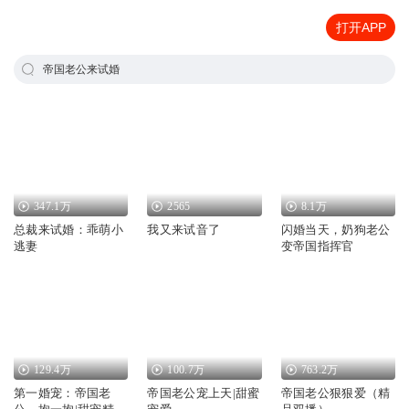
打开APP
帝国老公来试婚
347.1万
2565
8.1万
总裁来试婚：乖萌小
我又来试音了
闪婚当天，奶狗老公
逃妻
变帝国指挥官
129.4万
100.7万
763.2万
第一婚宠：帝国老
帝国老公宠上天|甜蜜
帝国老公狠狠爱（精