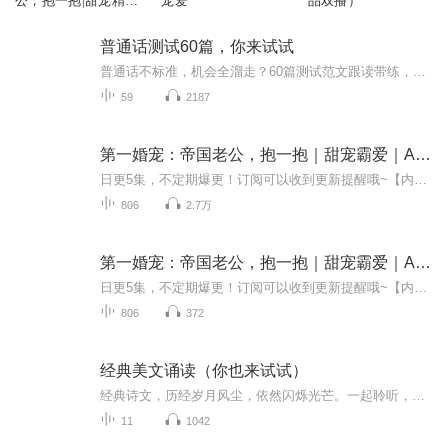
公，抱一抱|甜宠精品
宠爱
品双播）
双播
普通话测试60篇，你来试试
普通话不标准，机会全溜走？60篇测试范文跟读带练，白雾带你练出标准发音，边读边提分，开口就惊艳！
59
2187
第一婚宠：帝国老公，抱一抱｜甜宠霸爱｜AI电子书
日更5集，不定期爆更！订阅可以收到更新提醒哦~【内容简介】未婚夫回国前夕，安岚“红杏出墙”了！“女人，惹了我，就得负责！”他是帝都商业王国第一霸主，腹黑邪魅，不可高攀。“我有未婚夫的，我嫁人去了！”安岚忍无可忍，又一次出逃！“想跑？我们还...
806
2.7万
第一婚宠：帝国老公，抱一抱｜甜宠霸爱｜AI电子书
日更5集，不定期爆更！订阅可以收到更新提醒哦~【内容简介】：未婚夫回国前夕，安岚“红杏出墙”了！“女人，惹了我，就得负责！”他是帝都商业王国第一霸主，腹黑邪魅，不可高攀。“我有未婚夫的，我嫁人去了！”安岚忍无可忍，又一次出逃！“想跑？我们...
806
372
经典美文诵读（你也来试试）
经典诗文，历经岁月风尘，依然闪烁光芒。一起聆听，一起回味，一起诵读，一起走过漫漫长路，温暖你我，经典相伴。
11
1042