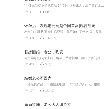
“为什么当初不逼我堕胎？” “对你这种贱人，流产简直太仁慈！” 我拖着流血不止的身子趴在地上，看着我挚爱的老公为了另一个女人，活生生掐死我的孩子！ 结婚一年，除了孩子冷冰冰的尸体，我一无所有。 遭受疯狂凌辱的那晚，我咬牙发誓，再也不会为任何人怀孕生子！ 直到有一天，新婚老公红着眼睛将我压在床上，要我给他的孩子偿命……【收听须知】1、该专辑免费收听。2、在收听过程中，如想快速阅读小说文字版全集，或者你有其他任何问题，请在微信中搜索公众号【糖果看吧】，关注并回复数字：【7747】...
3
516
怀孕后，发现老公竟是帝国首富|现言甜宠
友友们，新书-离婚时你耍狠，我再嫁你哭什么|重生复仇甜宠，上线啦~2023.6.16开始收费，0.2元/集，会员免费收听；每早8点日更3集，不定时爆更，多多评论订阅可加更哦~
469
1066.6万
替嫁甜婚：老公，吻安
同父异母的妹妹逃婚，她成了替嫁新娘，嫁给了传闻身残腿疾并且还面部毁容的他！本以为是相敬如宾，平淡过一生，却不曾想他竟把她宠于心尖。她被人绑架，他如天神一般，逆光而来，她怔怔的看着走向自己的挺拔男人，一双美目充满了难以置信，“是你？你的腿...
405
5.1万
结婚老公不回家
一部经典作品！人物刻画细腻！情节起伏吸引人。根据听众的喜好而精选，声音清晰，感染力强。感情色彩浓厚。。就是对我们的最大支持和厚爱。每天加班很辛苦，您就动动手指支持一下吧！一部经典作品！人物刻画细腻！情节起伏吸引人。根据听众的喜好而精选，声音清晰，感染力强。感情色彩浓厚。。就是对我们的最大支持和厚爱。每天加班很辛苦，您就动动手指支持一下吧！一部经典作品！人物刻画细腻！情节起伏吸引人。根据听众的喜好而精选，声音清晰，感染力强。感情色彩浓厚。。就是对我们的最大支持和厚爱。每天加班很辛苦，您就动动手指支持一下吧！
127
162.1万
婚婚欲睡：老公大人请矜持