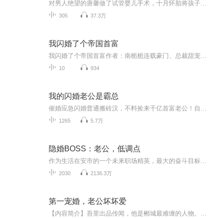
对男人绝望的唐馨做了试管婴儿手术，十月怀胎将孩子生下来之后，一个英俊男人闯入了病房。“做我的女人，你会得到别人所梦寐以求的东西。”“生个孩子连在床上努力都没努力过，就想让我做你的老婆，让我的孩子认你当爹，没门！”于云霆听了这话之后，眉眼...
305
37.3万
我闪婚了个帝国首富
我闪婚了个帝国首富作者：南栀栀连载豪门、总裁甜宠、闪婚、先婚后爱、马甲、双强、复仇、爽文南栀做的过大胆的事情，就是有眼不识大佬，不仅把大佬一纸契约拴在身边，还奴役他……婚后。“容忱言，这采访上的男人，是你？”看着手机屏幕上，和身边男人九...
10
934
我的闪婚老公是霸总
催婚应急闪婚普通搬砖汉，不料捡来千亿首富老公！自带萌娃解锁无痛当妈，果园事业一路开挂，却遇青梅携千万逼离，霸总温柔锁妻：我的妻，我的果园，都是你的！豪门甜宠+女主搞事业，全程无虐超解压
1265
5.7万
隐婚BOSS：老公，低调点
作为生活在安市的一个未来职场精英，最大的奋斗目标就是工作工作到很晚，数钱数到会手软 第一次见面，惊天动地，她差点小命玩儿完。 第二次见面，狼狈不堪……两次他都救她一把，可她就是感激不起来。 她说，“她要找个人闪婚。” 他说，“他身家清白，…...
2030
2136.3万
第一宠婚，老公坏坏爱
【内容简介】吾里出品传闻，他是郴城最难缠的人物。传闻，他在床上有特殊的嗜好，前4任未婚妻都忍受不了，抱头逃窜。传闻，他有不为人知的恶疾，活不过30岁，庞大的财产无人继承。童心晚是资产破千的负二代，怀揣一千块钱到了准婆家求援，却被准婆婆堵在公公的床上，学业和名声一起灰飞烟灭。困境之中，他向她伸出了手，条件是“取悦他”。笨拙的72招之后，她大汗淋漓精疲力尽，他却不动她分毫。【主播简介】主播：艾娅，有声小说播讲者，代表作品《第一宠婚，老公坏坏爱》等。【作...