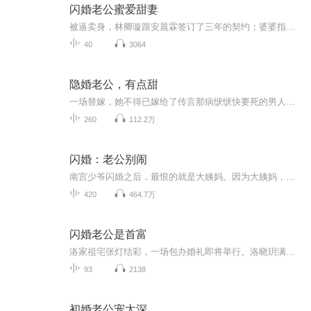
闪婚老公蜜爱甜妻
被逼卖身，林卿璇跟安晨霖签订了三年的契约；婆婆指着她的鼻子，一脸不屑：“林卿璇，你配不上我的儿子！”小叔子嬉皮笑脸的安慰：“嫂子，你人见人爱，花见花开，我跟大哥都喜欢你！”林卿璇的生活自遇到安晨霖开始就过的十分的精彩。终于，再一次被吃干...
40
3064
隐婚老公，有点甜
一场替嫁，她不得已嫁给了传言那病恹恹快要死的男人！新婚夜，他说，“娶你并不是我本愿。”新婚后，面对众人调侃，他说：“刚新婚，惧内——”众人都说他宠她入天，却不知道这个男人宠起来有多恨！惹不起，躲吧！还没等想法落地，男人将她堵在厕所里，“...
260
112.2万
闪婚：老公别闹
南宫少爷闪婚之后，最恨的就是大姨妈。因为大姨妈，他不能和老婆滚床单， 老婆现在才21岁，就算五十岁停经吧，也就是说，他还有三十年要见这个他最讨厌的大姨妈。 让他算算，三十年，一年十二个月，一个月七天，这样算的话就是30x12x7最后等于2520天！2520天是多少年？ 2520除以365，那么就是说，他差不多有七年的时间不能碰她的老婆…… 七年不碰他的老婆…oh,no…… 大姨妈，果真是世界上最可恶的东西！最最最最可恶的东西！
420
464.7万
闪婚老公是首富
洛家祖宅张灯结彩，一场包办婚礼即将举行。洛晓玥满心抗拒，趁人不备逃了出来。慌乱间，她拉着街边农民工周延闪婚，想着先躲过这一劫。婚后，周延住在狭小出租屋，每日粗茶淡饭，洛晓玥并未怀疑。直到洛家因巨额债务濒临破产，神秘首富突然现身，轻松还清...
93
2138
初婚老公宠太深