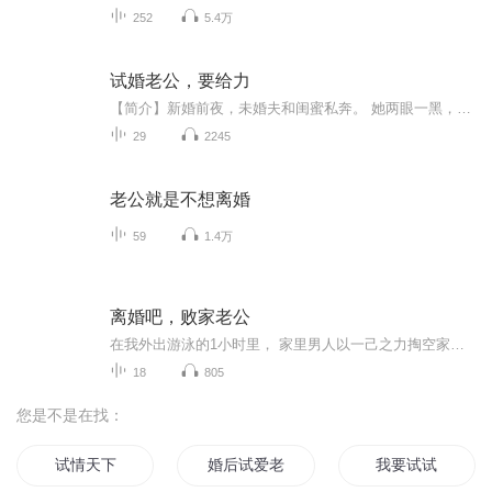
252
5.4万
试婚老公，要给力
【简介】新婚前夜，未婚夫和闺蜜私奔。 她两眼一黑，抓住民政局前的男人：“墨总，你新娘未到，我新郎落跑，不如……我们拼个婚？” 婚前，她说：“我和你之间不会有什么！” 婚后，他说：“你怎么知道？”...【收听须知】由于音频录制比较慢，如果想快速...
29
2245
老公就是不想离婚
59
1.4万
离婚吧，败家老公
在我外出游泳的1小时里， 家里男人以一己之力掏空家底，将32万元转给了诈骗人。 得知一切的我，差点气死。我要离婚！远离败家男。 毕竟我还不到三十岁，人生还有五、六十年要过，难保他不会再犯蠢...... 我一个普通女性，演不了燃烧自己、成就他人的美满 ...
18
805
您是不是在找：
试情天下
婚后试爱老公太霸道
我要试试