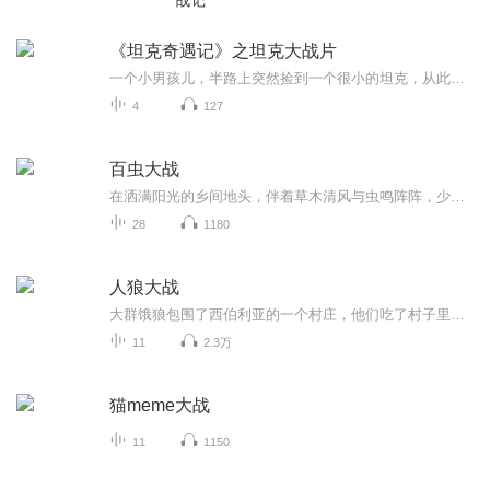
战记
《坦克奇遇记》之坦克大战片
一个小男孩儿，半路上突然捡到一个很小的坦克，从此开启了一段不同寻常的冒险之路。
4
127
百虫大战
在洒满阳光的乡间地头，伴着草木清风与虫鸣阵阵，少年遇见了最特别的朋友。小小的虫子，藏着大大的世界，藏着田间地头的温柔与奇妙。这本少年写下的《百虫大战》，以童心观万物，以纯真写生灵。接下来，让我们一起走进热闹又治愈的昆虫童话世界。
28
1180
人狼大战
大群饿狼包围了西伯利亚的一个村庄，他们吃了村子里的狗，袭击妇孺，并跳进院子，试图破门而入…
11
2.3万
猫meme大战
11
1150