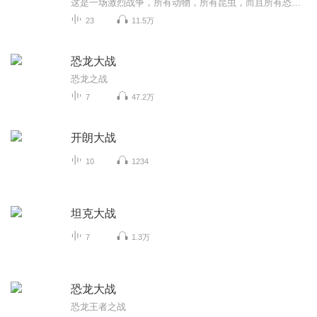
这是一场激烈战争，所有动物，所有昆虫，而且所有恐龙的参战连我们宇宙奥特战士也有可能出现连变异恐龙连变异蜘蛛连锁动物都有可能变异，你们猜猜最后的。是谁和谁还有谁？a是两只动物。b是三只动物。c是四只动物。咱们来猜一猜，这些都是什么吧？
23
11.5万
恐龙大战
恐龙之战
7
47.2万
开朗大战
10
1234
坦克大战
7
1.3万
恐龙大战
恐龙王者之战