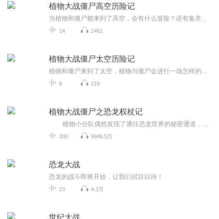
植物大战僵尸高空历险记
当植物和僵尸都来到了高空，会有什么冒险？还有集齐八大天空中植物的降落伞碎片
14
1461
植物大战僵尸太空历险记
植物和僵尸来到了太空，植物与僵尸会进行一场怎样的太空冒险呢？在太空里，到底谁会获胜呢？这些一系列问题，请收听这个专辑，预计48集，本专辑一天更两集
8
219
植物大战僵尸之恐龙权杖记
植物小分队偶然发现了通往恐龙世界的秘密通道，大家居然一起穿越到了恐龙世界。在恐龙世界里，他们偶遇了一只可爱的小三角龙。这一次，植物小分队迎来了新挑战，寻找能对付僵尸的秘密武器：英雄权杖。小朋友们，和植物小分队一起来寻找英雄权杖...
200
9946.5万
恐龙大战
恐龙的战斗即将开始，让我们拭目以待！
23
4.3万
世纪大战