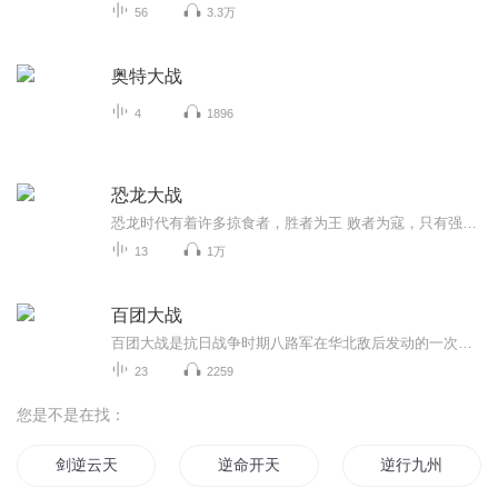
56
3.3万
奥特大战
4
1896
恐龙大战
恐龙时代有着许多掠食者，胜者为王 败者为寇，只有强者才能生存下来这就是恐龙时代
13
1万
百团大战
百团大战是抗日战争时期八路军在华北敌后发动的一次大规模战略性进攻战役。1940年8月至1941年1月，为粉碎日军的“囚笼政策”，打破其进攻西北的企图，八路军在彭德怀等指挥下，出动105个团约20余万兵力，在华北主要交通线上对日军发动突袭。战役分为三个阶...
23
2259
您是不是在找：
剑逆云天
逆命开天
逆行九州