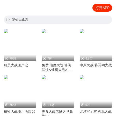
打开APP
逆仙大战记
7063
794
4.3万
船员大战僵尸记
免费|仙魔大战|仙侠
中原大战/蒋冯阎大战
武侠&仙魔大战&逝
去
5843
1.6万
920
植物大战僵尸历险记
美食大战老鼠之飞岛
北洋军记实 阀混大战