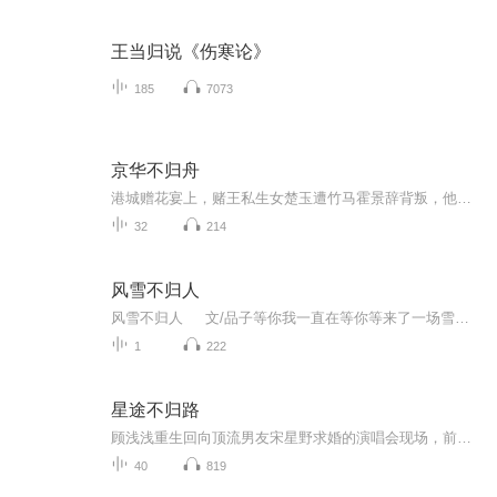
王当归说《伤寒论》
185
7073
京华不归舟
港城赠花宴上，赌王私生女楚玉遭竹马霍景辞背叛，他将象征联姻的兰花赠予资助生谢婉，令楚玉沦为笑柄并被迫赴京联姻。途中霍景辞反悔买断航线，楚玉却毅然登上秦远舟派来的私人飞机。在秦远舟支持下，楚玉三年内夺取楚家控制权，期间拒绝霍景辞复合请求，...
32
214
风雪不归人
风雪不归人 文/品子等你我一直在等你等来了一场雪的舞姿这难道就是你给我的涟漪在纷纷扬扬的风花雪夜里挥洒的相思覆盖了整个大地等你我一直在等你你在我眼里涌动着潮气凝结的聚点化作了泪滴哗哗的流淌不止这一次你却从来没有为我去擦拭等你我一直在...
1
222
星途不归路
顾浅浅重生回向顶流男友宋星野求婚的演唱会现场，前世她遭宋星野与助理白月联手陷害惨死，今生她绝地反杀，当众向竹马傅寒声求婚借力复仇。手撕渣男小三、揭露阴阳合同阴谋后，她竟发现傅寒声才是操纵一切的偏执幕后黑手，最终她扳倒傅寒声登顶娱乐圈，却...
40
819