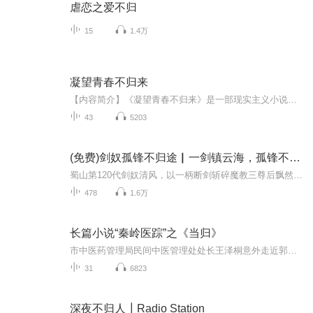
虐恋之爱不归
15
1.4万
凝望青春不归来
【内容简介】《凝望青春不归来》是一部现实主义小说。作家高度浓缩了中国西北农村的历史变迁过程。作者通过主人公小石面对生活困境的艰苦奋斗精神，对今天的年轻一代仍有启迪。全书上下两个部分。作者通过自身经历，刻划了具有代表性的普通人的形象。劳动...
43
5203
(免费)剑奴孤锋不归途▏一剑镇云海，孤锋不归人多播
蜀山第120代剑奴清风，以一柄断剑斩碎魔教三尊后飘然离去。当传令飞剑划破云海，他却在野菊盛开的荒峰种下银剑，静待那个永远无法归来的名字。魔教血月将临，天下剑宗联名请命，而这位曾以一式"孤锋破境"名动九霄的剑神，只在秋风里磨剑——"告诉你们掌门...
478
1.6万
长篇小说“秦岭医踪”之《当归》
市中医药管理局民间中医管理处处长王泽桐意外走近郭氏圈疗，一步步揭开迷局。王泽桐发现：郭圈圈失踪后，他的一直不愿传承家族医术的儿子郭柏川辞去公职，担起了传承圈疗的重担，郭柏川虽无医证，却医术精良医德高尚，民众信任“郭圈圈”疗法并广为传播。...
31
6823
深夜不归人┃Radio Station