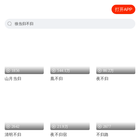
打开APP
徐当归不归
1856
544.1万
86.2万
山月当归
凰不归
夜不归
2642
21.9万
2677
清明不归
夜不归宿
不归路