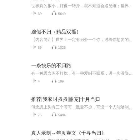
世界真的很小，好像一转身，就不知道会遇见谁；世界真的很大，好像一转身，就不知道谁会消失星光璀璨的今夜；世界上所有的相遇，都是久别重逢。我想用我的声音治愈你所有的不安，世界纷扰，我想一直就这样用声音陪伴在你的生命中。夜深了，你，该回来了！小艾直播时间:每天10:00—13:00，18：00—21：00，如果喜欢小艾的声音，到直播间支持下小艾吧，期待与你相遇。 愿所有美好都能如期出现在你的生命中，每一个五星+评论都是对小艾莫大的支持。 别忘记订阅+关注哦。欢迎投稿...
39
5649
逾假不归（精品双播）
【内容简介】世界上一定有另外一个你，过着你想要的生活。如果给你一个切换人生的机会，你敢接受吗？【作者/主播简介】作者：零点零度，网络小说作家。主播：南山胖丫，王胖子。【购买须知】1、本作品为付费有声书，前30集为免费试听，购买成功后，即可收...
89
1025
一条快乐的不归路
有一种思念叫不打扰，有一种爱叫不联系，进一步没资格，退一步又舍不得，原本以为是人生的过客，最后却成了心里的常客，只能放在心里的某个角落，今生无缘做你的枕边人 只能在心里陪你到老 其实我们都很好 只是时间不够凑巧 却爱你入了心 相思入了骨。再多...
4
199
推荐|我家封叔叔|甜宠|十月当归
傅念恩上头有三个哥哥，数量不少，可没一个人能够制住她。刚好是傅家世交的封家小叔说的话她还能听上几句，三位哥哥就拜托封叔叔帮忙多管管，最好能管一辈子。封路铭一直把傅念恩对他示爱的事当作是心血来潮，直到小姑娘喝醉酒
76
5484
真人录制～年度爽文《千寻当归》