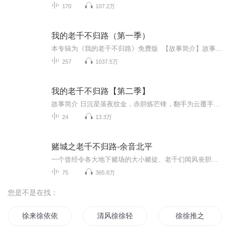
170
107.2万
我的老千不归路（第一季）
本专辑为《我的老千不归路》免费版 【故事简介】故事简介有人的地方就有江湖，有江湖的地方就有赌局，有的局赌的是金钱、权色、但更多的局赌的却是你的身价性命。更要命的是，十赌九骗，往往在你赌的得意忘形的时候，也正是你倾家荡产的开端，十赌九骗，你又能撑过几局？其实入局之初，你已经是别人的砧板鱼肉......。下面就用“我”的真实经历为大家揭开一个黑暗恐怖的地下世界，充满阴险欺诈的老千江湖，让你直面人性丑恶，套路圈套，一旦走上这条路，你已经输掉了全部美好，生活、朋友、爱情统统都会离你...
257
1037.5万
我的老千不归路【第二季】
故事简介 日沉星落夜纹金，赤胆炼芒锋，翻手为云覆手雨，一方赌台定乾坤，蟒袍裹身登高阁，美人伴月奏笙歌，晴空长，江湖远，一水金盆难断过往…… 自古道赌门深似海，江湖难回头，看似进的容易，实则出来却难，人在江湖哪由得你来去自如？血光剑影，情仇恩怨，实难了断，想要真的退出，哪有那么容易？有道是树欲静而风不停，往往是爬的越高，跌的越重，因已经种下，果的显现只是时间的问题。 亲爱的听众朋友，我的”老千不归路”第二季“乱流涌动”已由城男亲自编排并演绎，各位听友将会看到江湖赌徒的盛极而衰，纷繁错杂的故事情节，意料不到的暗战仇杀，让您真正见识到人性的丑恶，江湖的凶险，也让更多的赌徒彻底看清楚这是一条血迹斑斑的不归路，因为你赌的不仅仅是金钱，而是你的人生，你的家庭以及你的灵魂…… 主播简介《我的老千不归路》第二季“乱流涌动” 作者【城男】 演播【城男】 后期【城男】期待您的关注订阅以及建议，城男与您携手喜马拉雅，不离不弃
24
13.3万
赌城之老千不归路-余音北平
一个曾经令各大地下赌场的大小赌徒、老千们闻风丧胆的职业老千，金盆洗手后对半生嗜赌的惨痛人生的自...
75
365.8万
您是不是在找：
徐来徐依依
清风徐徐轻几许
徐徐推之