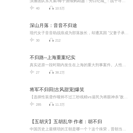
演播团队东芃紫/椰子酒倾鹦鹉盏：旁白纪城_：战千寻左耳白金：华当归制作团队作者：海林star配音导演：东芃紫画本/审听：椰子酒倾鹦鹉盏对轨、后期制作：鑫诚则凌、居有那美工：雯 孓゛ᥫᩣ书籍介绍：邪魅顽强有心机的妖魔之主与冷傲坚毅貌倾城的仙神之首...
40
10.5万
深山月落：音音不归途
现代女子音音助战痕成为部落族长，却遭其因 “父妻子承” 的规矩纳阿父遗孀兰心，还为护孕的兰心将她逐至深山。音音流产后借月圆夜回归现代，醒悟的战痕追至现世赎罪。面对他的卑微哀求，音音决绝拒绝，彻底斩断过往。
30
212
不归路--上海重案纪实
真实还原一段时期内发生在上海的重大刑事案件。人性的是非善恶，淋漓尽致的展现在眼前。有的人恶贯满盈咎由自取；有的人一念成魔，一朝失足终生悔恨。但是在法律面前，事实就是事实，每个人都必须承担自己行为的后果。
27
38.2万
将军不归田|古风甜宠|爆笑
【选择性装聋作哑帅不过三秒戏精vs逼民为将眼神杀“敌”凑不要脸帝王】堂堂当今太子楚珩，逃出宫后竟被人当街耍了后，突然意识到……可当沈君尘回到宫里后，被楚珩封为了将军，为他出征，而沈君尘逐渐发现自己好像真的喜欢上了楚珩，一切都以他为中心。可...
285
11.3万
【五胡灾】五胡乱华 作者：胡不归
中国历史上最猥琐的王朝是哪一个？这个殊荣，晋朝当仁不让。不只是因为司马氏得国不正，历史上以臣凌主的窃国王朝不只晋一个，隋、宋都是这样起家的——晋朝之所以尤其的突出，是因为这个王朝一手将汉民族拖入了无底深渊，如果不是因为历史长河无意间拐出...