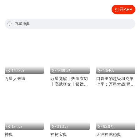
打开APP
万星神典
146.8万
1699.5万
1.64亿
万星人来疯
万星觉醒丨热血玄幻
口袋里的超级坦克第
丨高武爽文丨紫襟剧
七季：万星大战|冒险
社制作丨多人有声剧
故事|超能装甲兵团
13.5万
31.3万
65.8万
神典
神树宝典
天涯神贴秘典