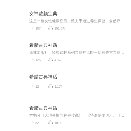
女神驻颜宝典
这是一档女性健康栏目。致力于通过养生保健、自然疗法等方面的探索，帮助有缘朋友实现自我健康，收获幸福美好的人生。内容范围：女性营养，健康管理，中医养生，自然疗法，美容养颜，抗衰知识等。
107
151.5万
希腊古典神话
译林出版社，经典译林系列希腊神话即一切有关古希腊人的神、英雄、自然和宇宙历史的神话故事。 希腊神话是原始氏族社会的精神产物，欧洲最早的文学形式。大约产生于公元前8世纪，它在古希腊原住民长期口头相传并借鉴了流传到希腊和其它各国的神话的基础上...
125
4162
希腊古典神话
12
1.1万
希腊古典神话
本书分《天地变换与种种传说》、《特洛伊传说》、《坦塔罗斯的后裔》、《奥德修斯》和《埃涅阿斯》五卷。以浪漫主义的故事形式反映古希腊人的宗教意识、世俗追求和社会生活风貌，再现了古希腊刀光剑影，杀声震天的战争场面。
52
1814