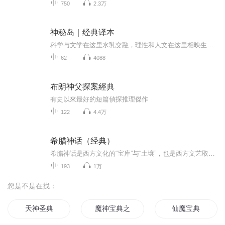
750
2.3万
神秘岛｜经典译本
科学与文学在这里水乳交融，理性和人文在这里相映生辉。中国青年出版社1957年初版，畅行六十余年。...
62
4088
布朗神父探案經典
有史以來最好的短篇偵探推理傑作
122
4.4万
希腊神话（经典）
希腊神话是西方文化的“宝库”与“土壤”，也是西方文艺取之不尽的艺术源泉。其中孕育的人本主义精神，始终洋溢着的昂扬、健康的现世气息，宏大放纵的想象与深刻展现的人性，使其具有经久不衰的魅力。目录上部 神祇和英雄 一、神祇 世界的起源和诸神的谱...
193
1万
您是不是在找：
天神圣典
魔神宝典之魔神同修
仙魔宝典