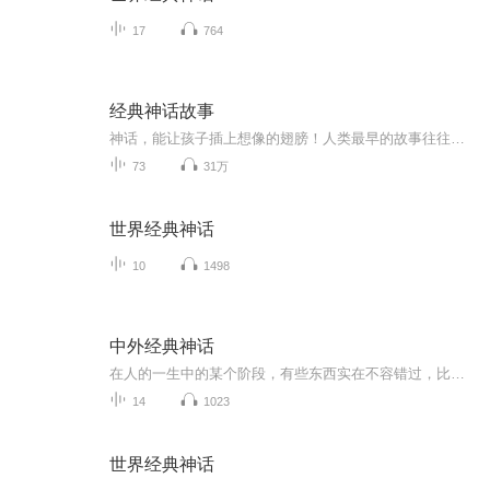
17
764
经典神话故事
神话，能让孩子插上想像的翅膀！人类最早的故事往往是从神话传说开始的。神话一般可分为三种类型：开辟神话、自然神话和英雄神话。几乎每一个民族都会有这一类的神话，甚至有些还有不少有趣的相似性。譬如说关于造人，这本书中的《女娲创造人类》、《世界...
73
31万
世界经典神话
10
1498
中外经典神话
在人的一生中的某个阶段，有些东西实在不容错过，比如童年的阅读。那是一种感动，在成长的回忆中留下难以磨灭的感动，这些经典神话中的每个形象都是住在花蕊中的精灵，在孩子的梦里翩翩起舞，趁世俗的纷扰还未侵染孩子们的心灵，把这些美妙动人的神话故事...
14
1023
世界经典神话