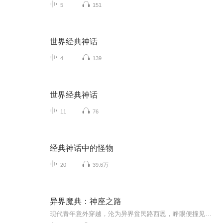
5
151
世界经典神话
4
139
世界经典神话
11
76
经典神话中的怪物
20
39.6万
异界魔典：神座之路
现代青年意外穿越，沦为异界贫民路西恩，睁眼便撞见女巫焚刑、神术显威，方知这是魔法与神权并存的危险世界。身为一无所有的穿越者，他既无骑士血脉可倚，亦无教会神术可学，唯有灵魂中藏着一座完整图书馆，携无尽知识而来。在教会压迫、黑帮欺凌、诡异怨...