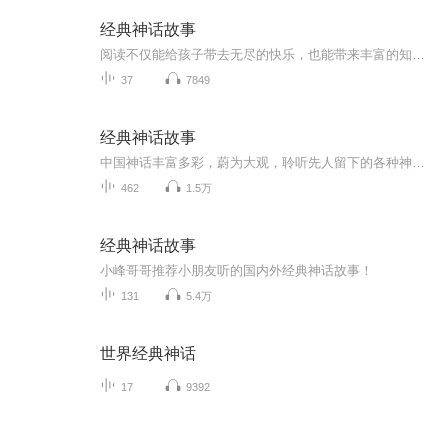
经典神话故事
阅读不仅能给孩子带去无尽的快乐，也能带来丰富的知识和成长的力量。“悦读故事馆” 精选了最适宜孩子阅读的精彩内容，旨在以孩子的全身心发展为出发点，为孩子的成长提供优质的养料。该丛书共包含10个篇目，其中，《经典神话故事》将带领小朋友穿越回远古洪荒时期，领略先人创造的神奇。 儿子从图书馆主动要求借回的书，同样边读边录，可能会有小朋友插嘴等意外发生，又无法及时编辑，难免粗糙，也无法保证规律地录制和上传，还望海涵！已经完本了哦~
37
7849
经典神话故事
中国神话丰富多彩，蔚为大观，聆听先人留下的各种神奇神话，神话故事是一个民族的密码，通过神话故事可以发现流淌于血液中的中华名族精神，了解古代的各种神话人物。丰富多彩。 神话故事充满神奇的幻想，神话故事的形象，大多具有超人的力量...
462
1.5万
经典神话故事
小峰哥哥推荐小朋友听的国内外经典神话故事！
131
5.4万
世界经典神话
17
9392