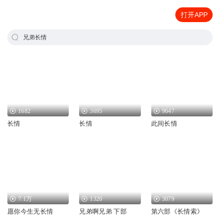
打开APP
兄弟长情
1682
3695
9647
长情
长情
此间长情
7.1万
1320
3079
愿你今生无长情
兄弟啊兄弟 下部
第六部《长情索》