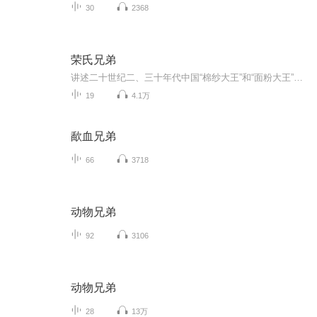
30
2368
荣氏兄弟
讲述二十世纪二、三十年代中国“棉纱大王”和“面粉大王”创业的艰难与曲折，了解中国近代杰出的实业家对发展民族工业的贡献。
19
4.1万
歃血兄弟
66
3718
动物兄弟
92
3106
动物兄弟
28
13万