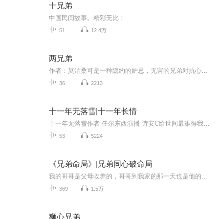
十兄弟
中国民间故事。精彩无比！
51
12.4万
两兄弟
作者：莫泊桑可是一种隐约的妒忌，无害的兄弟对抗心情在他们之间开始苏醒了。这是兄弟姐妹之间潜在的妒忌，在几乎不知不觉中它慢慢成长，一直到成熟，于是在婚期或者好运降到哪一位身上时就突然爆发了。他们无疑是相爱的，可是他们也互相窥伺。当让出生时...
36
2213
十一年无落雪|十一年长情
十一年无落雪作者 任尔东西演播 诗安C给世间最难得我一生狂热 陆嵘峥我一生无悔 入警校青梅竹马十一年长情 那是一堆未寄出去的信甚至连署名都没有陆嵘峥打开其中一封上面的娟秀字迹，赫然写着一句话陆嵘峥同志，今年我真的要放弃你了请大家点赞评论转发支持哦你们的点赞是我进步的动力
53
5224
《兄弟命局》|兄弟同心破命局
我的哥哥是父母收养的，哥哥到我家的那一天也是他的父母去世的那天。哥哥自小就跟其他小朋友不一样，带着特殊的体质。后来，父亲也去世了。哥哥很早就离家谋生，多年未见，直到我考上大学，去到哥哥所在城市的大学，再次见到哥哥，一系列的怪事开始在我身...
369
1.5万
狮心兄弟