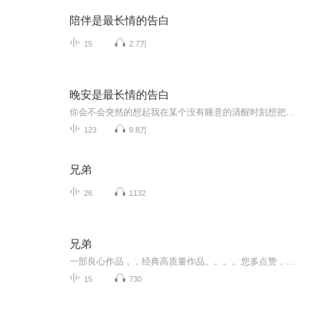
陪伴是最长情的告白
15
2.7万
晚安是最长情的告白
你会不会突然的想起我在某个没有睡意的清醒时刻想把身上所有的枷锁 全部挣脱只为自己做了选择晚安，愿长夜无梦 在所有夜晚安眠晚安，望路途遥远 都有人陪伴身边
123
9.8万
兄弟
26
1132
兄弟
一部良心作品，，经典高质量作品。。。。您多点赞，多转发，就是对作品的最大支持。。小说和情节跌宕起伏，紧扣事件发展脉搏。高度吸引听众的神经。。绝对震撼的经典。。。所有专辑完全免费。。。不要钱。。只要您动动手指转发，点赞就行。。。还等什么，，，赶快动手转发吧，小伙伴一起分享好的节目。。快上车。。。。 一部良心作品，，经典高质量作品。。。。您多点赞，多转发，就是对作品的最大支持。。小说和情节跌宕起伏，紧扣事件发展脉搏。高度吸引听众的神经。。绝对震撼的经典。。。所有专辑完全免费。。。不要钱。。只要您动动手指转发，点赞就行。。。还等什么，，，赶快动手转发吧，小伙伴一起分享好的节目。。快上车。。。。
15
730