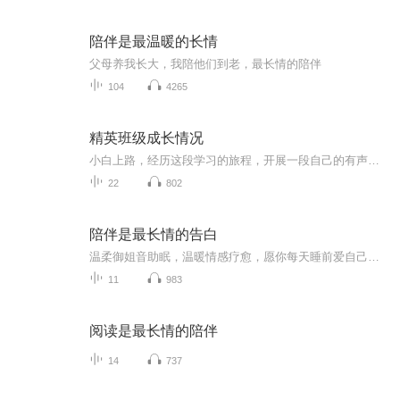
陪伴是最温暖的长情
父母养我长大，我陪他们到老，最长情的陪伴
104
4265
精英班级成长情况
小白上路，经历这段学习的旅程，开展一段自己的有声之路
22
802
陪伴是最长情的告白
温柔御姐音助眠，温暖情感疗愈，愿你每天睡前爱自己多一点，每晚都有香香的美梦
11
983
阅读是最长情的陪伴
14
737