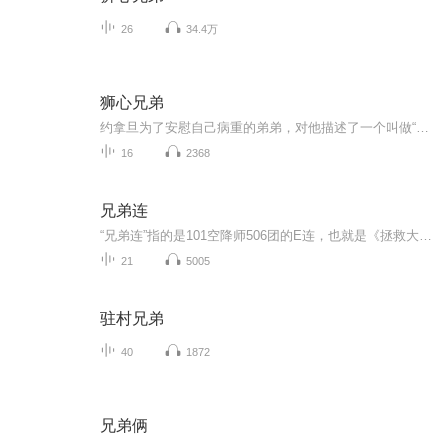
26
34.4万
狮心兄弟
约拿旦为了安慰自己病重的弟弟，对他描述了一个叫做“南极亚拉”的地方，在那里，所有死去的人都重新相聚在一起。后来，为了从大火中救出弟弟，约拿旦在火中丧生，可是弟弟卡尔（昵称斯科尔班）相信哥哥并不是真的离开了自己，而是到了“南极亚拉”，于是，有一天，他真的见到了哥哥，并且和他一起来到了樱桃谷。然而，这里的生活并不像表面那样平静和安乐，不久，兄弟俩就又一次不得不面对战争和死亡的考验 主人公是一位胆小的小男孩斯科尔班，但是在危险时刻他克服了自己的恐惧，勇敢地与邪恶进行斗争，并取得胜利。狮心兄弟，哥哥约拿旦狮心和弟弟斯科尔班，在危险时刻克服内心的恐惧，勇敢地与邪恶进行斗争，终于把南级亚拉从暴君滕格尔、恶魔卡特拉手里解放出来。林格伦——瑞典的民族英雄 林格伦，94岁高龄的童话外婆。她在1945年步入儿童文坛就标志着世纪儿童——皮皮，已经诞生。 1958年，林格伦获“安徒生金质奖章”。 她的作品已出版90多种版本，发行量达到1亿3千万册。把她的书摞起来有175个埃菲尔铁塔那么高，把它们排成行可以绕地球三周。 她成功地用自己的作品，为全世界的孩子留下了一个又一个永远不会长大的童年伙伴。
16
2368
兄弟连
“兄弟连”指的是101空降师506团的E连，也就是《拯救大兵瑞恩》中的瑞恩所属部队，是1942年美军最优秀的作战精英。1944年4月，美国把E连所属部队的6700名伞兵全部送往前线，由于飞机受到袭击，几乎所有伞兵都没能在预定地点着陆。E连一边寻找队伍，一边开...
21
5005
驻村兄弟
40
1872
兄弟俩