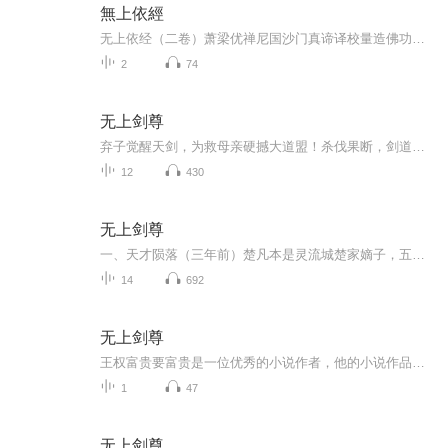
無上依經
无上依经（二卷）萧梁优禅尼国沙门真谛译校量造佛功德品第一，佛住竹林，与比丘菩萨优婆塞优婆夷诸大众俱。阿难问造佛功德？佛广为校量显胜。 如来界品第二，明如来界性不可思议，烦恼所隐，名众生界，修菩提道，说名菩萨，出离烦恼过一切苦，洗除垢秽究竟...
2
74
无上剑尊
弃子觉醒天剑，为救母亲硬撼大道盟！杀伐果断，剑道争锋，全程高燃不停歇！
12
430
无上剑尊
一、天才陨落（三年前）楚凡本是灵流城楚家嫡子，五岁习剑、八岁入境，十二岁成云灵剑宗记名弟子，与韩家天才韩天荷订婚，是全城公认第一天才。遭楚家内部与韩家联手阴谋陷害，修为尽废、丹田破碎，被家族对外宣布 “战死”，沦为弃子。母亲袁颖为护他被道...
14
692
无上剑尊
王权富贵要富贵是一位优秀的小说作者，他的小说作品非常受读者喜爱，包括：《无上剑尊》，《太古剑神》，等好看的小说作品， 王权富贵要富贵所写的小说题材独具匠心，如行云流水，徜徉恣肆，处处真知灼见，字字珠玑。 ...
1
47
无上剑尊