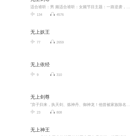
适合谁听：男 频适合谁听：女频节目主题：一路逆袭，一举成神美女 实力 人生赢家
134
4576
无上妖王
77
2659
无上依经
9
310
无上剑尊
“弃子归来，执天剑、炼神丹、御神龙！他曾被家族除名、被未婚妻羞辱、被天下视为蝼蚁——如今，他要以灵武之躯，斩真武、破道盟、逆天命！从陨幽谷底到八宝玲珑塔，从血煞盟追杀到仙宫考核，这一剑，不只为复仇，更为——‘我要这天，再遮不住我眼！’”
23
808
无上神王