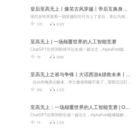
皇后至高无上丨爆笑古风穿越丨帝后互换身份丨
现代女性华英希一朝穿越到古代当上了皇后，本以为就这样安安稳稳的度过余生了，却突然有一天又和皇帝互换了身体。这下可好，威严霸气的皇帝身体里住着一位小公主，而母仪天下的皇后身体里藏着心机深沉的一国之君，他们与大臣及后宫嫔妃之间将会产生怎样鸡...
170
9.5万
至高无上 | 一场颠覆世界的人工智能竞赛
ChatGPT仅用30秒就可以生成一篇论文，AlphaFold能够破解生命密码，DeepSeek（深度求索）开源模型打破了技术垄断——人工智能正以前所未有的颠覆性力量重塑人类文明。本书以OpenAI与DeepMind两大人工智能巨头的竞争为主线，真实还原了这场改变世界的人工智...
78
2560
至高无上之谁与争锋丨大话西游&拯救未来丨异世穿越
自从昨晚再次醒来，李兰雅便再睡不着了，昏昏沉沉盯着床头的闹钟，看着时间一分一秒地过去。回想着梦里的情景，她搞不清楚昨晚做梦的时候，时间都去哪了，梦里三藏的感受她全都能体会，而自己身处梦境时，又仿佛是个局外人。直到闹钟叮叮当当地响起，她...
256
2.2万
至高无上：一场颠覆世界的人工智能竞赛 | OpenAI与DeepMind的AI霸主之争 |《金融时报》、施罗德2024年度商业图书奖
ChatGPT仅用30秒生成一篇论文，AlphaFold能够破解生命密码，DeepSeek开源模型打破了技术垄断——人工智能正以前所未有的颠覆性力量重塑着人类文明。本书以OpenAI与DeepMind两大 AI 巨头的竞争为主线，真实还原了这场改变世界的AI技术革命的来龙去脉，揭示...
74
2.9万