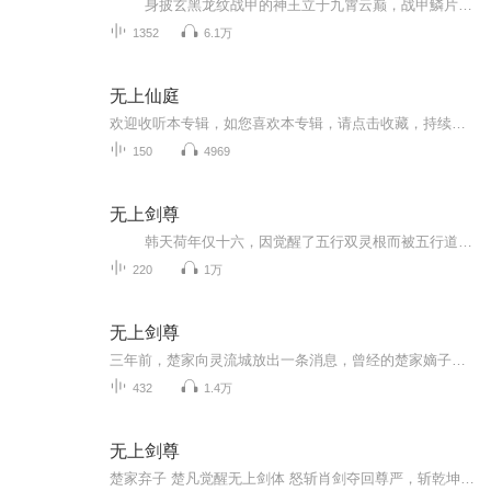
身披玄黑龙纹战甲的神王立于九霄云巅，战甲鱗片泛着冷冽金属光泽，披风在混沌气流中猎猎翻飞，右手紧攥鑲嵌七彩神晶的战戟，戟尖萦绕紫金色雷霆，似能撕裂天地。背景融入破碎的上古神纹云层与悬浮的浮空神山，远处星云流转间隐约可见坍塌的神...
1352
6.1万
无上仙庭
欢迎收听本专辑，如您喜欢本专辑，请点击收藏，持续追更～
150
4969
无上剑尊
韩天荷年仅十六，因觉醒了五行双灵根而被五行道盟守卫道盟圣女，一时间震惊整个灵流城。 五行道盟作为永宁帝国三大宗门之首，是要比同为三大宗门的云灵剑宗和七星阁强的太多，韩家，这一次可谓是一人得道鸡犬升天。 而与韩天荷同婚的肖...
220
1万
无上剑尊
三年前，楚家向灵流城放出一条消息，曾经的楚家嫡子，灵流城的第一天才楚凡，战死……一个少年对着城门口的守卫出示了自己的身份证明，看着少年背后的一把黑色长剑，守卫只是叮嘱了一声不要闹事便将少年放进成。守卫突然想起少年证件上的名字，忙问问旁边...
432
1.4万
无上剑尊
楚家弃子 楚凡觉醒无上剑体 怒斩肖剑夺回尊严，斩乾坤登临巅峰