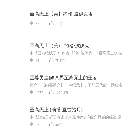
至高无上【美】约翰·波伊克著
46
7.4万
至高无上（美） 约翰·波伊克
本书国内绝版了！ 作者: 约翰·波伊克 《至高无上:来自最伟大证券交易者的经验》记述了历史上5位著名证券交易者的成长历程，颇有可读性和启发性。这些在20世纪跨上华尔街巅峰的投资者，以其卓越的表现，向读者展示了那些历久弥新、永恒的投资策略。沧海横流，方显英雄本色!证券市场百年沉浮，英才辈出！从铿锵的历史中，寻找经典；从凝血的经典中，检索未来的通途!“华安基金·世界资本经典译丛”立意在纷繁的往昔中，披沙拾金，以最鲜活的语言，再现真实的历史场景，从而使读者沉浸其中，体悟市场的风云变幻、血雨腥风。“兵者，诡道也。”市场亦然。“上兵伐谋。”无疑，本套丛书有助于读者拨开过往的云烟，从中发现惠助当下的智慧与谋略。 国内已经很难买到了
66
75.6万
至尊灵皇|修真界至高无上的王者
简介：【内容简介】一本纪元书，了却三代怨，我名洛天，我命由我不由天【作者简介】背着书包上学去【主播介绍】胤祥，原名李祥热爱演播艺术，情感表达细腻，纷呈的故事，多彩的人生，美妙的声音！胤祥在这里与您共享声音的盛宴。钟星岚：女，全职有声演播...
1977
1219.3万
至高无上 (演播:亘古皓月)
本书总结分析了有史以来最伟大的5位交易者的经验,尽取精华,融为一炉,是投资理念与方法的综合总结
15
90万