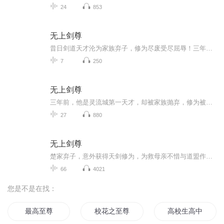
24
853
无上剑尊
昔日剑道天才沦为家族弃子，修为尽废受尽屈辱！三年后，他携神秘天剑强势归来，一剑斩断圣女婚约，当众休妻震慑全城！身怀上古神兵，觉醒逆天剑体，炼丹、御龙无所不能。且看少年楚凡如何横扫血煞盟，踏破五行道盟，以无上剑道，问鼎苍穹之巅！
7
250
无上剑尊
三年前，他是灵流城第一天才，却被家族抛弃，修为被废，沦为宗门最底层的记名弟子。三年后，他携上古天剑归来，一剑斩断圣女婚约，当众休妻，与三大宗门之首的道盟势不两立！为救被囚禁的母亲，他立下三年之约——入仙宫、夺三甲，成为剑宗执剑人！可当他...
27
880
无上剑尊
楚家弃子，意外获得天剑修为，为救母亲不惜与道盟作对，天剑在手，天下我有，我名楚凡，行事不凡！
66
4021
您是不是在找：
最高至尊
校花之至尊高手
高校生高中生活