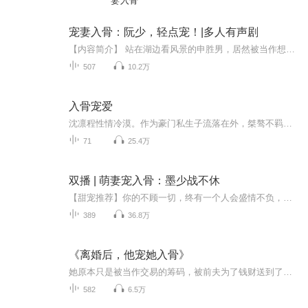
妻入骨
宠妻入骨：阮少，轻点宠！|多人有声剧
【内容简介】 站在湖边看风景的申胜男，居然被当作想要自杀？被一把搂住，却意外落水。什么嘛，大叔你是不是像老牛吃嫩草?【作者/主播简介】作者：落非叶主播：奇妙潘朵拉【购买须知】1、本作品为付费有声书，前70为免费试听，购买成功后，即可收听，可下...
507
10.2万
入骨宠爱
沈凛程性情冷漠。作为豪门私生子流落在外，桀骜不羁，占有欲强。谁都怕惧他，也没人敢惹他他厌恶一切，对世界不抱希望。直到有一天，沈凛程遇见了林窈。*林窈从小娇养，生的漂亮精致，没有坏心肠，把沈凛程当朋友。直到林家家境一落千丈，她无处可去。雨夜，矜贵的男人下了车，撑着一柄黑伞，强势轻吻她的耳垂，低声呢喃：“跟我回家。”这时候林窈才惊觉，她把他当朋友，他却没有。对沈凛程而言，她是爱人。是底线。是他的夜莺玫瑰。是他放在掌心的宠爱，再也无法脱身的陷阱。
71
25.4万
双播 | 萌妻宠入骨：墨少战不休
【甜宠推荐】你的不顾一切，终有一个人会盛情不负，甘之如饴......【内容简介】相恋六年的男友与最好的闺蜜纠缠不清，远道而来的收获只有背叛，明明只想努力地在这陌生的城市待下去，却不料她的身影早已被另一个人刻在心里。分明每次见面都狼狈不堪，可是墨臻和就是对那个猫咪一样的女子起了不一样的兴趣。他就像是一个盯准猎物的猎手，迅速出手，一击即中。【主播简介】主播：和宝儿。声线百变的小姐姐，楚楚可怜和盛气凌人转换自如，不要太心动哦！不珂。柔情的少年霸总音，总有一句话会牢牢抓住你的心！【制...
389
36.8万
《离婚后，他宠她入骨》
她原本只是被当作交易的筹码，被前夫为了钱财送到了财阀大佬面前，成为新婚妻子。然而在一次难堪的场合中，男主意外地将她带离了现场。就这样，离婚之后的她又成了男主的新婚妻子。男主在背后默默宠溺她，爱她爱得深沉，还帮她惩治渣男、教训绿茶。她过得...
582
6.5万