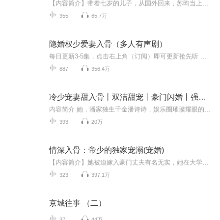
【内容简介】带着七岁的儿子，从国外回来，苏昀当上了秦子琛的私人助理，刚开始苏昀不懂私人两个字，到底是意味着多私，后来她知道了，起步价，得听他的，严重点，还得搭上一辈子。自从有了个私人助理，秦子琛觉得日子有趣多了。【主播简介】周周姑牙【购买须知】1、本作品为付费有声书，前25集为免费试听，每天更新1集，购买成功后，即可收听，可下载重复收听。2、您有任何问题，可按以下步骤咨询：第一步：在喜马拉雅APP【账号】-【帮助与反馈】中咨询在线客服...
355
65.7万
隐婚权少爱妻入骨（多人有声剧）
每日更新3-5集，点击右上角（订阅）即可更新抢先听 【内容简介】她是帝都陆家的千金。十八岁之前，她是落魄的弃女，无权无势，只能低调做人。十八岁之后，她是陆家二小姐，美得惊心动魄，行事张扬放肆。她是陆家人眼中恶毒无情狠辣的巫婆，可在他眼中，她...
887
356.4万
冷少宠妻甜入骨丨双洁甜宠丨豪门闪婚丨强强联合
内容简介 她，潘家独生千金潘诗诗，娱乐圈璀璨耀眼的明星，集千万粉爱于一身；他，豪门冷氏贵族低调干炼的少爷冷慕寒；一场家族精心策划的联姻，将他们绑在一起，原以为本是各取所需，可是当意外发现自己的身世之后，一连串的谜团接踵而至，她能否在他的...
393
20万
情深入骨：帝少的独家宠溺(宠婚)
【内容简介】她被迫嫁入豪门丈夫有名无实，她在大学毕业典礼上醉酒和陌生男人相识。再度归来，却发现那一夜的男人竟然是自己丈夫的哥哥！他是庞大唐家的私生子，再度归来究竟是拿回属于自己的一切还是带着一颗复仇的心。【作者简介】初瑟：言情作者，喜欢...
323
397.1万
京城往事 （二）
37
44万