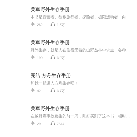
美军野外生存手册
本书是露营者、徒步旅行者、探险者、极限运动者、向导以及其他需要熟悉野外活动的人士的必备手册，也是日常生活中每个人都能用得上的生存支持手册。系统讲述了野外生存的基本知识和技能，从装备选择、体能训练、心理训练、饮食营养、工具制造、寻找水和食...
262
1.3万
美军野外生存手册
野外生存，就是人在住宿无着的山野丛林中求生，各种突如其来的危险具有难以预测和不可逆转性，种种情况都需要及时处理，否则后果不堪设想。置身荒野，每一个人都应该掌握一定的野外生存技能。
190
3.9万
完结 方舟生存手册
和我一起进入方舟生存吧！
42
3.7万
美军野外生存手册
在越野赛事故发生的前一周，刚好买到了这本书，顿时增强了读下去的欲望，也增加了读下去的必要性。虽然在现代社会一般不会用到，但真的到了某一天，也许积累的知识可以挽留鲜活的生命。
29
7544