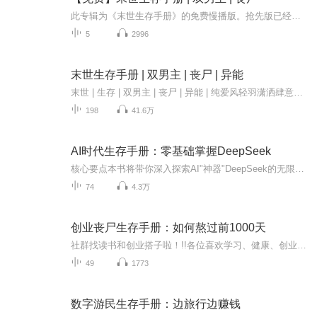
此专辑为《末世生存手册》的免费慢播版。抢先版已经全文完结，点此抢先听全文版。末世 | 双男主 | 丧尸 | 异能 | 生存危机风轻羽潇洒肆意的小半辈子，虽然他无才无德无胸无脑，也自诩好歹是位俊俏多金的富二代，做梦都没想到一夜之间就落魄到被异变怪物满...
5
2996
末世生存手册 | 双男主 | 丧尸 | 异能
末世 | 生存 | 双男主 | 丧尸 | 异能 | 纯爱风轻羽潇洒肆意的小半辈子，虽然他无才无德无胸无脑，也自诩好歹是位俊俏多金的富二代，做梦都没想到一夜之间就落魄到被异变怪物满街追杀的地步！！夭寿啦，这个救他的小哥长的真不赖，这胸肌、这大腿、这颜...
198
41.6万
AI时代生存手册：零基础掌握DeepSeek
核心要点本书将带你深入探索AI"神器"DeepSeek的无限潜能，从零开始掌握AI的核心应用。通过系统学习，你将能够轻松上手DeepSeek，大幅提升工作效率，让它成为你的职场超级助手，激发创作灵感，打造爆款内容和个人品牌，并解决各种专业难题。无论你是职场精...
74
4.3万
创业丧尸生存手册：如何熬过前1000天
社群找读书和创业搭子啦！!!各位喜欢学习、健康、创业的伙伴：大家好！我组建了一个读书创业杜群，如果你喜欢读书或者想拥有一个事业机会的话，可以加微f08041119，我邀请你进读书群。为什么要做读书会？1.一个人读书，很多人很难坚持下去，但一群人，能相...
49
1773
数字游民生存手册：边旅行边赚钱