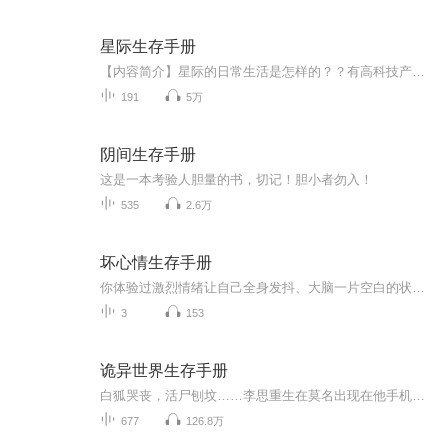
星际生存手册
【内容简介】星际的日常生活是怎样的？？有高科技产品，酷炫的机甲，全息的网络世界！！！在学校吃饭睡觉虐渣渣，毕业后睡觉勾搭男神打坏人！！！在家里有霸气侧漏的帅气爸爸和长相俊美的弟弟，在外面走在街道上都会碰瓷到一美男子！！！嬴溪只想告诉你：...
191
5万
阴间生存手册
这是一本考验人胆量的书，切记！胆小者勿入！
535
2.6万
坏心情生存手册
你体验过激烈情绪让自己全身发抖、大脑一片空白的状态吗？强烈的情绪很容易引发不同程度的失控，导致当事人无法做出理性、恰当的反应。这就是本书要解决的中心问题﹣-"情绪崩溃"现象。
3
153
诡异世界生存手册
白狐哭丧，活尸刨坟……李思重生在莫名出现在他手机中的诡异游戏中，成为了他所操控的角色……在这个世界，鬼吃人，妖也吃人，他该如何活下去？
677
126.8万