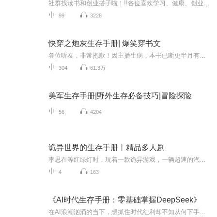
社群找读书和创业搭子啦！!!各位喜欢学习、健康、创业的伙伴：大家好！我组建了一个读书创业杜群，如果你喜欢读书或者想拥有一个事业机会的话，可以加微mx04188，我邀请你进读书群。为什么要做读书会？1.一个人读书，很多人很难坚持下去，但一群人，能相互...
99
3228
快穿之炮灰生存手册| 爆笑穿书文
各位听友，非常抱歉！因主播生病，本书已断更半月有余，预计国庆之后恢复更新！【强烈推荐】超级爆笑的穿书文，女主居然穿进自己的小说里当炮灰？还要防火防盗防男二！【内容简介】贺以念是一个18线扑街作者，专写套路文，什么《冷酷王爷下堂妃》、《摄政...
304
61.3万
美军生存手册|野外生存必备技巧|冒险探险
56
4204
诡异世界的生存手册丨精品多人剧
李思在等红绿灯时，玩着一款诡异游戏，一辆超速的汽车辗压了他。死亡后，他发现他竟然重生到了这个诡异游戏世界中。现实世界没有诡异，但是在这个游戏世界中，诡异却是真实存在的。又名《重生在诡异游戏世界》
4
163
《AI时代生存手册：零基础掌握DeepSeek》
在AI浪潮汹涌的当下，想抓住时代红利却不知从何下手？别怕，《AI时代生存手册：零基础掌握DeepSeek》专辑为你排忧解难。秋叶团队诚意之作，无需复杂知识储备，带你轻松入门DeepSeek 。主播甜希将以通俗易懂的方式，助你快速掌握AI技能，解锁开挂人生，成为...