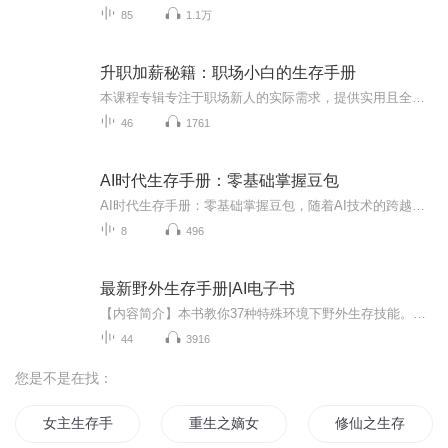
85
1.1万
升职加薪秘籍：职场小白的生存手册
本课程专辑专注于职场新人的实际需求，提供实用且全面的职场生存法则，帮助学员快速适应职场环境，实现个人成长和晋升。通过丰富的案例解析和简单易学的教学方式，让学员轻松掌握职场中的关键技能和策略。关注“晶途职场训练营”公众号，更多职场知识分享。
46
1761
AI时代生存手册：零基础掌握豆包
AI时代生存手册：零基础掌握豆包，随着AI技术的跨越式发展，AIGC作为⼀种全新的内容形式和内容⽣产⽅式，正在深刻改变⼈们的⽣活。作为抖⾳集团推出的国⺠级智能助⼿，“⾖包”凭借其极低的操作⻔槛、强⼤的多模态处理能⼒和丰富的⽣态应⽤，成为⽆数⽤⼾...
8
496
最新野外生存手册|AI电子书
【内容简介】本书教你37种特殊环境下野外生存技能。概括地讲，是在远离住所的野外吃、住和活动，同时还要会自救。野外生存，即人在住宿无着的山野丛林中求生。作为一种有益身心并有利于培养团队精神的活动，野外生存能让我们在亲近大自然的同时，探索未知...
44
3916
您是不是在找：
女主生存手册
重生之嫡女生存手册
修仙之生存手册