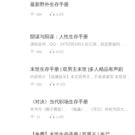
最新野外生存手册
564
4.3万
阴谋与阳谋：人性生存手册
课程咨询，QQ：1475336100人在江湖，就是要做到：阳谋立身，阴谋护航，正道持心，——这才是真的人间清醒！要做到阳谋立身，需要有积极进取的精神和不断提升自己的动力；要做到阴谋护航，需要有足够的警觉性和应对能力，保护自己和他人不受到负面影响；要...
550
6.5万
末世生存手册 | 双男主末世 |多人精品有声剧
内容简介 【温馨提示】本文双男主，不喜请避雷 末世异能背景，此文有多属性美男，有枪有炮有CP，有爱有痛有狗血....... 首更20集，每天17:30更新，评论、转发、投月票，不定时爆更哦！会员畅听，订阅追更不迷路！
633
47.6万
《对决》当代职场生存手册
本书与《圈子圈套》、《输赢》、《浮沉》并称为四大职场商战小说。 《对决》以宏大的商品经济时代为背景，展示了商业社会中职场、商场竞争的残酷、冷血以及表面成功和背后不为人知的辛酸，其成败得失的描写无不闪烁着理性思辩的光芒。 主人公在自主创业失败后，历经彷徨、失落甚至绝望，终于在一家不错的公司找到一个普通职位，并凭借自身的能力与不懈努力终于做到公司高管层。 作者简介： 许韬，70年代生人，毕业于武汉大学，后就读于北大国际MBA（BiMBA），并获美国Fordham University工商管理硕士学位，曾在国家某部委工作，并在多家高科技外企、民企担任过总经理等高管职位。著有教育励志作品《永生的信物》，该书被翻译成日、韩等国文字出版。
11
1.4万
【免费】末世生存手册 | 双男主 | 丧尸