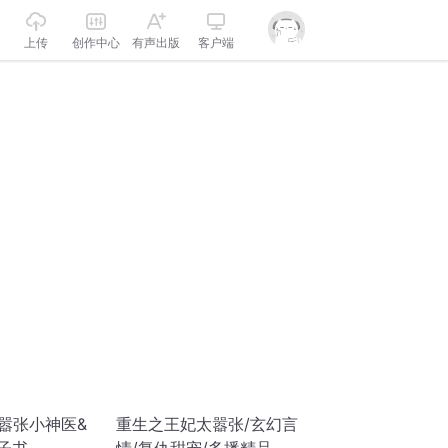
上传
创作中心
有声出版
客户端
嚣张小神医&
重生之王妃太嚣张/玄幻言