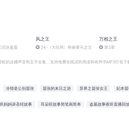
风之王
万相之王
们泪水盈盈
24-（大结局）终曲赛马之父
第3章
授权的连播声音和文字全集，支持免费在线试听阅读和有声书MP3打包下
冷情老公别嚣张
嚣张的末日之游
异界之嚣张女王
妃本嚣
嚣张
皇后太嚣张
我异嚣张
我很嚣张
倾世嚣张
老公别
 听妈妈讲圣经故事
耳朵听故事简笔画简单
盗墓故事夜听直播回
一等王后女人你别太嚣张
学姐讲鬼故事
韩国躲雨故事在线听
儿童听连续绘本故事
番茄