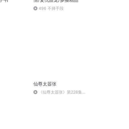
电子书
情/复仇甜宠/多播精品
496 不择手段
仙尊太嚣张
《仙尊太嚣张》第228集
（完）