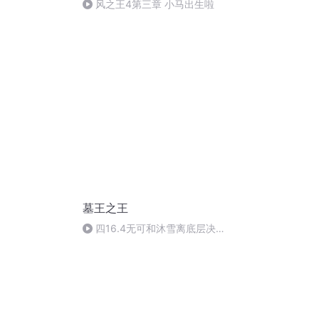
风之王4第三章 小马出生啦
墓王之王
四16.4无可和沐雪离底层决
定赴死镇守最底层