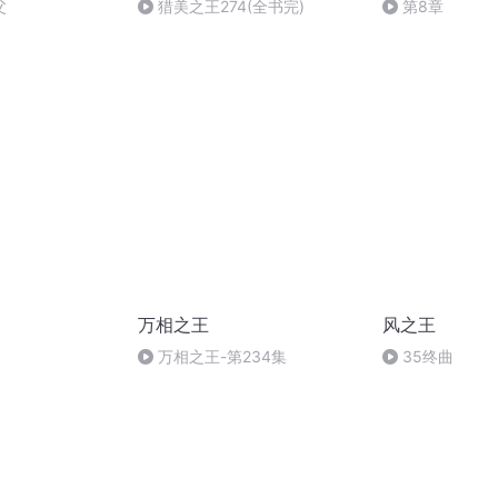
父
猎美之王274(全书完)
第8章
万相之王
风之王
）
万相之王-第234集
35终曲