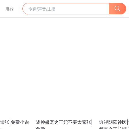
电台
嚣张|免费小说
战神盛宠之王妃不要太嚣张|
透视阴阳神医|