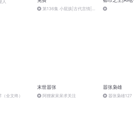
免费
都市之王|AI
秘人
第136集 小屁孩|古代言情|女
强女权|新书上架，求订阅和评
论哦！
末世嚣张
嚣张枭雄
节（全文终）
阿狸家呆呆求关注
嚣张枭雄127