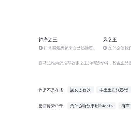
神序之王
风之王
日常突然想起来自己还活着，
是什么使我
这个也跟一下。
喜马拉雅为您推荐嚣张之王的精选专辑，包含正品
魔女太嚣张
本王王后很嚣张
您是不是在找：
异界重生之嚣张世子妃
女相
为什么听故事用listento
有声
最新搜索推荐：
我在开皇很嚣张
嚣张的我
畸形小猪故事在线听
听缓缓