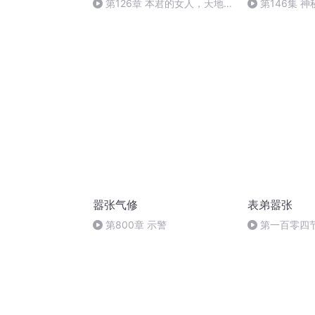
第126章 本君的女人，天地尚
第146集 神
且不跪！(1)
嚣张气修
表弟嚣张
第800章 示警
第一百零四