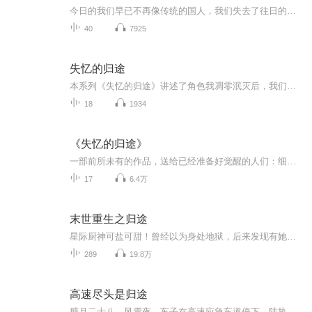
今日的我们早已不再像传统的国人，我们失去了往日的儒雅，和那颗抱朴归真的心。我们只是凭想象说：国人应该“那样”，却不能用语言描述“那样”是什么，脑海中只有模糊一片。我们在物欲横流的当下，在追逐功利的时日，忘记了我们当初的模样，甚至它只是一...
40
7925
失忆的归途
本系列《失忆的归途》讲述了角色我凋零泯灭后，我们进入中间层，步入大循环或小循环的那段做神鬼的日子和这一反思与成长的过程。作者将尝试透过不同维度与面向的视角，领着读者们穿越这个多次元的生命历程，观察台前幕后的运作机理，带来心灵的启迪，去了...
18
1934
《失忆的归途》
一部前所未有的作品，送给已经准备好觉醒的人们：细雨重量级著作《失忆的归途 · 隔阴不迷》是一本较全面的从多面向系统揭露隔阴之迷的著作。它化解了许多由一知半解造成的偏见与迷信，是生死四书系列中最重要的一本，与每个人都息息相关。【细雨社】网站...
17
6.4万
末世重生之归途
星际厨神可盐可甜！曾经以为身处地狱，后来发现有她的地方就是天堂……末世到来，夏初错估人心。能核被毁，身体残疾。所有人都死踩她，唯有陆聿修宠她上天……另：开始的几章有配乐，配乐加的也不是特别好，所以效果不太好，大家坚持一下，后边就没有配乐了
289
19.8万
高速尽头是归途
腊月二十八，风雪夜。车子在高速应急车道停下。陆执手指敲着方向盘：顾清，你带暖暖下车。我愣住：什么？后座的苏婉柔声开口：阿执，算了，挤一挤也能坐。她女儿薇薇立刻哭起来：我不要！我不要和那个脏小孩一起坐！她刚才咳嗽了！陆执转身，眼神是我从没...