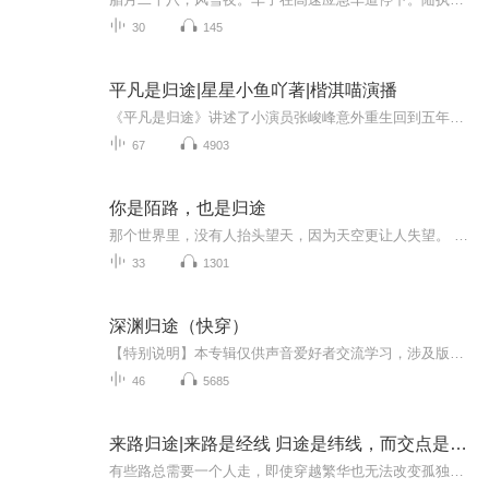
30
145
平凡是归途|星星小鱼吖著|楷淇喵演播
《平凡是归途》讲述了小演员张峻峰意外重生回到五年前，带着前世被经纪人赵彤压榨、遭同行李敏陷害的惨痛记忆，决心改写命运的故事。 重生后的张峻峰，不再执着于虚无缥缈的明星梦，而是选择在平凡生活中寻找真实的自我与正义。他凭借前世记忆，巧妙化解与...
67
4903
你是陌路，也是归途
那个世界里，没有人抬头望天，因为天空更让人失望。 外面的世界里，商人还在耍嘴皮子，乞丐还在讨好路人，小孩儿还在满大街追赶，日薄西山的老人还在呆滞的看着日落。 世界不慌不忙的运作着，晨钟没有刻意等待谁，年华也没有怜悯谁，一切都在悄然的改变。 ...
33
1301
深渊归途（快穿）
【特别说明】本专辑仅供声音爱好者交流学习，涉及版权问题，请联系处理，播主上班族，争取每天最少一更陆凝睁开眼，看到了一座诡异的山庄，和她一起的还有同样感到莫名其妙的人们。故事由此开始。 复活并不是轻易能够祈求到的奇迹，在山庄的第八个清晨到来的时候，陆凝知道自己还要继续下去，也必然会继续下去…… 这是一群亡者试图自深渊归来的旅途记录。 微恐怖元素，无限流，不强化。 主角陆凝，有时也会切换别人的视角，但是主角是陆凝（强调） 女主无c...
46
5685
来路归途|来路是经线 归途是纬线，而交点是心的痕迹！
有些路总需要一个人走，即使穿越繁华也无法改变孤独。有些风景从不在大河山川，只在方寸之间波澜起伏。有些人总是上下求索，即使伤痕累累也无法放下执着。有些文字从来不是华丽的辞藻，只是苦难和喜悦的自然流淌。但有些生命总是如此温暖，高举生命的火炬...