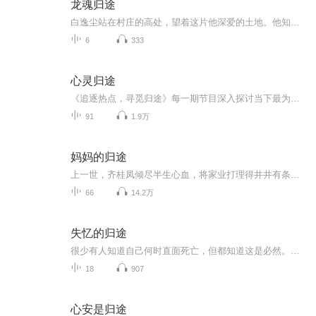
龙魂归途
白逸尘站在村庄的高处，望着这片他深爱的土地。他知道，他的旅程并未结束，轮回之镜的力量还需要他去守护。但他已经不再孤单，因为他有云逸这样的伙伴，还有无数支持他的村民。
6
333
心灵归途
《追逐热点，寻觅归途》每一期节目深入探讨当下最为关注的热点话题，从科技发展、社会现象到个人成长，我们不仅探讨这些问题背后的深层原因，更致力于提出实际可行的解决方案。节目不仅探讨社会与个人的挑战，更引导听众在思考中寻找心灵的宁静与方向。 在...
91
1.9万
妈妈的归途
上一世，齐桂凤倾尽半生心血，将家业打理得井井有条，最终却心甘情愿地将这一切分给了三个儿子。而她唯一的闺女，却被她懵懂无知地推入了一个火坑，只为换取自己和老伴的颐养天年。然而，命运似乎并未因此对齐桂凤温柔以待，晚年生活并未如她所愿那般安逸...
66
14.2万
失忆的归途
很少有人知道自己何时直面死亡，但都知道这是必然。我们为可能用到的知识付出大把的时间，但对一定要面临的生死却闭口不谈。人生从出生那天开始就可以计算出离高考还差几天、离退休还有几年，但却不知道自己何时会离开这舞台，然后去面对自己人生的反思。...
18
907
心安是归途