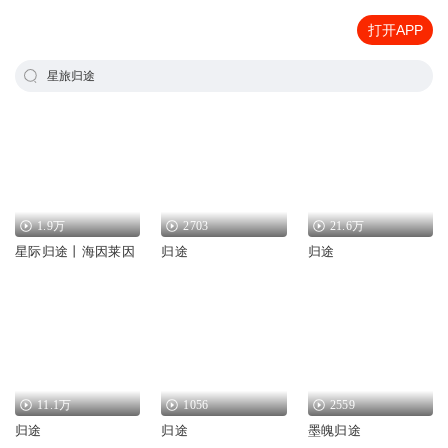
打开APP
星旅归途
1.9万
2703
21.6万
星际归途丨海因莱因
归途
归途
11.1万
1056
2559
归途
归途
墨魄归途