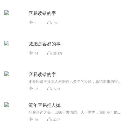
容易读错的字
5
739
减肥是容易的事
44
38.9万
容易读错的字
本专辑是主播本人根据自己多年的经验，总结出来的容易读错的字，尤其是前两集，都是日常生活中使用频率较高的词语，如果不改正过来，会影响你的普通话成绩，也会影响你朗读朗诵的效果。
22
7733
流年容易把人抛
品鉴诗词之美，回味千古情愁。大千世界，我们不可能永远做懵懂无知、未谙世事的青涩少年，岁月必然会让我们经历很多冲动和很多激情。感情的更替并非一定就会减退爱情的纯质，生命的积淀会令我们有更深更多的领悟。本书作者赵冬，吉林市人，作家协会会员，...
46
3297