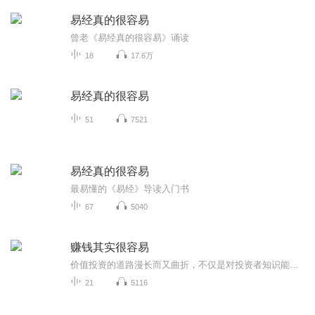
易经真的很容易
曾老《易经真的很容易》诵读
18
17.6万
易经真的很容易
51
7521
易经真的很容易
最易懂的《易经》导读入门书
67
5040
赚钱其实很容易
价值投资的道路漫长而又曲折，不仅是对投资者知识能力的考察，更是对其心志的考验，解密股票盈利的根本性原因和规律，帮助广大散户避开亏损，享受优秀公司成长价值，踏上财务自由之路，望与广大价投者交流共勉！
21
5116