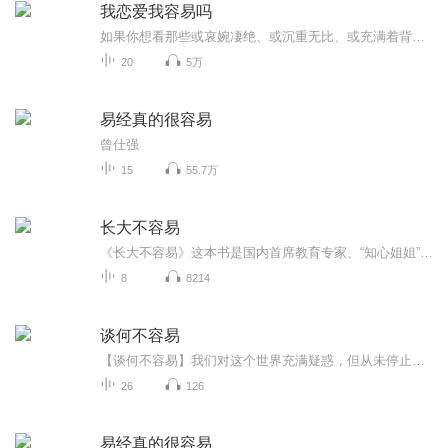
我恋爱我容易吗
如果你想看那些或哀婉凄绝、或沉重无比、或充满着背叛悲观沮丧绝望等人性阴暗面的小说，那就不要看这本了，现实本已有这么多无奈，大家何必还在书中给自己找虐待，开开心心的多好。这本书如果带给你轻松的心情、乐观的态度、开怀的大笑，那我就很满意了…...
20
5万
易经真的很容易
曾仕强
15
55.7万
长大不容易
《长大不容易》这本书是国内首席教育专家、“知心姐姐”卢勤30年来两代人的家庭教育思想精髓，书中以数百个生动、鲜活的家教实例，让人深刻体味到“成长有规律，长大不容易”，是家长与孩子可以共同阅读一生的教育书、亲情书。本书由主播李旭倾情献声。
8
8214
谈何不容易
【谈何不容易】我们对这个世界充满疑惑，但从未停止寻找答案。
26
126
易经真的很容易