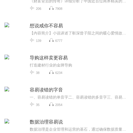
《财富背后的传奇》详细分析了中国近百位商界精英的成功经历，根据他们的经验总结出几堂课，为读者提供了一份如何获得财富的完整答案。在这个世界上，人人都向往财富，但是人人都清楚要获得财富并不是一件容易的事。作为拥有大量财富的商界精英，他们是如...
206
7908
想说戒你不容易
【内容简介】小说讲述了靳深曾子陌之间的暖心爱情故事。备受追捧的大明星靳深结婚了，身边从没有过女人的他居然要结婚了，这立马成为了焦点话题。新娘是谁？他们又是怎么走到一起的呢？【作者/主播简介】作者：莫雨落，喜马签约作家。主播：逐花影暗【购买...
139
6777
导购这样卖更容易
打造建材行业的金牌导购
38
6234
容易读错的字音
一、容易读错的单音字二、容易读错的多音字三、容易读错的地名四、容易读错的姓氏五、60个词自测普通话水平（来自人民日报）
35
2054
数据治理容易说
数据治理是企业管理和运营的基石，通过确保数据质量、安全与合规性，有效提升决策水平、降低风险并驱动数据价值释放，支撑企业战略目标的实现。