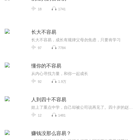
18
1741
长大不容易
长大不容易，成长有规律父母勿焦虑，只要肯学习
97
7784
懂你的不容易
从内心寻找力量，和你一起成长
92
1.9万
人到四十不容易
娃上了重点中学，自己却被公司说再见了。四十岁的赵明觉得自己就像是在坐过山车一样，冲上顶端后才发现自己恐高......孩子的青春期，妻子的疑似更年期，再加上自己的低谷期！赵明觉得四十岁就是自己的一道坎儿。他能不能在“三期”的夹击中，跨过这道坎？
12
1481
赚钱没那么容易？