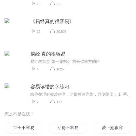
15
621
《易经真的很容易》
12
20.6万
易经 真的很容易
易经的智慧 如一盏明灯 照亮你前方的路
4
1025
容易读错的字练习
给你整理好标准拼音，全部标注完整，方便朗读： 1. 莘莘学子 —— shēn shēn xué zǐ2. 汗流浃背 —— hàn liú jiā bèi3. 毋庸置疑 —— wú yōng zhì yí4. 惟妙惟肖 —— wéi miào wéi xiào5. 针砭时弊 —— zhēn biān shí bì6. 谆谆...
2
137
您是不是在找：
世子不容易
活得不容易
爱上她很容易逸