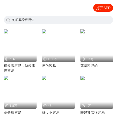
打开APP
他的耳朵容易红
516
18.1万
1.5万
说起来容易，做起来
庶的容易
死是容易的
也容易
1.8万
431
1万
高分很容易
好，不容易
睡好其实很容易