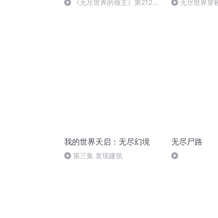
《无尽世界的领主》第212集
无尽世界穿梭
(完）
（完）
我的世界天启：无尽幻境
无尽尸路
第三集 发现建筑