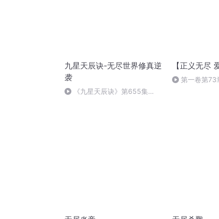
九星天辰诀-无尽世界修真逆
【正义无尽 
袭
第一卷第73
《九星天辰诀》第655集
（终）