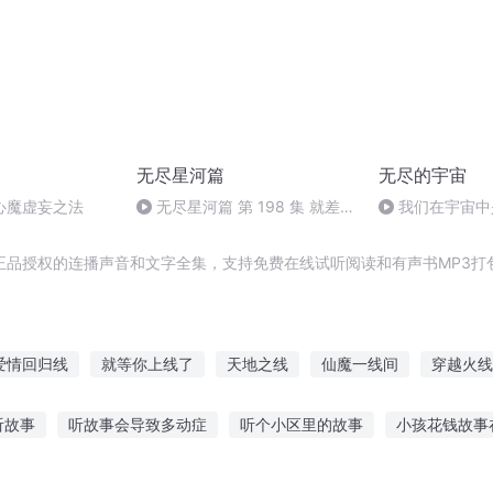
无尽星河篇
无尽的宇宙
心魔虚妄之法
无尽星河篇 第 198 集 就差最
我们在宇宙中
后一步
开展地外接触能
上
正品授权的连播声音和文字全集，支持免费在线试听阅读和有声书MP3打
爱情回归线
就等你上线了
天地之线
仙魔一线间
穿越火线
线
爱无界线
东线无战事
末日的在线
无线重开
圣魔一
听故事
听故事会导致多动症
听个小区里的故事
小孩花钱故事
线强者为王
党员故事后的感想
约瑟夫的故事在线听
听绘本小故事教案
有