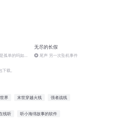
无尽的长假
是孤单的吗如何
尾声 另一次坠机事件
和地外生命联系
包下载。
世界
末世穿越火线
强者战线
线间
你的白月光已上线
爱的生恋线
在线听
听小海绵故事的软件
什么故事可以听吗
现代爱情故事听蛙