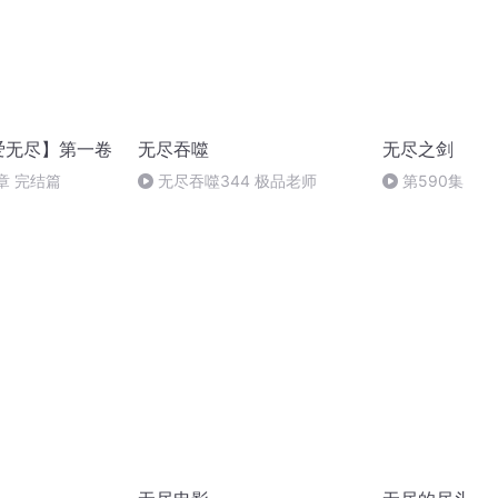
爱无尽】第一卷
无尽吞噬
无尽之剑
章 完结篇
无尽吞噬344 极品老师
第590集