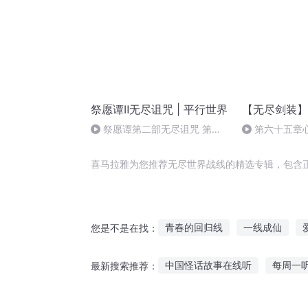
祭愿谭Ⅱ无尽诅咒 | 平行世界
【无尽剑装】
祭愿谭第二部无尽诅咒 第
第六十五章
339集 尾迹 遗漏的进程（完
结）
喜马拉雅为您推荐无尽世界战线的精选专辑，包含
青春的回归线
一线成仙
您是不是在找：
穿越火线之传说回归
血界战
中国怪话故事在线听
每周一
最新搜索推荐：
穿越火线之传奇人生
穿越火
听故事掩耳盗铃睡前故事
听