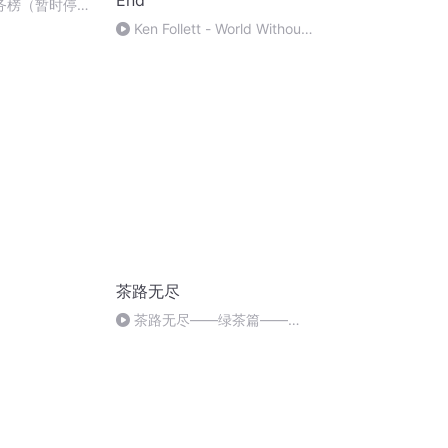
End
务榜（暂时停
Ken Follett - World Without
End A
茶路无尽
茶路无尽——绿茶篇——
（三）西湖龙井豆花香