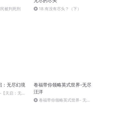
无尽的尽头
学民被判死刑
18.有没有尽头？（下）
天启：无尽幻境
卷福带你领略英式世界-无尽
汪洋
-【天启：无尽
卷福带你领略英式世界- 无尽
汪洋 24