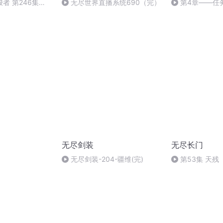
者 第246集
无尽世界直播系统690（完）
第4章——任
更）
无尽剑装
无尽长门
无尽剑装-204-疆维(完)
第53集 天残