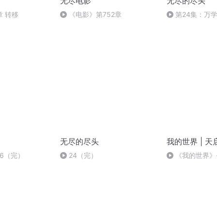
无尽电影
无尽的尽头
 转移
《电影》第752章
第24集：万
无尽的尽头
我的世界 | 
06（完）
24（完）
《我的世界》
幻境】人物篇-下