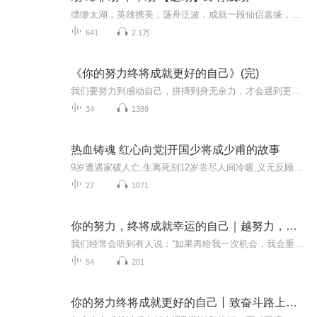
缥缈太湖，英雄携美，荡舟泛波，成就一段仙侣嘉缘，但这一切并不寂真，千年劫，乾坤转，情精出，战魂现。春秋古殇，演绎一段奇瑰的仙侠神话。许愿树下的轮回，又有着怎样的传奇。劫，却非劫，终究成劫。魔凤伏，九幽出，究竟谁是真魔？？？
641
2.1万
《你的努力终将成就更好的自己》(完)
我们要努力到感动自己，拼搏到身无余力，才会遇到更好的自己。如果你都爱上那个努力改变的自己，相信你也在不觉得生活会是枯燥的，生活从来都是，你努力拥抱了它，它便回应你微笑。那时候你会觉得，日子原来可以如此充实美好而不够用。
34
1389
热血铸魂 红心向党|开国少将成少甫的故事
9岁遭遇家破人亡,生离死别12岁尝尽人间冷暖,义无反顾当红军“我恨这吃人的世道!我不认命,我要跟着共产党闹革命!给饿饭的穷人挣一个人人有饱饭吃的世道!”这就是开国少将成少甫的真实故事~热血铸魂 红心向党！出品红色印记故事汇（北京洺葳审美有声科技有限...
27
1071
你的努力，终将成就幸运的自己｜越努力，越幸运
我们经常会听到有人说：“如果再给我一次机会，我会重新选择。”可是，溜走的机会没有把握住，如果再给你一次，那时光，那环境，那空间还会是原来的样子吗？ 相关人员对收回的有效问卷进行统计，其中75％的人后悔年轻时努力不够，导致一事无成。青春之所以...
54
201
你的努力终将成就更好的自己丨致奋斗路上的你