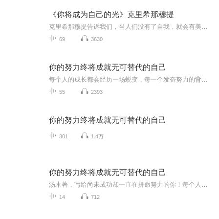
《你将成为自己的光》克里希那穆提
克里希那穆提告诉我们，当人们没有了自我，就会有美、寂静和空间。那时，那种来自于慈悲的智慧就会透过大脑而运作了。智慧就是去了解或者发现什么是爱，和思想、聪明知识没有任何关系。本书关于慈悲的智慧展开了丰富的阐述和诠释，告知我们拥有了智慧，智...
69
3630
你的努力终将成就无可替代的自己
每个人的成长都会经历一场蜕变，每一个发奋努力的背后，必有加倍的赏赐
55
2393
你的努力终将成就无可替代的自己
301
1.4万
你的努力终将成就无可替代的自己
汤木著，写给尚未成功却一直在拼命努力的你！每个人的成长都会经历一场蜕变，每一个发奋努力的背后，必有加倍的赏赐。
14
712