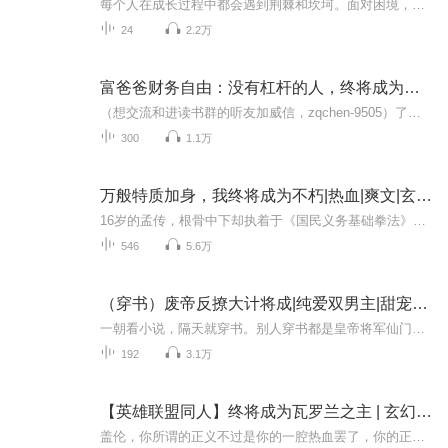
每个人在成长过程中都会遇到荆棘和坎坷。面对困境，我们没有必要抱怨上天的不公与世间的残酷，我们要趁着年轻逼着自己变得坚强。其实，挫折就是我们成功路上的垫脚石，它能让我们的人生变得更加丰富多彩。不经历风雨，怎能见彩虹？只有经历了挫折，我们才...
24
2.2万
富爸爸财务自由：没有杠杆的人，终将成为他人的工具
（想交流和进读书群的听友加威信，zqchen-9505）了解更多、更系统化，更有价值的内容。我们要用15年的时间影响一亿人读书，1000个家庭实现财富自由、时间自由和心灵自由！没钱、没背景、没学历，统统没关系！只要有梦想，愿意建网络，就可以带着你的朋友们...
300
1.1万
万般特质加身，我终将成为不朽|热血|爽文|玄幻|高武世界|玄幻
16岁的孟传，根骨中下却执着于《国民义务基础拳法》十二年，只因他天生携带前世记忆和【武道破限面板】！当别人嘲笑他浪费时间，他却默默积累，只为解锁“一证永证（超级）”特质，打破天赋限制！一次武馆偶遇，他发现了破限的关键，却遭馆主强行干预昏迷...
546
5.6万
（穿书）废帝反撩大计将成|纯爱双男主|甜宠爽文|多播穿越|VIP免费
一朝看小说，隔天就穿书。别人穿书都是皇帝将军仙门尊主，为毛他就成了想压皇帝男主却被男主反压的反派摄政王？还好他是拥有剧本的男人，为了活命奥利给！兢兢业业为男女主创造机遇，可是为毛男女主莫名其妙成了死对头？后来……女主被男主灭了满门！Woc，...
192
3.1万
【英雄联盟同人】终将成为瓦罗兰之主 | 玄幻热血无敌战斗 | 多人有声书
盖伦，你所谓的正义不过是你的一腔热血罢了，你的正义无法制裁我！ 德莱厄斯，你的斧头还不够锋利，它杀不死我！ 亚托克斯？一个偷窃造物主力量的小偷？永烈双子，我的灵魂坚不可摧，你的弓箭无法射穿！..... 在嘲讽了瓦罗兰大部分英雄之后，不甘寂寞的...