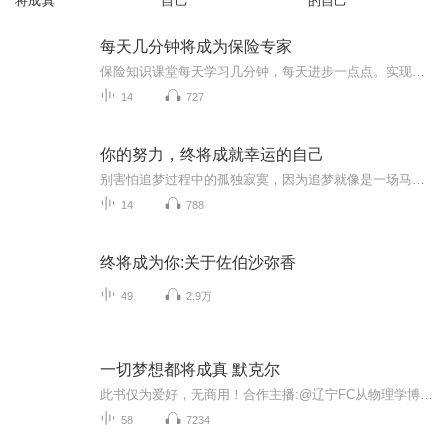
将成真
自己
的自己
每天几分钟将成为保险专家
保险知识课堂每天学习几分钟，每天进步一点点。实现轻松买保险专业卖保险学习改变命运！
14
727
你的努力，终将成就幸运的自己
别害怕追梦过程中的孤独寂寞，因为追梦就像是一场马拉松，最终能坚持但终点的人寥寥无几。
14
788
终将成为你:关于佐伯沙弥香
49
2.9万
一切梦想都将成真 默克尔
此书仅为爱好，无商用！合作主播:@辽宁FC从物理学博士到德国铁娘子，从【邻家大妈】，到影响整个欧洲政坛的常青树，她一步一个精彩。她拒绝住进总理官邸，最喜欢给丈夫做早餐、有自己的拿手菜、喜欢穿宽松的衣服、甚至有点不修边幅，就像一个普通的家庭主...
58
7234