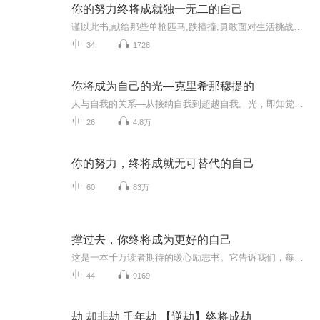
你的努力终将成就独一无二的自己
谨以此书,献给那些单枪匹马,跌撞撞,勇敢面对生活挑战的人。愿你被这个世界温柔以待,愿你目之所及,心之所向满满都是爱。
34
1728
你将成为自己的光—克里希那穆提的
人与自我的关系—从接纳自我到超越自我。光，即知觉，是人们的思考能力。先接纳自我再超越自我，就会有美、寂静和空间。
26
4.8万
你的努力，终将成就无可替代的自己
60
83万
撑过去，你终将成为更好的自己
这是一本千万读者期待的暖心励志书。它告诉我们，每个人都有迷茫、无助、卑微的时刻，只要撑过去，你终将成为更好的自己！ 作者从自身丰富的职场经历出发，给出职场人切实的帮助与建议，更加细化职场目标，全方位地剖析工作中的人际关系与沟通方式。
44
9169
劫 却非劫 千年劫 【逆劫】终将成劫