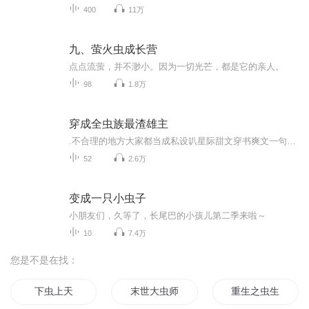
400
11万
九、萤火虫成长营
点点流萤，并不渺小。因为一切光芒，都是它的亲人。
98
1.8万
穿成全虫族最渣雄主
.不合理的地方大家都当成私设叭星际甜文穿书爽文一句话简介：最渣雄主在线洗白...
52
2.6万
变成一只小虫子
小朋友们，久等了，长尾巴的小孩儿第二季来啦～
10
7.4万
您是不是在找：
下虫上天
末世大虫师
重生之虫生