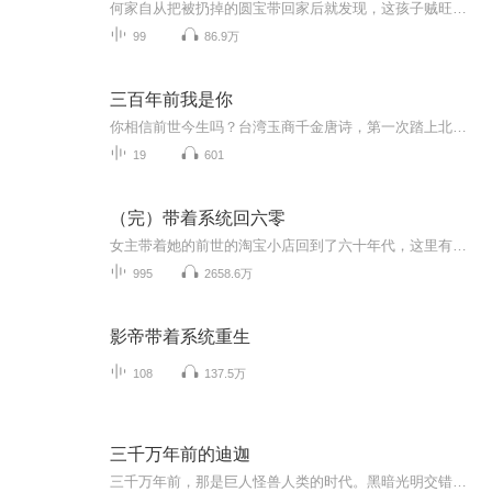
何家自从把被扔掉的圆宝带回家后就发现，这孩子贼旺家！何老太的腿疾好了，家里不再没米下锅了，多年肚子没动静的三媳妇一口气生了个大胖孙子！何老太：黑心肝烂肚子的玩意儿不要圆宝，我来宠她！舅舅舅母：圆宝不用担心被人欺负，谁笑你没爹没娘，咱揍他！表哥表姐：我家小表妹天下第一可爱！好吃的好玩的都给她
99
86.9万
三百年前我是你
你相信前世今生吗？台湾玉商千金唐诗，第一次踏上北京的土地，就仿佛故地重来。风里有熟悉的气息，街角随时会撞见熟人——可她明明是第一次来。一个即将拆迁的四合院里，她遇到了一个神秘青年。他借给她十块钱打车，却不肯留下姓名。一场商业谈判中，她遇...
19
601
（完）带着系统回六零
女主带着她的前世的淘宝小店回到了六十年代，这里有宠她的爹娘、兄弟，还有高智商的小哥哥。于是女主从此开启了新的精彩人生。
995
2658.6万
影帝带着系统重生
108
137.5万
三千万年前的迪迦
三千万年前，那是巨人怪兽人类的时代。黑暗光明交错，邪神降临，灭世之花盛放。世界需要英雄！最喜欢的奥特曼是迪迦杰克，老早就想写一篇奥特曼的同人了，这篇应该是短篇同人，主角迪迦，登场怪兽借用克苏鲁