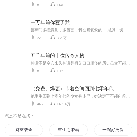
8
1440
一万年前你惹了我
菩萨们多提意见，多留言，我会回复您的！ 感恩一切
22
35.9万
五千年前的十位传奇人物
神话不是空穴来风神话是祖先口口相传的历史虽然可能因为时间长了，参杂了各种杜撰的成分以及无法理解而主观臆测的内容但都不足以掩盖历史真相解读神话还原历史真相其实历史就是我可以借鉴来看待未来的望远镜从中你是否有思考呢？从中你是否有收获呢？这是...
8
1089
（免费、爆更）带着空间回到七零年代
她重生回到七零年代的少女身体里，她决定再不能向前世那样任人欺负，为自己为亲人好好的重活一生。【本专辑为本人练习用，免费收听，无任何商业用途，如有侵犯您的权益请联系我立即下架，无意冒犯。】
446
1405.6万
您是不是在找：
财富战争
重生之带着家人奔小康
一碗好汤保健康