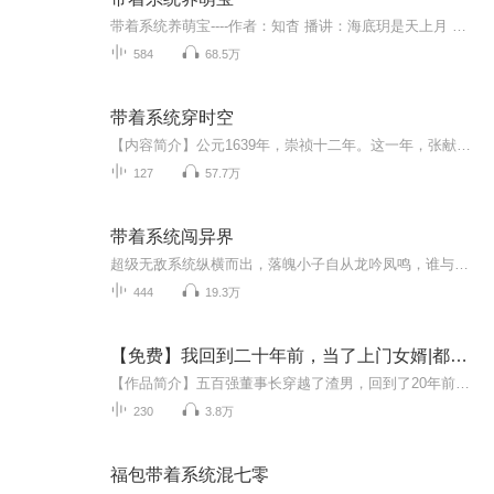
带着系统养萌宝----作者：知杳 播讲：海底玥是天上月 古人南姝魂穿星际，成了四千年后一枚又丑又穷的星际女，还附送了一只面黄肌瘦的小包子。对此，南姝眉头轻挑：穷？一碗药膳卖出千万天价！丑？一粒美颜丸瞬间美出星际！小包子？来，拉好手，咋们母子玩...
584
68.5万
带着系统穿时空
【内容简介】公元1639年，崇祯十二年。这一年，张献忠在谷城再次反叛明廷。这一年，李自成从商洛山中率数千人马杀出。这一年，皇太极在关外磨刀，意图席卷中原。这一年，大明王朝在风雨飘摇当中，一步一步的走向末日。而这一年，何玄穿越于此世。带着情绪...
127
57.7万
带着系统闯异界
超级无敌系统纵横而出，落魄小子自从龙吟凤鸣，谁与争锋！洛天：从地球上魂穿而来的普通人，却意外带着一套兑换系统，从而让他走上了无敌的道路。武道天骄、绝世天才？在我系统面前，通通都是菜鸡，在我面前，就算是神，也得灭！
444
19.3万
【免费】我回到二十年前，当了上门女婿|都市|职场商战|AI专辑
【作品简介】五百强董事长穿越了渣男，回到了20年前。这个时代，贸工技和技工贸齐头并进，市场经济迎来了飞腾期。第一波创业的的男人已经收到了市场带来的巨大红利，而第二波创业者，在贸工技的道路上摸索前行。各种新型产业如同雨后春笋拼战在市场的热潮...
230
3.8万
福包带着系统混七零