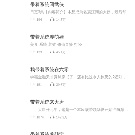
带着系统闯武侠
日更3集【内容简介】本想成为名震江湖的大侠，最后却成了凶威滔天的魔头。这是一个携带武侠商店系统闯荡江湖的故事。【作者/主播简介】作者：盖紫，网络小说作家。主播：赞爷说书【购买须知】1、本作品为付费有声书，前39集为免费试听，购买成功后，即可收...
194
14.3万
带着系统养萌娃
美食 系统 养娃 修仙直播 打怪
123
45.1万
我带着系统在六零
学霸金融天才竟然穿书了！还有比这令人惊恐的?还好，还好，家人宠爱，没有极品。又有作者大大送了个超强系统，系统助她走上人生巅峰。有了系统，她在这个吃不饱穿不暖的年代可以吃穿不愁，至于书中被原主嫌弃的隐藏大佬，她还是先下手为强吧。
151
39.6万
带着系统来大唐
大唐开元年，这是一个本应该带领华夏开始冲向巅峰的时期，可结局却是安史之乱。 皇帝李隆基，大唐第四次玄武门之变的主角，开元年间，他带领大唐抵御住吐蕃、突厥、契丹所有外邦。 可最后又因他而让大唐一蹶不振，是武惠妃的原因，还是杨贵妃的...
1874
142.2万
带着系统养萌宝