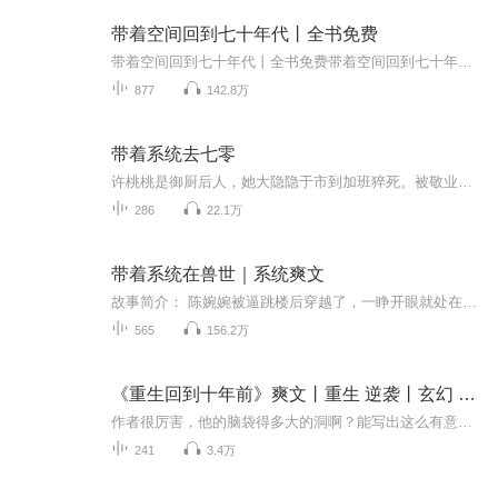
带着空间回到七十年代丨全书免费
带着空间回到七十年代丨全书免费带着空间回到七十年代丨全书免费 带着空间回到七十年代丨全书免费
877
142.8万
带着系统去七零
许桃桃是御厨后人，她大隐隐于市到加班猝死。被敬业系统绑定穿越到70年代，成了肉联厂杀猪匠，远近闻名的丑闺女，为了变美，她只能努力继续肝工作，直销新赚外汇。
286
22.1万
带着系统在兽世｜系统爽文
故事简介： 陈婉婉被逼跳楼后穿越了，一睁开眼就处在远古兽世，四周围着的都是半兽人。身处茹毛饮血的世界没什么好怕，反正咱自身够强，还带了随身空间。部落弱小又缺人，怕什么，一米长的大钢刀往肩上扛：臣服或死亡选一个………主播团队：1、寒塘朔雪 饰...
565
156.2万
《重生回到十年前》爽文丨重生 逆袭丨玄幻 奇幻丨【精品双播】
作者很厉害，他的脑袋得多大的洞啊？能写出这么有意思得小说，记得点赞评论啊，感恩有你，我们有活动欢迎大家积极参加。系统 音超级甜美，大家小心，不要爱上我们的系统哦。是我的攀登计划同班师妹狐呦呦负责所有系统音以及大部分角色，非常优秀，再次感恩...
241
3.4万