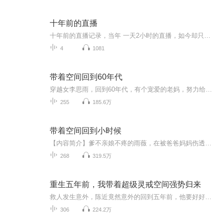
十年前的直播
十年前的直播记录，当年 一天2小时的直播，如今却只有寥寥片段。
4
1081
带着空间回到60年代
穿越女李思雨，回到60年代，有个宠爱的老妈，努力给老妈好生活
255
185.6万
带着空间回到小时候
【内容简介】爹不亲娘不疼的雨薇，在被爸爸妈妈伤透了心的时候，选择了自杀，却意外的被手上的戒指，带回了小时候。【作者/主播简介】作者：米果果米，网络小说作家。主播：DJ墨溪，代表作《薄情总裁：老婆不吃回头草》《兼职女术师》。【购买须知】1、本...
268
319.5万
重生五年前，我带着超级灵戒空间强势归来
救人发生意外，陈近竟然意外的回到五年前，他要好好活！而带他回到五年前的就是他在地摊上10块钱买的戒指！这神奇的戒指竟是一枚超级神戒，帮助陈近扭转命运，成为强者！但戒指为何会选中陈近，陈近又将成为何等的人物？《超级灵戒空间》为精品付费专辑，0...
306
224.2万