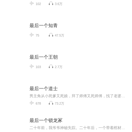
102
3.6万
最后一个知青
75
47.5万
最后一个王朝
103
2.7万
最后一个道士
男主角从小死爹又死娘，拜了师傅又死师傅，找了老婆，老婆又死了，干啥啥不行，吃啥啥不剩的主角，能否逆天改呢，天生的无根水命，又是否会让主角有不一样的境遇呢？让我们一起来听听赵小道的冤种故事把！
678
73.2万
最后一个锁龙冢
二十年前，我爷爷神秘失踪。二十年后，一个带着棺材的病人闯进我的草药铺。更离奇的是，一个黑衣老头非要把他那美若天仙的孙女许给我。我身陷神秘领域，遭遇一系列谜团……大禹为何治水？这世界到底有没有龙？全国各地的锁龙冢到底连着什么？这一切，得从...