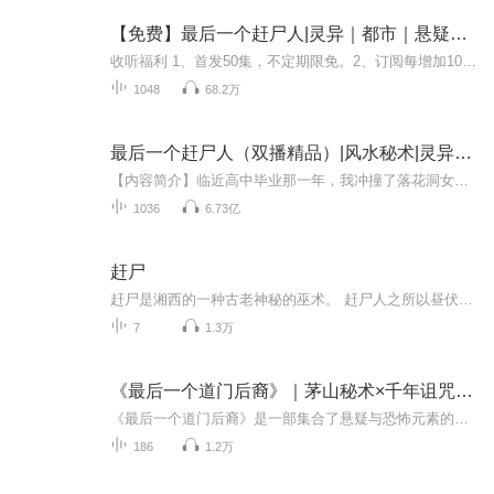
【免费】最后一个赶尸人|灵异｜都市｜悬疑｜Ai多播
收听福利 1、首发50集，不定期限免。2、订阅每增加100，爆更5集3、播放每100万，爆更10集4、听友打赏，爆更1集5、月票每10张，爆更1集内容简介 赶尸小白手握说明书，爆笑营业！快100集了，师父长什么样子我都不知道，就留下了一本说明书，我真的有师父吗？...
1048
68.2万
最后一个赶尸人（双播精品）|风水秘术|灵异传说
【内容简介】临近高中毕业那一年，我冲撞了落花洞女出阁，为此不得不去义庄寻求庇护，成为了一名赶尸人，在这里，我遇到了一个叫做陈柔的清冷女子，正当我对她情愫暗生的时候，她却突然消失了！她去了哪里，我未来的路又在哪里……从此我踏上了赶尸生涯的...
1036
6.73亿
赶尸
赶尸是湘西的一种古老神秘的巫术。 赶尸人之所以昼伏夜出，很可能就是为了保守这个机密。 赶尸队伍在黑糊糊的山路上行走。 赶尸队伍一直在朝前走，爬过一个坡又一个坡。 这时候，堂屋里的灯亮起来。这里竟然没有电，点的是一盏茶油灯。本辑内容包含了四部周德东短篇恐怖小说：《赶尸》、《噩梦成真》、《谁摸了我一下》以及《焚尸人》。...
7
1.3万
《最后一个道门后裔》｜茅山秘术×千年诅咒｜湘西赶尸诡录
《最后一个道门后裔》是一部集合了悬疑与恐怖元素的惊悚佳作。故事围绕一个古老道门的最后一位后裔展开，他肩负着家族的神秘使命。随着一系列诡异事件的发生，他逐渐揭开了隐藏在时间长河中的惊人秘密。古老的咒语、神秘的仪式和无法解释的现象贯穿整个故...
186
1.2万