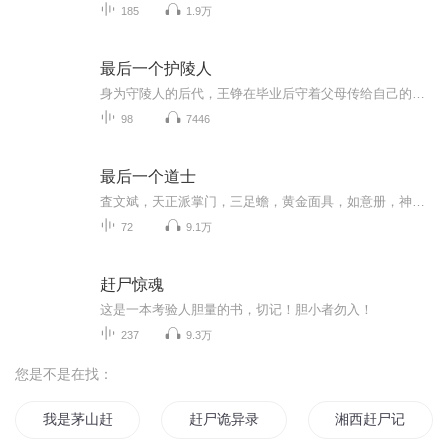
185
1.9万
最后一个护陵人
身为守陵人的后代，王铮在毕业后守着父母传给自己的古董店，本来只是想安静的过日子，结果没想到因为上门帮一个主顾麦建国看一面古镜时，发现他家里有诡异的情况。王铮确定这面琉璃八宝镜乃是古时贵族墓中镇魂所用，这种贵族一般是含怨而死，又因为身份原因，会有许多活人陪葬，所以这面镜子虽然是镇魂镜，但其实镜子中也含有许多阴灵怨气，绝对不适合放在家中。王铮虽然是守陵人的后代，但是因为父母在他读中学时就已经因意外过世，所以对于一些古陵墓中的理论知识非常的丰富，却从来没有任何实践经验，所以他虽然知...
98
7446
最后一个道士
査文斌，天正派掌门，三足蟾，黄金面具，如意册，神秘的羌族文字，最后一个道士，历经种种磨难，只为探究天道……【直播回放，没有后期，磕磕吧吧，不建议听】
72
9.1万
赶尸惊魂
这是一本考验人胆量的书，切记！胆小者勿入！
237
9.3万
您是不是在找：
我是茅山赶尸人
赶尸诡异录
湘西赶尸记