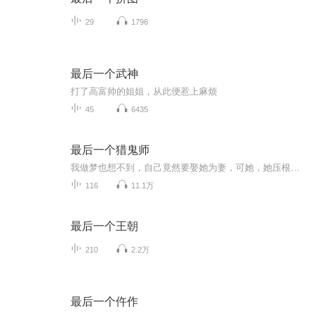
29
1796
最后一个武神
打了高富帅的姐姐，从此便惹上麻烦
45
6435
最后一个猎鬼师
我做梦也想不到，自己竟然要娶她为妻，可她，她压根不是人……我做梦也想不到,自己竟然要娶一起长大的妹妹为妻,可我这个妹妹,她压根不是人……用村里人的话说,我是个不祥之人,出生那天村里下了场罕见的大暴雪,母亲难产而死,父亲因失去母亲,伤心过度相继离世,家里就只剩下了我和奶奶。尽管奶奶知道我是个丧门星,但好歹是咱家的独苗,所以对我还是疼爱有加,只不过当时那年代还没有奶粉,母亲又离世,我连活下去都是很大的问题，可是我做梦也想不到，自己竟然要娶一起长大的妹妹为妻，可我这个妹妹，...
116
11.1万
最后一个王朝
210
2.2万
最后一个仵作