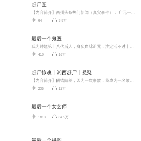
赶尸匠
【内容简介】西州头条热门新闻（真实事件）： 广元一位赶尸人开棺后双目失明，成了植物人，没有人知道他看到和发生了什么；凤仙一位赶尸新手伙同葬人掘墓，第二天竟无一生还……各位，我叫陈平，祖辈六代为赶尸人，今年是我入行的第四个年头，行人口中常语...
64
3.8万
最后一个鬼医
我为钟馗第十八代后人，身负血脉诅咒，注定活不过十八岁。 为求活命，不得不在绝阴之地生活，与亲生父母未曾谋面。 十八岁那年发生了一些匪夷所思的事情，让我的生活完全偏离了轨道，一个未知世界的大门，在我不经意间，缓缓冲我打开…
410
16万
赶尸惊魂丨湘西赶尸丨悬疑
【内容简介】阴错阳差，因为一次事故，我成为一名敛尸人。野浴的少女，神秘的老头，一个诡秘的世界向我徐徐展开......河中女尸,极阴之地,血月之时，异变陡生！第一次敛尸失败之后,情况超出了我们的想象。暂时放弃,等待机会,却随着工作的不断深入,一个更大...
235
12万
最后一个女玄师
1810
84.5万
最后一个拼图