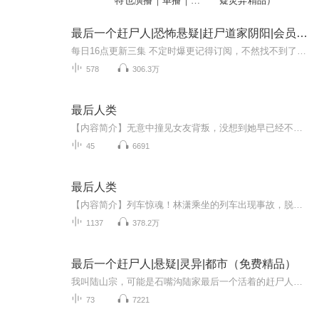
特也演播｜单播｜恐
疑灵异精品）
怖悬疑｜赶尸人
最后一个赶尸人|恐怖悬疑|赶尸道家阴阳|会员免费
每日16点更新三集 不定时爆更记得订阅，不然找不到了！ 【购买须知】1、本作品为付费有声书，购买成功后，即可收听。2、版权归原作者所有，严禁翻录成任何形式，严禁在任何第三方平台传播，违者将追究其法律责任。3、如在充值／购买环节遇到问题，您可通...
578
306.3万
最后人类
【内容简介】无意中撞见女友背叛，没想到她早已经不是人类。末日降临，文明毁灭，人性沦丧。我们是最后的人类，我们能做的，就是努力活下去。【作者/主播】作者：暗夜旅人主播：三块石头【购买须知】1、本作品为付费有声书，前9集为免费试听，购买成功后，...
45
6691
最后人类
【内容简介】列车惊魂！林潇乘坐的列车出现事故，脱轨的列车载着上千乘客出现在了一个阴森恐怖的世界里……呼啸而来诡异而神秘的幽灵列车，将载着他们驶往何方？邪恶而可怕的怪物嗅到了人类的气息，在黑暗之中露出了流淌着口水的獠牙……准备好了吗？下一...
1137
378.2万
最后一个赶尸人|悬疑|灵异|都市（免费精品）
我叫陆山宗，可能是石嘴沟陆家最后一个活着的赶尸人。在这里，我不想说关于家族和赶尸的过往，很残酷，难以面对，所以，只讲讲那辆小马车的事就罢了。 欢迎大家多多订阅，多多分享，多多评论，我们会抽取一些幸运听众免费送畅听年卡，欢迎大家积极参与！结...
73
7221