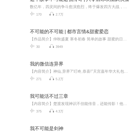
数亿年，四灵间的争斗愈演愈烈，终于爆发四方大战，一时间，众宇宙生灵涂炭，界破时乱！生灵们因争斗而积攒了亿万年的怨气、戾气与缠附在各个宇宙之间的混沌之气相合，居然凝成了一个实力无比强大的邪灵！后世称之为“太虚灾厄”！看我们男主是如何逆转乾...
170
2.7万
不可能的不可能 | 都市言情&甜蜜爱恋
【作品简介】仲秋盛夏 寒冬初春 简单的故事 甜蜜的日子 我和他......【精彩片段】 经过我多方考证，我的神医除了秦森没有其他合适的人了，不对，这么说欠妥当，准确地说，秦森是我的良药。至于神医，那就是我这个江湖郎中了，虽然初出茅庐，但我对自己...
30
3949
我的微信连异界
【内容简介】神仙,异界?"叮咚,恭喜!"天宫嘉年华大礼包?!废材,垃圾?"尼玛,在线等!超级急的那种!"【作者简介】乔殊【主播简介】东说西讲【更新时间】本专辑为付费专辑，上线当天更新三十集为免费试听，之后日更两集，每集0.2元。
271
5.2万
我可能活不过三章
【内容简介】楚渡发现神识不但能传音，还能传影！他用神识画了一副图案，图案中有人物模板、有系统商城、有系统任务！第二副图案，是一个聊天的框框，叫九州神仙群！第三副是连环画，主题是一个少年逆天崛起成为一代仙帝最终却死在雷劫下的故事！第四副第...
375
4.3万
我不可能是剑神