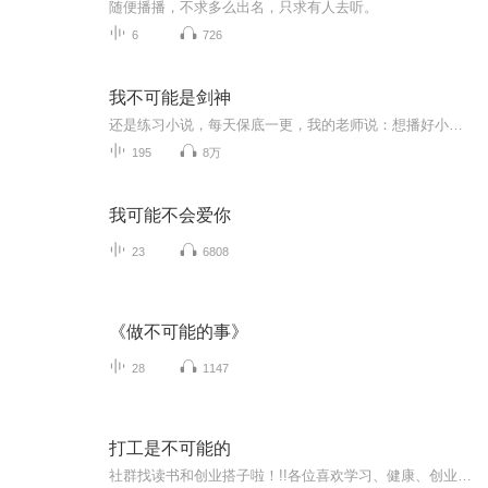
随便播播，不求多么出名，只求有人去听。
6
726
我不可能是剑神
还是练习小说，每天保底一更，我的老师说：想播好小说那就读上一百万字，我笨那就三百万，两年现在两本书，希望不要被封了
195
8万
我可能不会爱你
23
6808
《做不可能的事》
28
1147
打工是不可能的
社群找读书和创业搭子啦！!!各位喜欢学习、健康、创业的伙伴：大家好！我组建了一个读书创业杜群，如果你喜欢读书或者想拥有一个事业机会的话，可以加微f08041119，我邀请你进读书群。为什么要做读书会？1.一个人读书，很多人很难坚持下去，但一群人，能相...