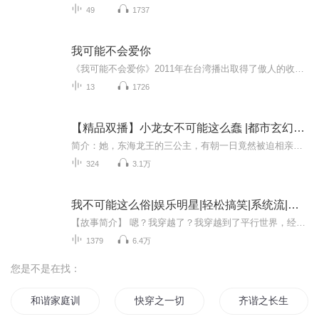
49
1737
我可能不会爱你
《我可能不会爱你》2011年在台湾播出取得了傲人的收视率，位列2011年台湾偶像剧收视率排行版第一名。 程又青（林依晨 饰），百货公司鞋区区长，交过几个男朋友、伤心、伤身又伤情。李大仁（陈柏霖 饰），是航空公司的地勤督导，年轻有为，脾性佳，不耍...
13
1726
【精品双播】小龙女不可能这么蠢 |都市玄幻甜宠
简介：她，东海龙王的三公主，有朝一日竟然被迫相亲。什么？相亲的对象还是个光头大卤蛋！龙沫儿决定了，她要逃！可是，谁能告诉她，这个土豪总裁是怎么一回事？她当快递员，他买快递公司；她去咖啡厅打工，他买下整个咖啡厅…龙沫儿火了，腆着脸托关系进...
324
3.1万
我不可能这么俗|娱乐明星|轻松搞笑|系统流|升级流
【故事简介】 嗯？我穿越了？我穿越到了平行世界，经历被制作成了漫画要被人围观，还要完成Fans们发布的任务？最关键的是还要让我跪舔？KAO！开什么玩笑！我铁血纯爷们，坚决不跪舔！头可断，血可流，你这是在小看我啊……我不可能这么俗！………………【...
1379
6.4万
您是不是在找：
和谐家庭训练营
快穿之一切为了大和谐
齐谐之长生诀