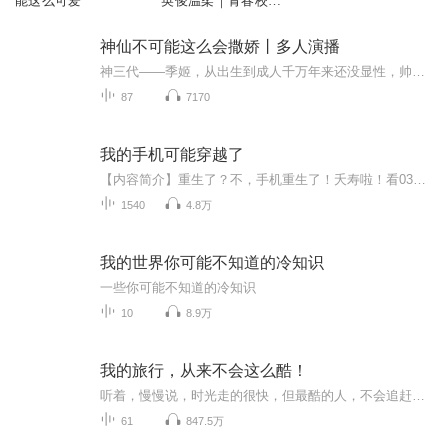
能这么可爱
英俊温柔｜青春校园
｜兄妹感情
神仙不可能这么会撒娇丨多人演播
神三代——季姬，从出生到成人千万年来还没显性，帅哥美女随机变。被凡间说书人传成:“神仙嘛，男女通吃，还能自己玩！”季姬汗颜，便想着去人间偷改剧本挽回脸面，顺带体验一把凡间生活，邀好友苏宴一起下凡，没想下凡通道竟是“人神共粪”的——厕所……...
87
7170
我的手机可能穿越了
【内容简介】重生了？不，手机重生了！夭寿啦！看03年吴奇如何玩转来自十五年后的智能手机。【作者/主播】作者：丢失的红鞋主播：石木山【购买须知】1、本作品为付费有声书，前146集为免费试听，购买成功后，即可收听，可下载重复收听。2、版权归原作者所...
1540
4.8万
我的世界你可能不知道的冷知识
一些你可能不知道的冷知识
10
8.9万
我的旅行，从来不会这么酷！
听着，慢慢说，时光走的很快，但最酷的人，不会追赶时间的脚步，愿意聆听岁月的故事。 我们将传达出改变城市人的生活方式的使命。通过小众目的地的推荐，景点的讲解，玩法的创新，来诠释重要的不是去哪里，而是和谁一起去! 游侠客，“游”代表的是一种人生的旅行，“侠”代表的是一种侠义互助情怀，“客”代表的是一种体验而不打扰的过客精神。
61
847.5万