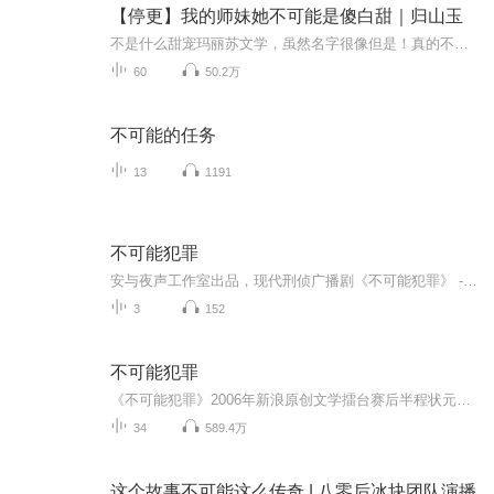
【停更】我的师妹她不可能是傻白甜｜归山玉
不是什么甜宠玛丽苏文学，虽然名字很像但是！真的不是！●成长型女主玄幻斗法文，有点古早大女主玄幻文那种感觉，一点也不无脑！而且女主人设很带感。●女主是魂穿的，从被生出来开始就意识到自己的与众不同。首先就是女主被选中成五大灭世者之一，拥有失...
60
50.2万
不可能的任务
13
1191
不可能犯罪
安与夜声工作室出品，现代刑侦广播剧《不可能犯罪》 -凶手不会是他，他不可能犯罪。-“痛楚与回忆不会开口-一切的一切都有迹可捕”-关于死亡，追寻真相-辨清黑白，是非分晓-罪案有罅隙，天光终将现
3
152
不可能犯罪
《不可能犯罪》2006年新浪原创文学擂台赛后半程状元，年度推理悬疑盟主。 完美的挑战型解谜推理小说，挑战你的智力极限，你将获得和侦探等量的线索并亲身参与推理挑战谜团！ 一艘离奇沉没的游轮，一个阴霾神秘的荒岛，世界上最极致的犯罪方式，莫过...
34
589.4万
这个故事不可能这么传奇 | 八零后冰块团队演播