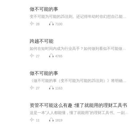
做不可能的事
变不可能为可能的25法则。还记得年幼时你幻想自己能做到的那些不可能的事么？无论那是你拥有多大的理想，长大后你或许会在朝九晚五，一成不变的日常工作中迷失方向，在成人的思维中彻底忘记儿时的梦想！不妨问问自己，如果别人可以克服一切困难，在别人质疑的目光中继续前行，接受挑战从而做到能常人所不能。你为什么不可以？本书将一步步指引你走向成功之路。首先你要改变自己的思维，然后完成常人眼中那些不可能的任务！
28
7100
跨越不可能
如何在短时间内成为行业高手？如何做到看似不可能做到的事？如何在专业内取得颠覆性突破？如何让自己的效能提升 500% ？普通人如何取得非凡的成就？大多数人做事，都只是希望将效率提升 10%、20%……就已经心满意足了，但是你有没有想过，是否有一种方法能...
27
4765
做不可能的事
《做不可能的事（变不可能为可能的25法则）》将明确告诉你们如何重塑自已、明确你的目标以及创造历史的25个步骤。本书作者将以他自己的亲身经历，告诉我们做不可能的事要遵循哪些准则。让读者知道自己有能力去做那些世俗批评家眼里不可能的事，激励并唤醒内在创造力和生命能量，谱写属于自己的故事。
27
1163
资管不可能这么有趣 :懂了就能用的理财工具书
这是一本“人人都能懂，懂了就能用”的理财工具书。一副超实用的投资思维导图，提升你的财富思考力。这是一本趣味性超过专业性的书。目的只有一个，让你轻松了解资管这事儿。对于理财，你需要知道自己想要什么，能要什么，怎么去做！一只基金是如何诞生的...
11
1819