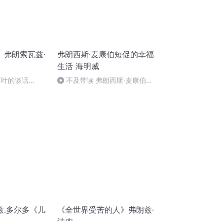
》弗朗索瓦兹·
弗朗西斯·麦康伯短促的幸福
生活 海明威
西叶的谈话
不及带读 弗朗西斯·麦康伯短
促的幸福生活 10（完）
兹.多尔多《儿
《全世界受苦的人》弗朗兹·