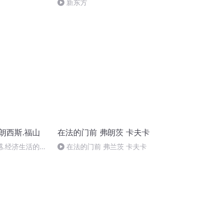
新东方
朗西斯.福山
在法的门前 弗朗茨 卡夫卡
感.经济生活的升
在法的门前 弗兰茨 卡夫卡