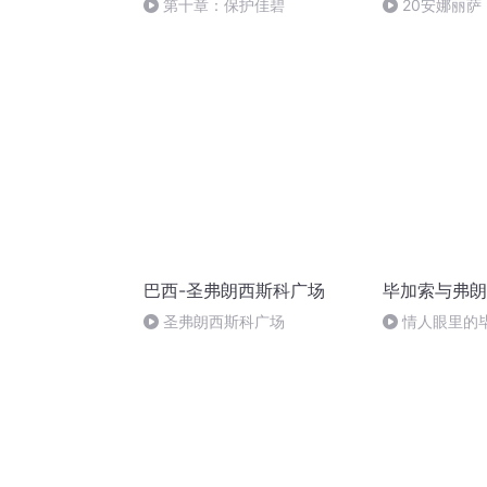
第十章：保护佳碧
20安娜丽
事》
巴西-圣弗朗西斯科广场
毕加索与弗朗
圣弗朗西斯科广场
情人眼里的毕