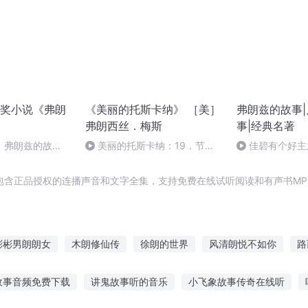
奖小说《弗朗
《美丽的托斯卡纳》 ［美］
弗朗兹的故事
弗朗西丝．梅斯
事|经典名著
】弗朗兹的故
美丽的托斯卡纳：19．节
佳碧有个好主
奏-15
包含正品授权的连播声音和文字全集，支持免费在线试听阅读和有声书MP
彬彬男朗朗女
木朗修仙传
徐朗的世界
风清朗悦不如你
路
月清风
巴弗风云录
朗月笑长空
重生之我是多佛朗明哥
清
故事音频免费下载
讲鬼故事听的音乐
小飞象故事传奇在线听
过的人生元朗
朗朗乾坤