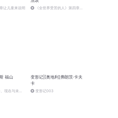
法农
章让儿童来说明
《全世界受苦的人》第四章关
于民族文化（读2）
斯 福山
变形记|[奥地利]弗朗茨·卡夫
卡
去、现在与未来
变形记003