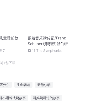
|儿童睡前故
跟着音乐读传记/Franz
Schubert弗朗茨·舒伯特
意7
11 The Symphonies
3打包下载。
西弗尔
生命朗读
新德尔朗
风朗月
明朗天涯
西西弗斯
听小蝌蚪找妈故事
听妈妈讲过的故事