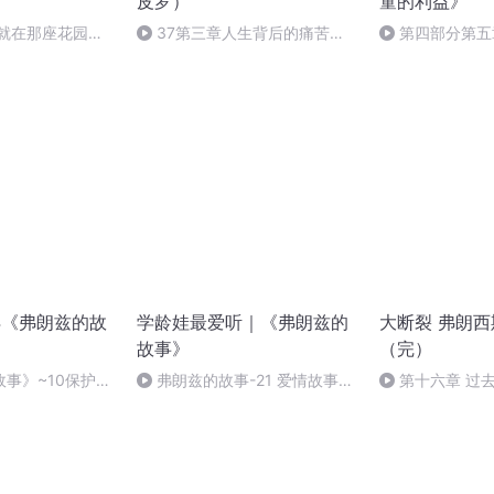
皮罗）
童的利益》
 就在那座花园里
37第三章人生背后的痛苦记
第四部分第五
忆13
4《弗朗兹的故
学龄娃最爱听｜《弗朗兹的
大断裂 弗朗西
故事》
（完）
事》~10保护佳
弗朗兹的故事-21 爱情故事之
第十六章 过
桑德拉
的重建（2）