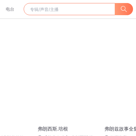
电台
弗朗西斯.培根
弗朗兹故事全