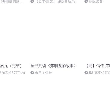
萨《弗朗兹的故
【艺术·短文】 弗朗西斯.培根
超级比赛
（9）最后的访谈 朗读：刘芳
索瓦（完结）
童书共读《弗朗兹的故事》
【完】信任 弗
加索-157(完结)
末章：保护
58 充实信任
华