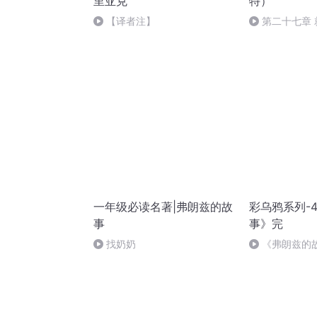
里亚克
特）
【译者注】
第二十七章
（结局下）
一年级必读名著|弗朗兹的故
彩乌鸦系列-
事
事》完
找奶奶
《弗朗兹的故
碧