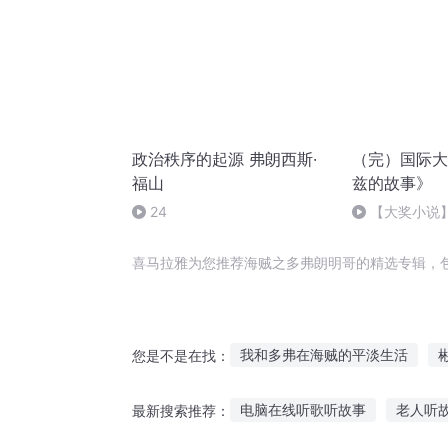
政治秩序的起源 弗朗西斯·
（完）国际大
福山
兹的故事》
24
【大奖小说
事-10
喜马拉雅为您推荐海贼之多弗朗明哥的精选专辑，
我和多弗在海贼的平淡生活
您是不是在找：
重生之朗朗星空
还你一场朗
电脑在线听歌听故事
老人听
最新搜索推荐：
弗雷尔女皇
沃弗世界
路