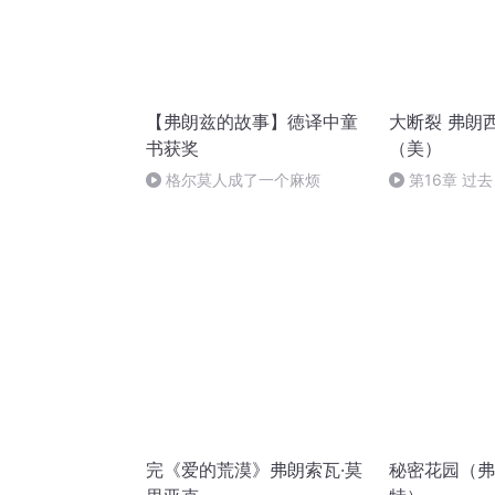
【弗朗兹的故事】徳译中童
大断裂 弗朗
书获奖
（美）
格尔莫人成了一个麻烦
第16章 过
重建-社会资本
完《爱的荒漠》弗朗索瓦·莫
秘密花园（弗