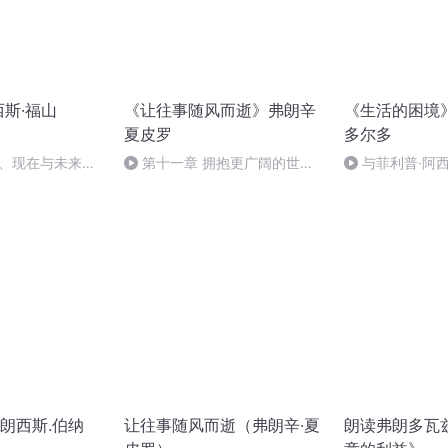
西斯·福山
《让往事随风而逝》弗朗辛
《生活的困境
夏皮罗
多尔多
去、现在与未来的
第十一章 拥抱更广阔的世界
与菲利普·阿
与历史
03（正文完）
（肆）
朗西斯.伯纳
让往事随风而逝（弗朗辛·夏
朗读弗朗多瓦