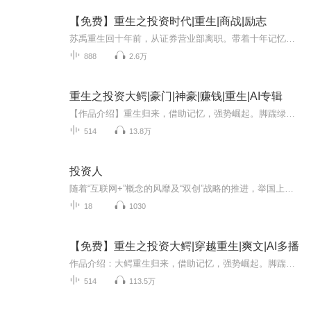
【免费】重生之投资时代|重生|商战|励志
苏禹重生回十年前，从证券营业部离职。带着十年记忆与经验，他决心改变命运。前世家庭债务压垮姐姐，如今他要凭借金融能力快速赚钱，弥补遗憾，开启精彩投资人生。
888
2.6万
重生之投资大鳄|豪门|神豪|赚钱|重生|AI专辑
【作品介绍】重生归来，借助记忆，强势崛起。脚踹绿茶婊，登上富豪榜，成为投资大亨的传奇故事。【作者】刺眉锁雾【购买须知】1、本作品为付费有声书，前38集为免费试听，购买成功后，即可收听，可下载重复收听。2、版权归原作者所有，严禁翻录成任何形式...
514
13.8万
投资人
随着“互联网+”概念的风靡及“双创”战略的推进，举国上下已进入空前的创业与投资热潮。这一切，给了众多高净值人群投身天使投资的客观条件与理由。投资究竟投什么？如何提高投资成功率？如何成为一个优秀的天使投资人？天使投资如何牵手优秀项目？如何区别真创业与假创业？如何让被投企业迅速壮大？如何处理与创始人的关系？如何设计投资条款？……本书观点来自23位中国活跃的一线天使投资人，跟他们学投资、做融资，清晰领会专业投资人的赚钱逻辑，纵览不同领域的发展态势，发现常识之外的投资机会，体悟哲思妙语般的投资心得。纯干货、全实战，看得懂、学得会，非常适合意欲参与早期投资的人士、正在从事投资的人士及创业融资的人士阅读学习。 桂曙光，京北投资合伙人、天使茶馆合伙人、天使实战学院执行院长、视频节目《天使说》主持人。作为国内一家市场化运作的天使投资人培育机构，天使实战学院聚集了国内活跃和资深的天使投资人导师，旨在响应号召，为中国培养一批天使投资人。 桂曙光同时也是中关村元和天使产业研究会秘书长，有丰富的实业运营、股权投资、并购及上市经验，目前在多家企业担任顾问或董事。曾任《经理人》杂志“公司金融”专刊特约顾问及撰稿人，《创业邦》《创业天下》《国际融资》等杂志撰稿人。在清华大学、北京大学、上海交大、中国科学院大学、中欧商学院等讲授投资、融资、互联网金融等主题课程。
18
1030
【免费】重生之投资大鳄|穿越重生|爽文|AI多播
作品介绍：大鳄重生归来，借助记忆，强势崛起。脚踹绿茶婊, 登上富豪榜，成为投资大亨的传奇故事。作者介绍：刺眉锁雾主播介绍：樱桃乐活双语，喜马认证优质朗读者演员角色:喜小玖1 旁白（ AI配音）喜小峰2 林夏（ AI配音）喜小丽3 周珊（ AI配音）本节目...
514
113.5万