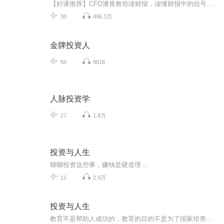
【好课推荐】CFO潘青教你读财报，读懂财报中的信号与噪音，点击开始学习《金融投资人》由诺亚财富和歌斐资产联合出品，是中国首档聚焦投资人之间思想碰撞的高端对话节目。把一线大咖请到你身边，让你站高一维看投资。
30
496.3万
金牌投资人
55
9818
人脉投资学
27
1.8万
投资与人生
聊聊投资这些事，赚钱是硬道理...
11
2.9万
投资与人生
教育不是帮助人成功的，教育的目的不是为了国家培养人才或者选拔人才的，教育是为了让每个孩子、每个人、每个受教育者成为更幸福的自己，具有幸福的能力，幸福生活的能力。我相信其实上帝造这样一个世界，每个人各安其所，各得幸福，一定这个世界也会是幸...