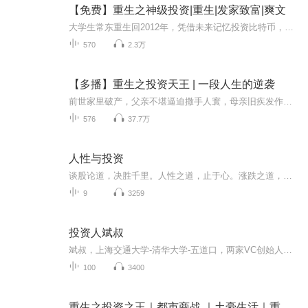
【免费】重生之神级投资|重生|发家致富|爽文
大学生常东重生回2012年，凭借未来记忆投资比特币，抵押房产获利1.58亿。正当他计划布局2014年4G风口时，抵押房产之事被父母发现，还牵扯出上一世坑害自家的大姨一家，矛盾爆发。
570
2.3万
【多播】重生之投资天王 | 一段人生的逆袭
前世家里破产，父亲不堪逼迫撒手人寰，母亲旧疾发作，整日郁郁寡欢。好在老天有眼，让我重回2008。 靠着前世的记忆，林天成投资企业，收服大佬，在短短数年时间，收企业，抱美人，虐渣渣，最终屹立世界之巅，成为传说中的投资天王！
576
37.7万
人性与投资
谈股论道，决胜千里。人性之道，止于心。涨跌之道，巧于势。莫贪心，莫急躁，涨涨跌跌是常道。，洒脱投资，轻松交易，每日进步一点点。 买与卖之间有哪些因果关系？什么是最适合自己的交易风格？两买两卖的核心点有多么重要？如何重新认知，发现交易的真谛，从交易之中看懂人生之道，且听老方说股。
9
3259
投资人斌叔
斌叔，上海交通大学-清华大学-五道口，两家VC创始人，目前同时也是一家海外对冲基金合伙人。投中TOP50投资人，前知乎大V。自己创业过多次，投资超过100个企业，熟悉一级投资，二级投资，以及创业本身。见过很多人很多事，读过很多书，有很多可以分享的感悟...
100
3400
重生之投资之王｜都市商战 ｜土豪生活｜重生逆袭爽文