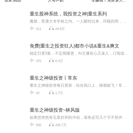
致富|精品
人有声剧
生赚钱丨免费多人有
声剧
重生股神系统，我投资之神|重生系列
魔都，普通大专学校之内。一人醒转过来，环顾四周，一脸复杂的表情，很快确定了时间和地点。他低下头，看了一下自己的行头，更是暗骂了一声。“我这是做梦吧，我居然回到了大学时代？”“靠，10年时间，我已经成了百亿资产掌管人，可这一切，都要从头开始...
311
24.8万
免费|重生之投资狂人|都市小说&重生&爽文
稳定日更5集，不定期爆更，AI主播良心又迷人，订阅追更不迷路！ 【内容简介】 江小松重生回十五年前，投资股票，期货，比特币，外汇，风投，自己致富，也带领身边的人致富，人称投资圣手，无论怎样的困境都能被他点石成金，起死回生。 【作者介绍】 ...
370
6.4万
重生之神级投资丨常东
重生之神级投资每日更新：站在风口上，猪都能飞！常东一朝重生2014年风口，誓要化龙为鹏，享尽富贵！【收听须知】由于音频节目更新的比较慢，如想快速阅读小说文字版的章节，请在微信中搜索釉光伴读，关注后，并回复：3，便可快速阅读小说文字版内容。（注意：需要在微信中回复才有效哦）
42
1.7万
重生之神级投资~林风版
如果您突然有五星好评的冲动，请务必写几个字不然评分无效啊，拜托！21世纪证券分析师林风，重生在1998。亚洲金融危机大爆发，国内经济陷入低谷。这一年，大马还没创立阿里，小马在华强北卖股霸卡，强哥在中关村卖光碟，手机是高端奢侈品，大家腰上都别着B...
500
200.7万