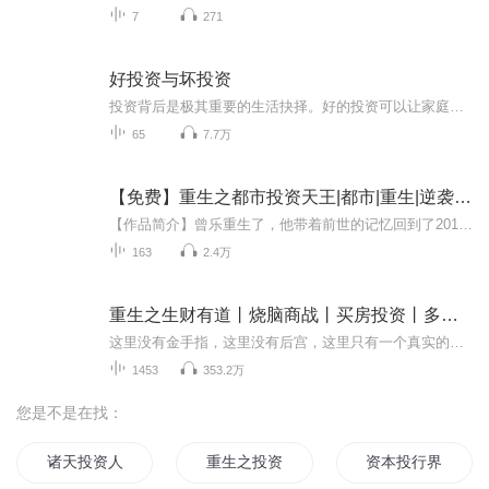
7
271
好投资与坏投资
投资背后是极其重要的生活抉择。好的投资可以让家庭生活变得轻松，让人免受辛劳工作的羁绊；坏的投资则会导致大幅亏损乃至血本无归，意味着需要加倍努力工作去弥补财产损失。本书从价值投资、证券研究、投机、宏观视角、企业与公司、行业研究、其他资产与...
65
7.7万
【免费】重生之都市投资天王|都市|重生|逆袭|赚钱|AI专辑
【作品简介】曾乐重生了，他带着前世的记忆回到了2012年，斩获了千万彩票大奖只是第一步，21世纪什么最重要？人才！我曾乐不投资那些俗物，要投资就投资人才！【作者简介】彩虹麦克白AI专辑，全集免费，欢迎收听，订阅可以收到更新提示～
163
2.4万
重生之生财有道丨烧脑商战丨买房投资丨多人有声剧
这里没有金手指，这里没有后宫，这里只有一个真实的商业世界，勾心斗角的商战，善变无情的人心，步步为营的布局。小说慢热，百集后，主角陈浩从省城去到魔都后，碰撞更激烈，情节更精彩～邀您细品！【内容简介】从小村里走出的陈浩，带着前世记忆，在一个...
1453
353.2万
您是不是在找：
诸天投资人
重生之投资风暴
资本投行界