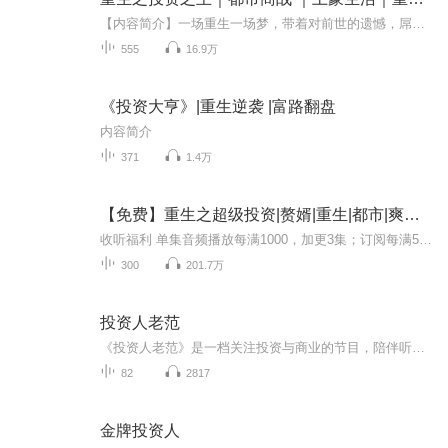
【内容简介】一场重生一场梦，带着对前世的遗憾，屌丝青年周元生回十八年前，利用未来的信息来改变过去，以最小第一桶金做为原始积累，慢慢发展壮大，一路实现自己小富即安、大富、巨富的人生梦想，直至最后担负起社会责任。【作者】不爱吃腥的猫【主播】...
555
16.9万
《投资大亨》|重生逆袭 |富路翻盘
内容简介
371
1.4万
【免费】重生之超级投资|赘婿|重生|都市|爽文|AI多播
收听福利 单集音频播放每满1000，加更3集；订阅每满500，加更5集；月票月榜冠军冠名播放2集；打赏主播，有机会获得冠名2-5集及加更2集。订阅不迷路，点击链接可以收听主播更多精品专辑哦。《绝代农民》、《我真的不是穷人》、《都市无敌仙帝》、《网游之...
300
201.7万
投资人老范
《投资人老范》是一档关注投资与商业的节目，陪伴听众朋友们把握局势，穿越周期，以钱生钱。高樟资本创始人范卫锋作为节目主理人，也作为大家的投资参谋长，拥有二十五年财经媒体和投资阅历，深度对话管理百亿资金的大佬、企业家和成功创业者，识别异常值...
82
2817
金牌投资人