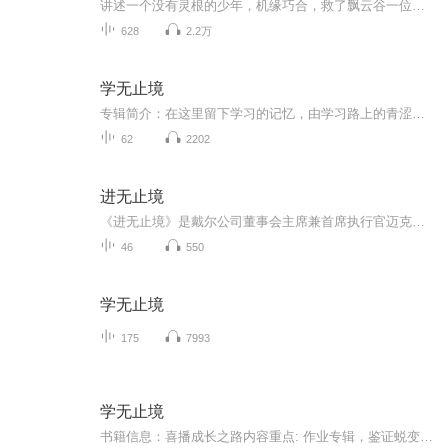
讲述一个没有灵根的少年，机缘巧合，救了飘云谷一位重伤长老，对方感激，将他引荐入门，成为飘云谷这修真小门派的一员。又在机遇巧合之下得到变废为宝的能力，从此踏上了修仙的道路的故事。
628
2.2万
学无止境
专辑简介：在这里留下学习的记忆，由学习路上的青涩到吐字成熟。每一次练习都是进一步的成长。主播简介：主播醉倾城，乐观心态好！平时喜欢养花听歌跳曳步舞，热爱配音事业。
62
2202
进无止境
《进无止境》是戴尔公司董事会主席兼首席执行官迈克尔·戴尔写作的首部个人自传。全书叙述分为两条主线：一是他从一个斗志昂扬、充满激情且富有创业精神的少年变成一家全球性企业的CEO，二是他在事关公司生死存亡的关键时刻，以难以想象的魄力和勇气将戴尔...
46
550
学无止境
175
7993
学无止境
书籍信息：喜播成长之路内容重点: 作业专辑，鉴证蜕变主播介绍:一个任劳任怨的上班族，不肯止步于此，想走的更远更广推荐人群:全体