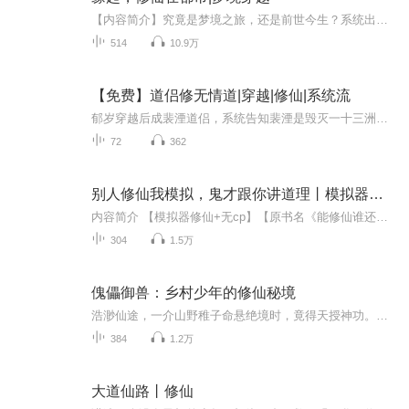
【内容简介】究竟是梦境之旅，还是前世今生？系统出现是偶然，还是？“欢迎你来到梦中的世界，在这里你可以做任何想做的事”一句非常机械的声音响起。“什么嘛，怎么感觉有人在我耳边说话！”上官瑶翻了个身继续睡。“嗯！这是哪？好像不是我家啊！我爸妈...
514
10.9万
【免费】道侣修无情道|穿越|修仙|系统流
郁岁穿越后成裴湮道侣，系统告知裴湮是毁灭一十三洲的反派。为摆脱系统、维护和平，她制定计划，故意犯错进雪峰山，偷溜至浮白山寻传送阵，欲斩杀邪魔。期间她与宗门人物周旋，还常做诡异梦境。
72
362
别人修仙我模拟，鬼才跟你讲道理丨模拟器修仙丨无CP
内容简介 【模拟器修仙+无cp】【原书名《能修仙谁还当恶毒女配啊》】穿成恶毒女配小时候，喜提模拟人生金手指。渣爹赌钱输了要卖女儿？没关系，打断他的腿看他还怎么出去赌钱！资质太差求仙无门还被恶道士差点练成傀儡？没关系，混帮派，跑江湖，先当个地...
304
1.5万
傀儡御兽：乡村少年的修仙秘境
浩渺仙途，一介山野稚子命悬绝境时，竟得天授神功。修成刹那，掌中孕生洞天秘境！他遍植仙草灵药，驯服洪荒异兽，以空间伟力炼化九转金丹、锻造上古神兵、驱策千军傀儡。行事果决凌厉，所向披靡，令敌胆寒。可仙门暗流汹涌，这方寸洞天真能护他周全？秘境...
384
1.2万
大道仙路丨修仙