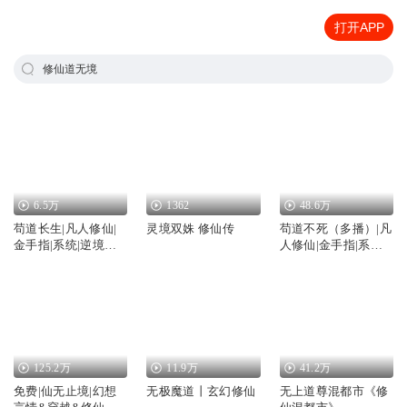
打开APP
修仙道无境
6.5万
1362
48.6万
苟道长生|凡人修仙|
灵境双姝 修仙传
苟道不死（多播）|凡
金手指|系统|逆境修
人修仙|金手指|系统|
仙
逆境修仙
125.2万
11.9万
41.2万
免费|仙无止境|幻想
无极魔道丨玄幻修仙
无上道尊混都市《修