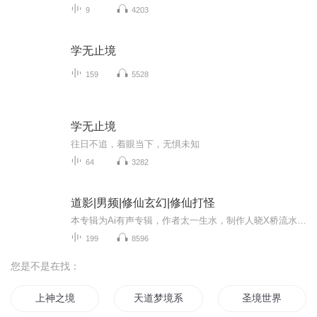
9
4203
学无止境
159
5528
学无止境
往日不追，着眼当下，无惧未知
64
3282
道影|男频|修仙玄幻|修仙打怪
本专辑为Ai有声专辑，作者太一生水，制作人晓X桥流水。修仙大佬重生成一名低阶修士，凭借智慧和神秘力量真如自性，逐渐成长为强大的存在。在探险中，他结识了同伴，一同揭露了天雷宗的阴谋，对抗玄阴教等敌对势力。谢欢在战斗和策略中不断成长，最终发现自...
199
8596
您是不是在找：
上神之境
天道梦境系统
圣境世界