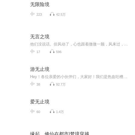
无限险境
223
42.5万
无言之境
他们没说话。但风动了，心也跟着微微一颤，风来过，不言而喻。风不说话，却总有人动心。有些存在，无需证明；有些感受，无需言语。如果你也曾悄悄动心，这一页就是你的。#风来过 #无言之境 #共鸣即答案#像风一样的人 #听得见的沉默记录沉默中的真实、信任...
17
596
游无止境
Hey！各位亲爱的小伙伴们，大家好！我们是热血吐槽向的正能量小榜样——《游无止境》！别看我们胸前的红领巾鲜艳，手里可是只有毒鸡汤。虽然观点都没头没脑，问题也都莫名其妙。但只有这样的一锅乱炖，才能做到迷之带感！《游无止境》，来了！
38
92.7万
爱无止境
60
1.4万
缘起，修仙在都市|梦境穿越