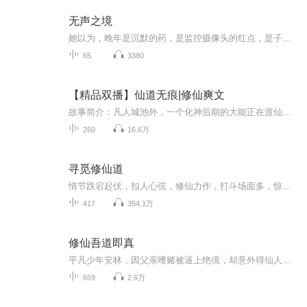
无声之境
她以为，晚年是沉默的药，是监控摄像头的红点，是子女计算赡养费时冰冷的计算器按键。直到她按下拍摄键，将无声的伤痕、角落的尘埃、药瓶的反光，变成一段段没有配乐的短视频。赵玉兰，七十五岁，心脏装着支架，轮流住在三个子女家。一份“公平”的赡养协...
65
3380
【精品双播】仙道无痕|修仙爽文
故事简介：凡人城池外，一个化神后期的大能正在渡仙劫，已经千年了，无人曾渡羽化之劫，想过此劫，得承受九九八十一道天雷，古往今来多少大能修士死于这天降雷劫之下，成者生，羽化成仙，寿与天齐，不成便是灰飞烟灭的下场。与此同时，城池附近一个叫慕羽...
260
16.6万
寻觅修仙道
情节跌宕起伏，扣人心弦，修仙力作，打斗场面多，惊险！刺激！引人入胜，韵味无穷。场面宏大，气势磅礴，播的让大家身临其境。且看一个修真界最底层小子如何一步步走去修真巅峰，其中奇遇，艰辛慢慢体会！！希望听友默默的看，默默点赞。
417
354.1万
修仙吾道即真
平凡少年安林，因父亲嗜赌被逼上绝境，却意外得仙人搭救，还获神秘系统，就此踏入光怪陆离的修仙世界。本以为修仙之路一路开挂，可安林修炼十七年才到渡劫期，这 “龟速” 让他不禁怀疑！在天界联合修仙大学，他结识众多奇葩伙伴，有 “最强关系户” 的光...
659
2.6万