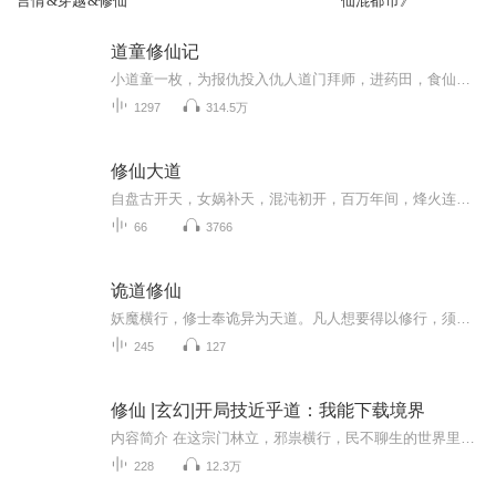
言情&穿越&修仙
仙混都市》
道童修仙记
小道童一枚，为报仇投入仇人道门拜师，进药田，食仙草，误打误撞修身炼体，斩仇人，毁山谷，炸宗门，靠胆识，靠气魄，靠智慧，闯进修行世界，让人恨的牙根直痒，又爱又恨的闯祸精！一个天不怕地不怕的乱世道童，胆大包天，几度深入险地，惊天地，泣鬼神，...
1297
314.5万
修仙大道
自盘古开天，女娲补天，混沌初开，百万年间，烽火连天呐，战争连绵，更有天灾人祸苦不堪言。自由探求天地奥秘者，在那仙山宝穴之地，寻得密卷天书，自此，开启了人间休闲炼道之路。
66
3766
诡道修仙
妖魔横行，修士奉诡异为天道。凡人想要得以修行，须挖双目，斩四肢，断慧根……穿越而来的任青发现自己凭借神通，能够豁免修行的代价。实属弟中之弟，阅文签约作家，作品《诡道修仙》《开局聊斋打铁十五年》《长生诡仙》。【无目法】：通过吞眼，炼至大成...
245
127
修仙 |玄幻|开局技近乎道：我能下载境界
内容简介 在这宗门林立，邪祟横行，民不聊生的世界里。林央只是一个因为悟性太差，没有仙缘的凡人。幸好的是，他有一个下载器。只要功法有人修行过，便可以将功法当中修行者的境界感悟全部下载。“《玉镖功》共三十一条修行感悟，最高境界：技近乎道！”“...
228
12.3万