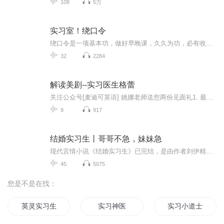
108
5万
实习室！绕口令
绕口令是一项基本功，做好早晚课，久久为功，必有收获。志趣相投的朋友，我们一起加油，共同成长。本节目使用云剪辑制作
32
2284
解读美剧--实习医生格蕾
关注公众号[麦迪可英语] 姚娜老师送您两份见面礼1. 最新全国医学考博招生简章2. 医学考博英语各项干货视频讲解 请联系助教姚娜老师丁香园医学考博讲师 原新东方考研英语，考博英语，雅思主讲老师剑桥大学CELTA授权讲师 雅思8分，阅读满分香港理工大学同声...
9
917
结婚实习生丨哥哥不急，妹妹急
现代言情小说《结婚实习生》已完结，是由作者刘伊精心创作而成的，小说的主人公是郑重和苏小白。小说主要讲述了：郑家祖上有规矩，但凡是郑家的儿女无论什么情况，都要按照年龄大小先后结婚，也就是说大的不结婚，小的就不能结婚，而如今郑菁头疼的不是家...
45
5075
您是不是在找：
英灵实习生打工指南
实习神医
实习小道士