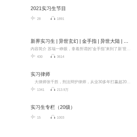
2021实习生节目
28
1891
新界实习生 | 异世玄幻 | 金手指 | 异世大陆 | 神奇能力 | 多播
内容简介 苏瑞一睁眼，拿着所谓的“金手指”来到了新‘世界’。首要烧脑问题就是——要怎么才能‘扑街’的舒服点？大梦初醒，才知这个‘世界’区域不同，货币不同，唯有语言相通。刚要立志努力变强，在这里开辟人生新天地！可得知这个‘世界’竟然有辰阶、...
430
3614
实习律师
大律师张千胜，刑法辩护律师，从业30多年打赢超2000场诉讼官司，帮无数大富豪脱罪，赚取了数亿身家。站在法庭上的他，令人闻风丧胆，不寒而栗。但因为一场意外，他的灵魂附身于平行时空的蓝星法学生张伟身上。从此以后，屌丝法学生张伟，变成了战无不胜...
1341
213.9万
实习生专栏（20级）
15
1003