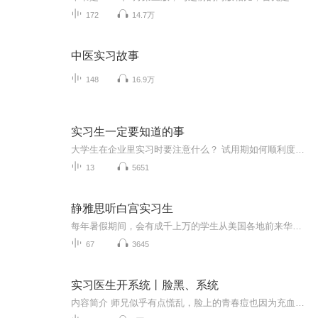
172
14.7万
中医实习故事
148
16.9万
实习生一定要知道的事
大学生在企业里实习时要注意什么？ 试用期如何顺利度过？ 本课程从11个方面告诉你要做什么。 更多经典职场课程，可以观看本人的《职商微课堂》，300个工作技巧与你分享。
13
5651
静雅思听白宫实习生
每年暑假期间，会有成千上万的学生从美国各地前来华盛顿，进入白宫、国会和其他政府部门进行实习，为毕业后寻找工作或进一步深造积累经验，建立初步的社会人际关系。这些人从事的工作不同，时间长短不一，但他们拥有一个共同的称呼——“实习生”。
67
3645
实习医生开系统丨脸黑、系统
内容简介 师兄似乎有点慌乱，脸上的青春痘也因为充血而变得无比鲜艳，隔着老远都看得清。师兄身边还跟着之前说是35床娃娃的爸爸的男人，急切而焦虑的只言片语传了过来。“怎么回事啊……我的孩子他……你看这个机器怎么老是叫……怎么办……”不会吧？出事...