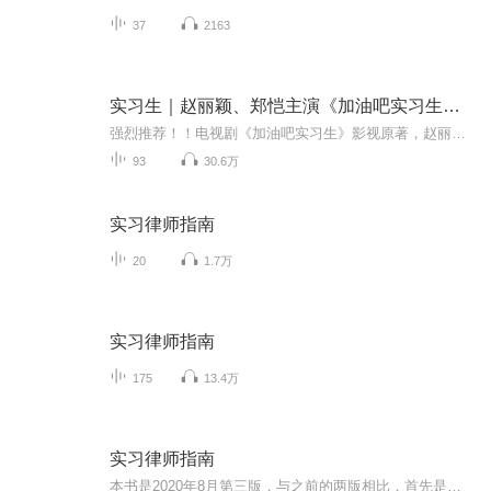
37
2163
实习生｜赵丽颖、郑恺主演《加油吧实习生》影视原著
强烈推荐！！电视剧《加油吧实习生》影视原著，赵丽颖、郑恺主演。内容简介 普通工薪家庭的草根女，靠什么逆袭成为“女神”？名校毕业、走入职场，等待她的，除了难缠的顶头上司，还有什么？隐瞒身份的富二代，开超跑上班领取微薄薪水。他想挣脱父辈的光环...
93
30.6万
实习律师指南
20
1.7万
实习律师指南
175
13.4万
实习律师指南
本书是2020年8月第三版，与之前的两版相比，首先是基于法律规则的变化，如民法典的颁布、刑事诉讼法的修订、民事诉讼法证据规则的变化以及行政诉讼法，最高人民法院司法解释的公布，但更多是在薛晓蔚老师多年律师实践经验基础上理论认识的升华。让我们一起...