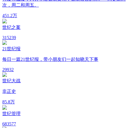
次，周二和周五。
45
1.2万
世纪之案
31
5239
21世纪报
每日一篇21世纪报，带小朋友们一起知晓天下事
29
932
世纪大战
非正史
8
5.8万
世纪管理
68
3577