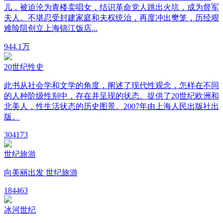
儿，被迫沦为青楼卖唱女，结识革命党人跳出火坑，成为督军
夫人。不堪忍受封建家庭和夫权统治，再度冲出樊笼，历经艰
难险阻创立上海锦江饭店...
94
4.1万
20世纪性史
此书从社会学和文学的角度，阐述了现代性观念，怎样在不同
的人种阶级性别中，存在并呈现的状态。提供了20世纪欧洲和
北美人，性生活状态的历史图景。2007年由上海人民出版社出
版。
30
4173
世纪旅游
向美丽出发 世纪旅游
18
4463
冰河世纪