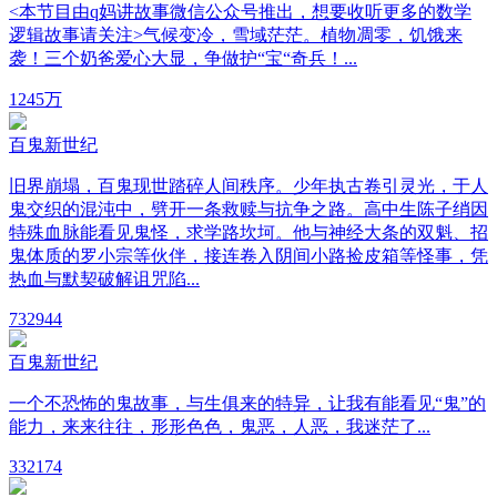
<本节目由q妈讲故事微信公众号推出，想要收听更多的数学
逻辑故事请关注>气候变冷，雪域茫茫。植物凋零，饥饿来
袭！三个奶爸爱心大显，争做护“宝“奇兵！...
12
45万
百鬼新世纪
旧界崩塌，百鬼现世踏碎人间秩序。少年执古卷引灵光，于人
鬼交织的混沌中，劈开一条救赎与抗争之路。高中生陈子绡因
特殊血脉能看见鬼怪，求学路坎坷。他与神经大条的双魁、招
鬼体质的罗小宗等伙伴，接连卷入阴间小路捡皮箱等怪事，凭
热血与默契破解诅咒陷...
73
2944
百鬼新世纪
一个不恐怖的鬼故事，与生俱来的特异，让我有能看见“鬼”的
能力，来来往往，形形色色，鬼恶，人恶，我迷茫了...
33
2174