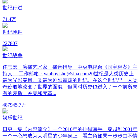
世纪行过
7
1.4万
世纪晚钟
22
7807
世纪战争
任志宏，演播艺术家，播音指导，中央电视台《国宝档案》主
持人。 工作邮箱：yanboyishu@sina.com20世纪是人类历史上
最为光彩夺目、又最为剧烈震荡的世纪。在这个世纪里，人类
奇迹般地改变了世界的面貌，但同时历史也进入了一个前所未
有的矛盾、冲突和变革...
48
7945.7万
娱乐世纪
日更一集【内容简介】一个2010年的扑街写手，穿越到2001年
一个一心想成为大明星的少年身上，看主角如果一步步由不情