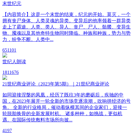
末世纪元
【内容简介】这是一个末世的结束，纪元的开始。莫灭，一个
拥有丧尸身体、人类灵魂的异类。变异后的他率领着一群异类
走上了霸途。人类、类人、异人、丧尸、尸人、骷髅、变异生
物、魇魂以及其他奇特生物同时降临。种族和种族，势力与势
力，纷争不断。人类中...
65
1101
世纪人朗读
181
1676
21世纪商业评论（2023年第5期）｜21世纪商业评论
如同迎接涅槃的凤凰，经历了既往3年的磨砺后，疾驰的中
国，在2023年展开一轮全新的市场竞逐浪潮，吹响拼经济的号
角。 全新的行业格局，催动着纵横其间的企业家们，迎接一
轮脱胎换骨的全新发展时机。 诸多种种，如挑战，更似机
遇。在国际传统敷料市场所向披...
4
197