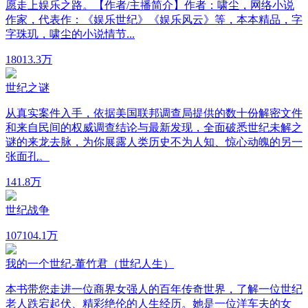
愿走上娱乐之路。【作者/主播简介】作者：啸尘，网络小说
作家，代表作：《娱乐世纪》《娱乐风云》等，本本精品，字
字珠玑，啸尘的小说情节...
180
13.3万
世纪之谜
从真实案件入手，依据美国联邦调查局提供的数十份解密文件
和来自民间的权威调查结论与最新发现，全面破悉世纪未解之
谜的来龙去脉，为你展露人类历史不为人知、惊心动魄的另一
张面孔。
14
1.8万
世纪战争
107
104.1万
我的一个世纪-董竹君（世纪人生）
本书带您走进一位商界女强人的百年传奇世界，了解一位世纪
老人跌宕起伏、精彩绝伦的人生经历。她是一位洋车夫的女