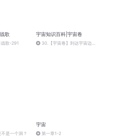
甲战歌
宇宙知识百科|宇宙卷
战歌-291
30.【宇宙卷】到达宇宙边
缘，能把“手”伸出去吗？
宇宙
底是不是一个洞？
第一章1-2