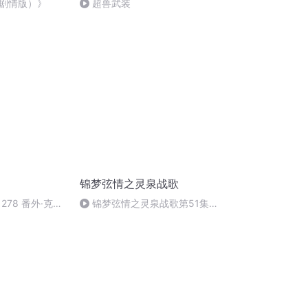
剧情版）》
超兽武装
锦梦弦情之灵泉战歌
278 番外·克隆
锦梦弦情之灵泉战歌第51集
（完））