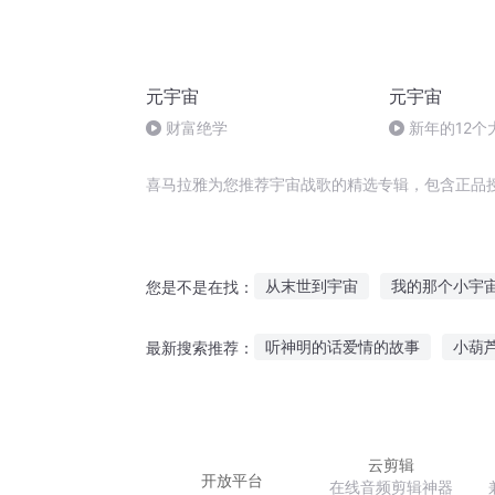
元宇宙
元宇宙
财富绝学
新年的12个
喜马拉雅为您推荐宇宙战歌的精选专辑，包含正品
从末世到宇宙
我的那个小宇
您是不是在找：
万物主宇宙
天宇星宙
宇
听神明的话爱情的故事
小葫
最新搜索推荐：
人宇神宙
听太阳和月亮的故事
火山战
有声故事女生推荐听吗
连麦
云剪辑
开放平台
在线音频剪辑神器