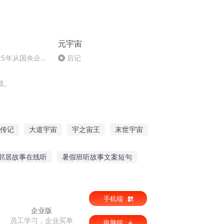
元宇宙
业5年从国央企裸
后记
心不再上班
载。
传记
大道宇宙
宇之宙王
末世宇宙
宇宙与宇宙之上
宇宙无边
邻居故事在线听
暑假班听故事文案短句
妹小故事讲故事在线听
手机端
企业版
员工学习，企业买单
电脑端