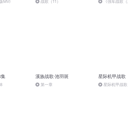
版MV)
战歌（11）
《强军战歌（
8集
溪族战歌·池羽斑
星际机甲战歌
8
第一章
星际机甲战歌 
人