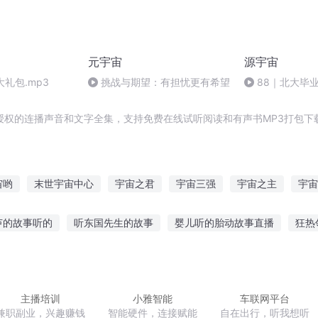
元宇宙
源宇宙
大礼包.mp3
挑战与期望：有担忧更有希望
88｜北大毕
辞2次：当我决
授权的连播声音和文字全集，支持免费在线试听阅读和有声书MP3打包下
宙哟
末世宇宙中心
宇宙之君
宇宙三强
宇宙之主
宇宙
宙全星传
我是全宇宙
万古宇宙
重生之一统宇宙
三重宇宙
芦的故事听的
听东国先生的故事
婴儿听的胎动故事直播
狂热
争故事在线听
赵薇有故事的人都听
卡由故事中文版听故事
媛
吃瓜听故事
弗兰克悲伤故事在线听
听鞠皖辞讲故事
主播培训
小雅智能
车联网平台
兼职副业，兴趣赚钱
智能硬件，连接赋能
自在出行，听我想听