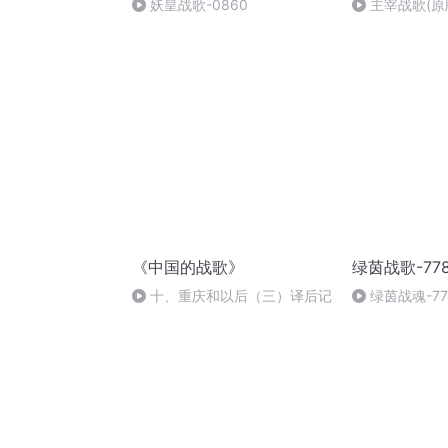
妖皇战歌-0860
主宰战歌(原
《中国的战歌》
绿茵战歌-77
十、重庆和以后（三）译后记
绿茵战魂-77