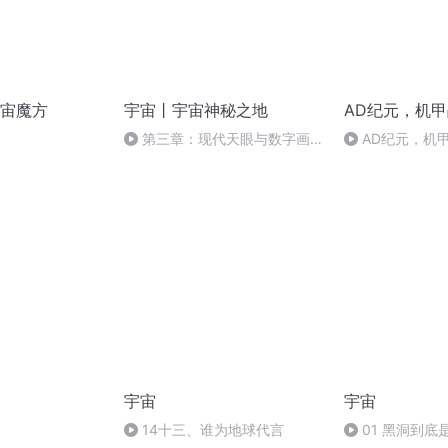
宙魔方
宇宙丨宇宙神秘之地
AD纪元，机
）
第三章：现代天眼与数字画像
AD纪元，机甲
—— 银河的真实模样
宇宙
宇宙
14十三、谁为地球代言
01 黑洞到