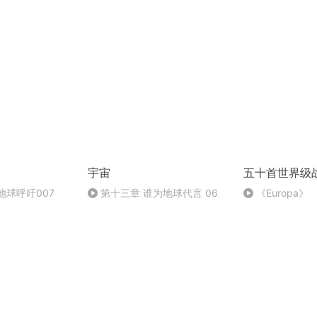
宇宙
五十首世界级
地球呼吁007
第十三章 谁为地球代言 06
《Europa》