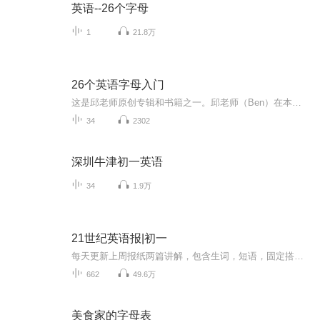
英语--26个字母
1
21.8万
26个英语字母入门
这是邱老师原创专辑和书籍之一。邱老师（Ben）在本专辑以独特视角讲解26个英语字母及其规律常识理论，让学习者对英语字母的发音，书写有深刻理解认识，并给出具体方法指导。邱老师（Ben相信），如果你耐心能坚持学完，你对英语单词的认识将会非常深刻，你...
34
2302
深圳牛津初一英语
34
1.9万
21世纪英语报|初一
每天更新上周报纸两篇讲解，包含生词，短语，固定搭配，助力语感和语法的双重培养！
662
49.6万
美食家的字母表