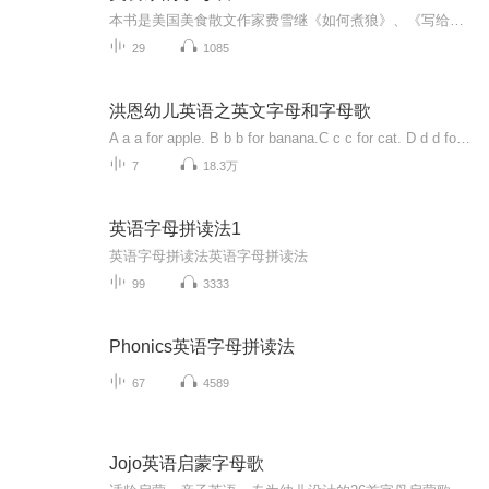
本书是美国美食散文作家费雪继《如何煮狼》、《写给牡蛎的情书》等之后的另一部散文佳作。在书中，费雪通过结构英文二十六个字母，使每一个字母对应一个跟美食相关的词汇，并对这些词汇加以精彩的诠释，传达出她对人生、社会和男女关系等等各方面的睿智见...
29
1085
洪恩幼儿英语之英文字母和字母歌
A a a for apple. B b b for banana.C c c for cat. D d d for dog.E e e for eye. F f f for face.G g g for go. H h h for hop.I i i for ice cream. J j j for jelly.K k k for kite. L l l for light.M m m for morning. N n n for night.O o o for orange. P p p for pizza.Q q q for quilt. R r r for rug.S s s for sock. T t t for T-shirt.U u u for umbrella. V v v for violin.W w w for walk. X x x for x-ray.Y y y for yard. Z z z for zebra.《A B C D E F G, H I J K L M N O P. Q R S and T U V,W X and Y and Z. Happy happy we shall be, when we learn our ABCs.》
7
18.3万
英语字母拼读法1
英语字母拼读法英语字母拼读法
99
3333
Phonics英语字母拼读法
67
4589
Jojo英语启蒙字母歌