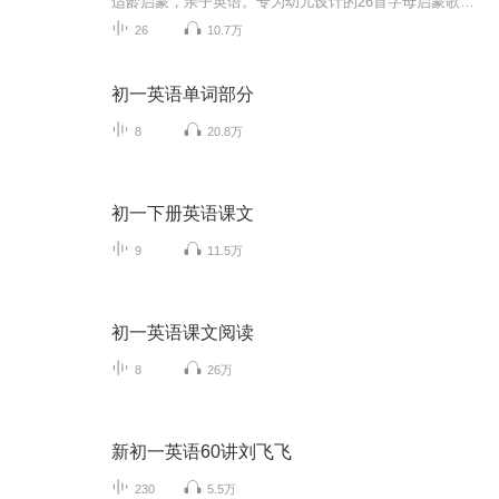
适龄启蒙，亲子英语。专为幼儿设计的26首字母启蒙歌，通过jojo和他的字母版朋友一起发生的有去故事，让孩子轻松掌握每个字母以及关联高频字母单词，用孩子喜欢的方式开启英语启蒙第一课
26
10.7万
初一英语单词部分
8
20.8万
初一下册英语课文
9
11.5万
初一英语课文阅读
8
26万
新初一英语60讲刘飞飞
230
5.5万