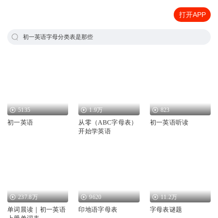
打开APP
初一英语字母分类表是那些
5135
1.9万
823
初一英语
从零（ABC字母表）
初一英语听读
开始学英语
237.8万
9620
11.2万
单词晨读｜初一英语
印地语字母表
字母表谜题