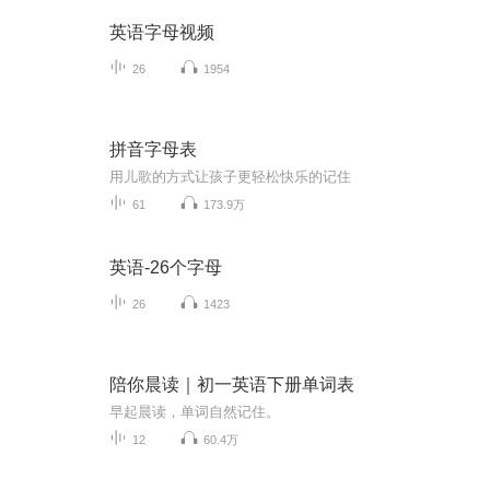
英语字母视频
26
1954
拼音字母表
用儿歌的方式让孩子更轻松快乐的记住
61
173.9万
英语-26个字母
26
1423
陪你晨读｜初一英语下册单词表
早起晨读，单词自然记住。
12
60.4万