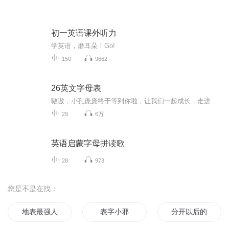
初一英语课外听力
学英语，磨耳朵！Go!
150
9662
26英文字母表
嗷嗷，小孔庞庞终于等到你啦，让我们一起成长，走进孩子心中最美丽的七彩殿堂...
29
6万
英语启蒙字母拼读歌
28
973
您是不是在找：
地表最强人类
表字小邪
分开以后的那些年