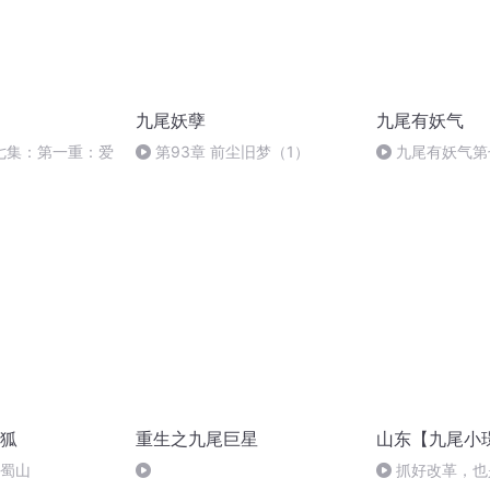
九尾妖孽
九尾有妖气
七集：第一重：爱
第93章 前尘旧梦（1）
九尾有妖气第
狐
重生之九尾巨星
山东【九尾小
到蜀山
抓好改革，也