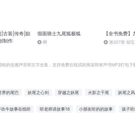
|古装|传奇|励
假面骑士九尾狐极狐
【全书免费】
青创制作
啊
第207章 胡
（四）
授权的连播声音和文字全集，支持免费在线试听阅读和有声书MP3打包下
世界的尾巴
妖尾之心剑
穿越之妖尾
火影之千尾
妖尾之风
魔尊
我有一个大尾巴
九尾修真传
妖尾之明月当歌
火影之
手吹牛故事在线听
听老师讲故事16
小朋友听的的故事
孩子听
战斗的日子
九尾天妖
妖尾之圣剑
龙尾生灵
尸故事在线听
奇妙故事全集在线听
北京听鬼故事俱乐部在哪