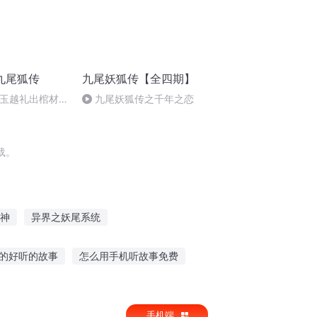
九尾狐传
九尾妖狐传【全四期】
宝玉越礼出棺材
九尾妖狐传之千年之恋
载。
神
异界之妖尾系统
我成为了九尾
我的老师是九尾
的好听的故事
怎么用手机听故事免费
只听不看的少儿故事
怎么下载故事给幼儿听
手机端