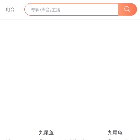
电台
九尾鱼
九尾龟