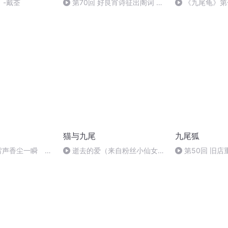
）-戴荃
第70回 好良宵诗征出阁词 留
《九尾龟》第
学生弹打章秋谷
（完结）阻星期
令东阁宴嘉宾
猫与九尾
九尾狐
雷声香尘一瞬 酒
逝去的爱（来自粉丝小仙女的
第50回 旧店
吟
爱情故事）—沈/D
人半老效作男装