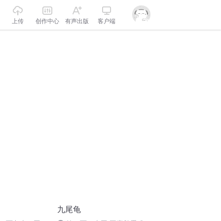
上传
创作中心
有声出版
客户端
九尾龟