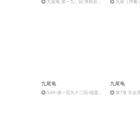
九尾龟 第一九〇回 章秋谷闭
九尾（伴奏
门守制 祁祖云挟忿兴谣
九尾龟
九尾龟
549-第一百九十二回-阻星期
第7章 车走
曲房惊好梦-行酒令东阁宴嘉宾-
酣奇气名士高
下