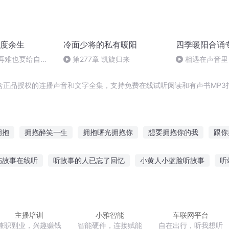
度余生
冷面少将的私有暖阳
四季暖阳合诵
活再难也要给自己
第277章 凯旋归来
相遇在声音里
阳 晨风 小火柴202
含正品授权的连播声音和文字全集，支持免费在线试听阅读和有声书MP3
拥抱
拥抱醉笑一生
拥抱曙光拥抱你
想要拥抱你的我
跟你
后裔
拥抱青春
转身拥抱你
还差你一个拥抱
回首拥抱爱情
伤故事在线听
听故事的人已忘了回忆
小黄人小蓝脸听故事
听
第三次拥抱
星空下的拥抱
回到过去拥抱你
现在就来拥抱我
多故事在线听
听故事交学费的视频
讲个故事让你听英文
听长
听的语音故事
幼儿园听故事音频
听奶奶讲的故事歌曲
主播培训
小雅智能
车联网平台
兼职副业，兴趣赚钱
智能硬件，连接赋能
自在出行，听我想听