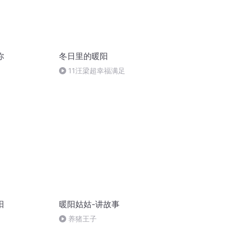
你
冬日里的暖阳
11汪梁超幸福满足
阳
暖阳姑姑-讲故事
养猪王子