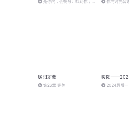
是你的，会拐弯儿找到你；不
你与时光皆暖
属于你的，你怎么抓也抓不住
暖阳蔚蓝
暖阳——202
第26章 完美
2024最后一
，就 是 明 年 