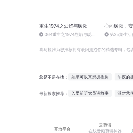
重生1974之烈焰与暖阳
心向暖阳，安
064重生之1974烈焰与暖阳
第25集生
第六十四章-暖阳依旧六（完）
留一份温柔
喜马拉雅为您推荐拥有暖阳拥抱你的精选专辑，包
如果可以真想拥抱你
午夜的
您是不是在找：
拥抱星河拥抱你
拥抱太阳的
入团前听党员讲故事
派对悲
最新搜索推荐：
你是我穿越时间也想拥抱的人
听恐龙故事搞笑头像男生
许
小孩睡觉听故事丑小鸭
奶狗
云剪辑
开放平台
在线音频剪辑神器