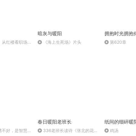
暗灰与暖阳
拥抱时光拥抱
】从红楼看职场：
《海上生死场》片头
第620章
做自己
春日暖阳老班长
纸间的细碎暖
绪不好，是智慧不
336老班长读诗《张北的花田
鸡汤