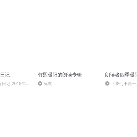
草海》
日记
竹煕暖阳的朗读专辑
朗读者四季暖
日记:2019年9
沉默
《我们不再一
朗诵：四季暖阳