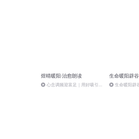
叫“不回复”
够！
煜晴暖阳·治愈朗读
生命暖阳辟谷
心念调频迎富足｜用好吸引力
生命暖阳辟谷
法则，财富自然向你靠拢
月28日