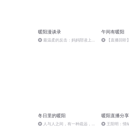
暖阳漫谈录
午间有暖阳
最温柔的反击：妈妈陪读上
【直播回听
岸，女儿自此蜕变
要多努力才能
冬日里的暖阳
暖阳直播分享
人与人之间，有一种疏远，
王阳明：情