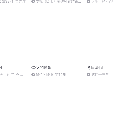
阳387打击连连
专辑《暖阳》播讲收官结束
人生，择善而
语，新专辑《潮音纪事：码头时
光》16集预告
4
错位的暖阳
冬日暖阳
天丨过 了 今 天
错位的暖阳-第19集
笫四十三章
！