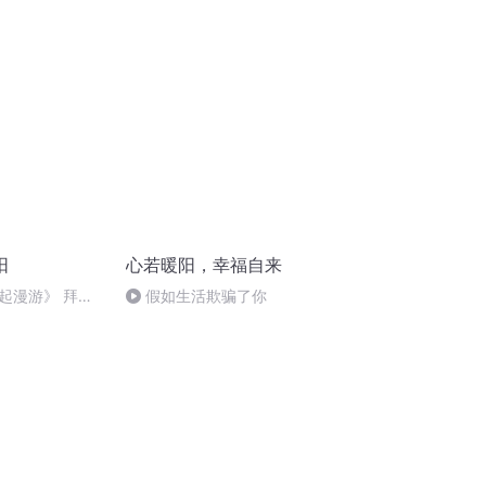
阳
心若暖阳，幸福自来
起漫游》 拜伦
假如生活欺骗了你