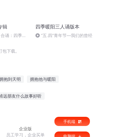
专辑
四季暖阳三人诵版本
 合诵：四季暖
“五.四”青年节—我们的曾经
3.12.23
打包下载。
拥抱到天明
拥抱他与暖阳
用笑容拥抱青春
男神拥抱全世界
靖远朋友什么故事好听
辈讲入队故事心得
幼儿听恐龙故事的好处
手机端
企业版
员工学习，企业买单
电脑端