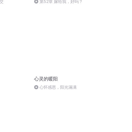
交
第52章 嫁给我，好吗？
心灵的暖阳
心怀感恩，阳光滿满