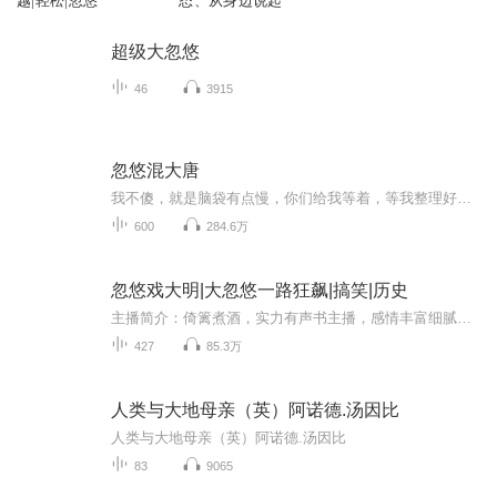
越|轻松|忽悠
态、从身边说起
超级大忽悠
46
3915
忽悠混大唐
我不傻，就是脑袋有点慢，你们给我等着，等我整理好这些书，你们就知道我有多么 厉害了。 网文编辑穿越大唐。忽悠大帝李二折腾程老流氓。扶持李恪，整顿朝纲，功在天下，源远流长……精彩网文。
600
284.6万
忽悠戏大明|大忽悠一路狂飙|搞笑|历史
主播简介：倚篱煮酒，实力有声书主播，感情丰富细腻，演绎生动精彩！~团队经验丰富，有多本有声作品录制经验！简介：文学博士钟楠被老婆一锅底打到了大明，接下来会发生什么呢？励精图治的朱佑樘；老谋深算的李东阳；意气风发的唐伯虎；高深莫测的王守仁；...
427
85.3万
人类与大地母亲（英）阿诺德.汤因比
人类与大地母亲（英）阿诺德.汤因比
83
9065