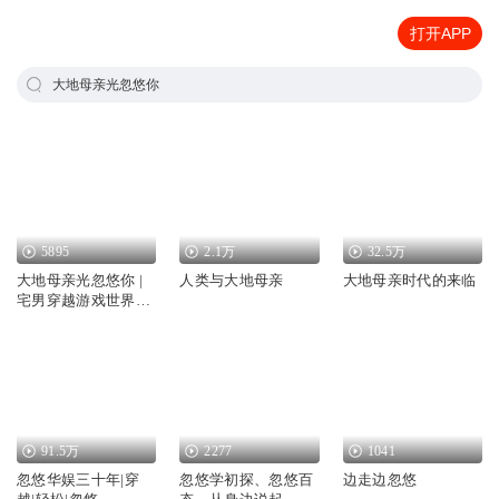
打开APP
大地母亲光忽悠你
5895
2.1万
32.5万
大地母亲光忽悠你 |
人类与大地母亲
大地母亲时代的来临
宅男穿越游戏世界去
升级打怪
91.5万
2277
1041
忽悠华娱三十年|穿
忽悠学初探、忽悠百
边走边忽悠