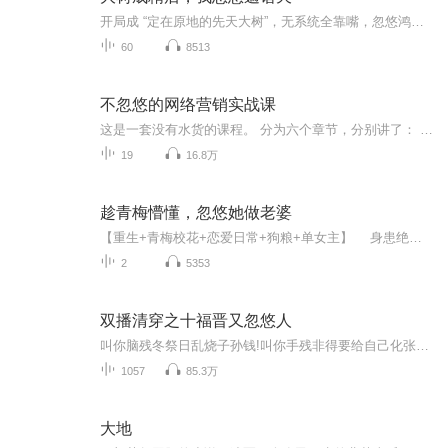
开局成 “定在原地的先天大树”，无系统全靠嘴，忽悠鸿钧拿法宝、教三清悟道，底层逆袭超爽；不靠打怪靠 “忽悠”，别人悟道我变强，“口舌之道” 联动开天辟地，洪荒修行玩出新花样；青年鸿钧、三清不再 “天生无敌”，跟着 “树形态主角” 学道成长，经...
60
8513
不忽悠的网络营销实战课
这是一套没有水货的课程。 分为六个章节，分别讲了： 1，网络营销、推广的基本知识 2，网络推广行业的工作内容、薪资水平 3，网络推广行业的简历、面试技巧 4，小白如何写出有转化的文案 5，如何运作一个有粉丝、有转化的微博 6，微信推广的基本套路和方法...
19
16.8万
趁青梅懵懂，忽悠她做老婆
【重生+青梅校花+恋爱日常+狗粮+单女主】 身患绝症的易枫重生2000年，这一年，青梅校花顾沐希18岁。“易枫借我笔用一下！”“……你昨天不才借了吗？”“昨天是昨天，今天是今天，今非昔比懂不懂？”“……服了你了，好吧，给你。”“易枫撕一张纸借我用...
2
5353
双播清穿之十福晋又忽悠人
叫你脑残冬祭日乱烧子孙钱!叫你手残非得要给自己化张妖精脸!就算是不受老十待见,那也比现在这情况好。怪不得老人常说,每一句谎言后面都跟着一百句一千句需要去圆谎的次谎言! 她原本是个学霸大学生，因为冬祭日烧纸乱许愿，被灰孙子带到了清朝，穿越成为草...
1057
85.3万
大地