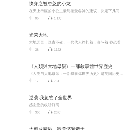
快穿之被忽悠的小龙
在天上待腻的小公主最终接受各神的建议，决定下凡间体验生活，据父皇说还有惊喜等着自已，那就下去玩玩好了，反正天上各处已经转悠过了①70年代下乡知青②末世里的大学生③90年代打工妹 ……为何每个小世界都会有一个男人守护着她他到底是谁？他们又会有怎...
95
1.1万
光荣大地
大地无言，亘古不变，一代代人挣扎着，奋斗着 眷恋着
36
1122
《人類與大地母親》一部敘事體世界歷史
《人类与大地母亲：一部叙事体世界历史》是英国历史学家阿诺德·约瑟夫·汤因比创作的历史学著作，首次出版于1976年。该书以抒情诗般优美的笔调，展示了人类与其生存环境（即“大地母亲”）的相互关系，描述了人类文明的起源、发展、相互交往和彼此融合的...
17
761
逆袭:我忽悠了全世界
感谢您的收听订阅！
358
26万
大树成精后，我忽悠遍诸天