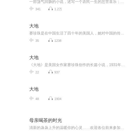
一部荡气回肠的小说，述写一个农民一生的悲苦喜乐；一个跌宕起伏的故事，一个中国农民的缩影，一部中国农民的史诗……
341
1.2万
大地
赛珍珠是在中国生活了四十年的美国人，她对中国的传统生活方式念念不忘，于是写下了这部曾获得过诺贝尔文学奖的小说《大地》。这是一部恢宏的画卷，植根于坚实的土壤。人们生于斯，长于斯，埋于斯。和大地为伴，会有很多朴实的生活哲思，没有那么多不切实...
35
1238
大地
《大地》是美国女作家赛珍珠创作的长篇小说，1931年首次发表。《大地》以20世纪初的中国为背景，这一时期，许多农民主要靠土地维生。故事开始于男主人公王龙与女主人公阿兰的大婚之日，讲述了王龙一家人从一无所有到成为富农的故事。在《大地》里，作者以...
22
937
大地
48
1904
母亲喝茶的时光
清新的袅袅上升的温暖你的心灵……欢迎各位前来参加我特别地为母亲们、（外）祖母们和即将加入母亲队伍的妇女们举行的茶宴会。请允许我用精致的瓷杯给你倒上一杯热腾腾的中国茶。在你和我邀请的妇女们见面之时，我会递给你一盘上面浇有柠檬酪和山莓酱的烤...