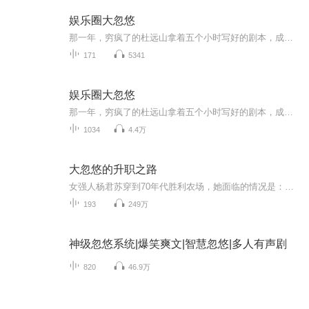
娱乐圈大忽悠
那一年，穷疯了的杜远山拿着五个小时写好的剧本，成功地向某白富美忽悠了一百万投资……起初的他只想花八十万随便拍拍应付下，然后在电影上映前夕卷走剩下的二十万回老家从此老老实实地娶老婆做点小本买卖，同时打死他也不来横店了……但是……票房爆炸了……
171
5341
娱乐圈大忽悠
那一年，穷疯了的杜远山拿着五个小时写好的剧本，成功地向某白富美忽悠了一百万投资……起初的他只想花八十万随便拍拍应付下，然后在电影上映前夕卷走剩下的二十万回老家从此老老实实地娶老婆做点小本买卖，同时打死他也不来横店了……但是……票房爆炸了……
1034
4.4万
大忽悠的升职之路
女强人杨君苏穿到70年代胜利农场，她面临的情况是：父母重男轻女，爸只顾自己舒服不管家里，妈爱打压女儿。工作要被人顶替，大姐的婆婆骂上了门。杨君苏：我这人不挑食，但也从来不吃亏。体重100斤，反骨200斤。我今天就教你们做个人。她给极品上思想品德...
193
249万
神级忽悠系统|爆笑爽文|智慧忽悠|多人有声剧
820
46.9万