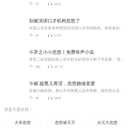
73
3110
别被演讲口才机构忽悠了
市面上存在着各种类型的演讲口才培训机构，各有各的套路和模式，作为一个普通的口才学习者，往往看不清看不透，而被各种机构所忽悠，交了钱，却没有获得改变，还损失了信心。希望用这个专辑分享一些这个行业的本质，希望对你选择培训机构有一些参考价值。特别声明：尽管我会尽量以客观的态度去表达，但我们也是一家口才训练机构，所以我们的话，难免有美化自我的嫌疑，所以你也需要批判性的参考我的观点。如果想要更多了解我们，或者加入我们社群做刻意练习，可以关注我们的微信公众号...
42
2.5万
斗罗之小小忽悠丨免费有声小说
身负二哈背肌的某人坐在村头的歪脖子树下寻思着：“某三的发家史证明武学在斗罗是很有市场的，俺寻思着每一个魂技应该都可以扩展山寨成一部武学，对了，他们把这叫自创魂技。”“比如赵无极的大力金刚掌开发开发应该能山寨成某同名绝技，小舞的无敌金身可...
285
34.7万
斗破:趁熏儿青涩，忽悠她做老婆
穿越斗破前期，萧白开局帮熏儿温养骨骼，获得荒古圣体！魔兽山脉中，给云韵疗伤，获得他化自在大法！青山镇中，给小医仙解毒，抑制厄难毒体，获得至尊骨！塔格尔大沙漠中，给美杜莎女王推拿，完成七彩吞天蟒的进化，获得万物母气鼎！多年后，萧白望着身前...
49
5606
您是不是在找：
大宋忽悠
忽悠诸天万界
次元大忽悠