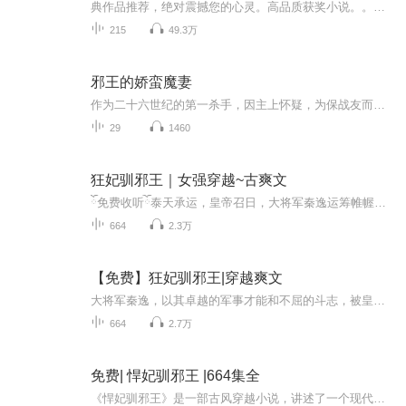
典作品推荐，绝对震撼您的心灵。高品质获奖小说。。大家多支持，小说情节进口时间脉搏，内容精彩生动。人物刻画细腻到位。给您一种身临其境的感觉，也欢迎多提建议和意见。我们将不断改进学习，争取带给大家优秀的作品。您的每一次聆听都是对我们最大的支持和厚爱。谢谢！
215
49.3万
邪王的娇蛮魔妻
作为二十六世纪的第一杀手，因主上怀疑，为保战友而自尽，启料竟一朝穿越。穿越后的身份这么爽？虽是心智不全，却是受尽万千宠爱，可是那些不长眼的都是哪里来的？敢在姑奶奶我的面前耍小心机？！看老娘不把你们教训得哭爹喊娘！本是天之骄子，岂容尔等放肆！过程打怪升级，啪啪打脸，美男美女多多，萌兽多多，呜呜，真的是太好看啦！
29
1460
狂妃驯邪王｜女强穿越~古爽文
ོ免费收听ོ泰天承运，皇帝召日，大将军秦逸运筹帷幄，击退蛮夷，屡战屡胜，册封异姓王秦王，赐王爷府.这个时候他只有24岁....她是古哈尔部落首领的小女儿，也是下一任首领，同样是古哈尔部落最勇猛的女战士。散打黑带的她穿越到古代，已经二十载.....一...
664
2.3万
【免费】狂妃驯邪王|穿越爽文
大将军秦逸，以其卓越的军事才能和不屈的斗志，被皇帝册封为异姓王——秦王。与此同时，古哈尔部落的女战士，部落首领的小女儿，也是下一任首领的继承人，以其勇猛和散打黑带的技艺著称。当这两位性格迥异却又同样强大的人物相遇，狂妃与邪王的故事就此展...
664
2.7万
免费| 悍妃驯邪王 |664集全
《悍妃驯邪王》是一部古风穿越小说，讲述了一个现代女性的灵魂穿越到古代，成为一位性格刚烈、不畏权贵的悍妃。在这个充满权谋和斗争的古代世界里，她不仅要面对宫廷内的尔虞我诈，还要驯服那个传说中冷酷无情、令人闻风丧胆的邪王。随着故事的展开，悍妃...