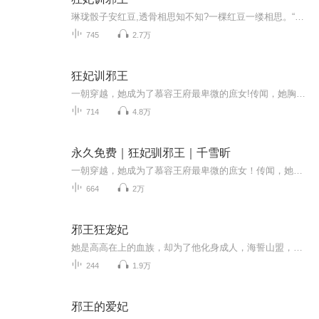
琳珑骰子安红豆,透骨相思知不知?一棵红豆一缕相思。“皇上,臣是男子,皇上就放过臣,不要脱臣衣服了。”“虽然你是男的,但联就是喜欢,不关男女。朕对你已爱之入骨,永远不能放手。”可指点江山,亦可金戈铁马,扮过男装,中过探花,做过帝师的一个奇女子。最后又...
745
2.7万
狂妃训邪王
一朝穿越，她成为了慕容王府最卑微的庶女!传闻，她胸无点墨，痴傻无能，还是一个行动不便的苦命跛子!人人对她避而远之，鄙夷不屑，亲人手足皆以她为耻，处处排挤她，为难她，更肆意将她玩弄于鼓掌之中。大婚之日，她和姐姐同时出嫁，姐姐风光无限，她却衰...
714
4.8万
永久免费｜狂妃驯邪王｜千雪昕
一朝穿越，她成为了慕容王府最卑微的庶女！传闻，她胸无点墨，痴傻无能，还是一个行动不便的苦命跛子！人人对她避而远之，鄙夷不屑，亲人手足皆以她为耻，处处排挤她，为难她，更肆意将她玩弄于鼓掌之中。大婚之日，她和姐姐同时出嫁，姐姐风光无限，她却...
664
2万
邪王狂宠妃
她是高高在上的血族，却为了他化身成人，海誓山盟，非君不嫁。新婚之夜，身份曝光，被逼跳崖。她是碧月大陆君家有名的痴傻丑女，却被陷害致死。当她成为她之后，会有什么不一样的在卑微庶女背后，隐藏着怎样的惊世大身份在丑陋样貌背后，又隐藏着怎样的惊...
244
1.9万
邪王的爱妃