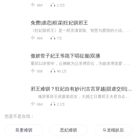
664
2.3万
免费|虐恋|权谋|狂妃驯邪王
《狂妃驯邪王》是一部充满冒险、智慧与爱情的小说。它不仅展现了主角们的成长与磨难，更描绘了他们如何在强者的世界中立足，最终收获爱情与成长的故事。这是一个关于勇气、智慧与爱情的传奇，一段令人热血沸腾的冒险之旅，一场狂妃与邪王之间的精彩对决。...
664
7万
傲娇世子妃王爷跪下唱征服|双播
重回12岁那年，云拂晓为父亲博官位，为娘亲博宠爱，为幼弟博前程，为自己求心安，但却不曾想招惹了最桀骜不驯的庆国公世子。 整个京城的未婚少女们，整天想的便是怎样将他给扑倒；而他想的却是，怎样才能将她给拐回家。 国公府里，终于被娶回家的某人，刚空闲两秒，一大堆下人来报： 管家甲：“世子妃，圣上有意将公主下嫁我们国公府。” 小厮乙：“世子妃，尚书府的大小姐对我们家爷思念成疾，闹着要上吊。” 丫头丙：“爷刚去街上走了一趟，城西的寡妇闹着要改嫁。” 云拂晓：…… 某位爷，便默默地跪到墙...
509
49.1万
邪王难驯？狂妃自有妙计|古言穿越|甜虐交织|爽文
魂穿慕容王府废柴庶女，大婚之日遭邪王夫君当众折辱，她反手一句“这婚，我休了”，惊艳整个京城！ 昔日痴傻跛子竟是绝世天才，医术毒术样样精通，智斗恶毒后宅、手撕白莲花庶妹，步步逆袭风华万丈！ 冷傲霸道的战神邪王，本想冷眼...
664
2.1万
您是不是在找：
良妻难驯
恶妃难驯
斗龙榻妖后难驯