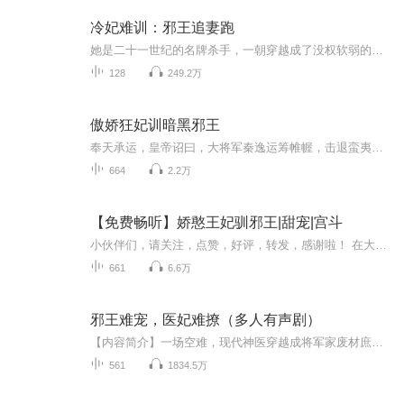
冷妃难训：邪王追妻跑
她是二十一世纪的名牌杀手，一朝穿越成了没权软弱的将军府嫡女，恶名在外，心狠手辣。 他是人人憧憬的大楚战神，却因功高震主被视为眼中钉。一道赐婚圣旨，她被用来羞辱于他，娶一个这样的王妃让他这个高高在上的战神有了污点，最让他气愤的是这个女人处处跟他做对，小妾被她踢出门，侧妃被她毁了容，还带着他的种逃跑！ 没关系，天下都是他的，她还能逃上天不成？！
128
249.2万
傲娇狂妃训暗黑邪王
奉天承运，皇帝诏曰，大将军秦逸运筹帷幄，击退蛮夷，屡战屡胜，册封异姓秦王，赐王府。这个时候他只有24岁。。。她是古哈尔部落首领的小女儿，也是下一任首领，同样是古哈尔部落做勇猛的女战士。散打黑带的她穿越到古代，已经二十载了。。。一个是狂妃，...
664
2.2万
【免费畅听】娇憨王妃驯邪王|甜宠|宫斗
小伙伴们，请关注，点赞，好评，转发，感谢啦！ 在大燕国，有一个传说，邪王夜无殇，一个能让小儿止啼的名字。他英俊潇洒，却也冷酷无情，权势滔天，无人敢惹。然而，命运弄人，他却娶了个爱入骨髓，娇憨霸道的王妃，王妃的的目标很简单：驯服这个邪王，...
661
6.6万
邪王难宠，医妃难撩（多人有声剧）
【内容简介】一场空难，现代神医穿越成将军家废材庶女。替婚出嫁，大婚之夜，传闻中残暴不仁的王爷夫君长鞭一甩……好，好，惹不起她还躲不起么！可是便宜夫君这又是闹哪般？还要跟她生包子？官七画一脸惊恐。不约，不约，王爷我们不约！【作者/主播简介】...
561
1834.5万