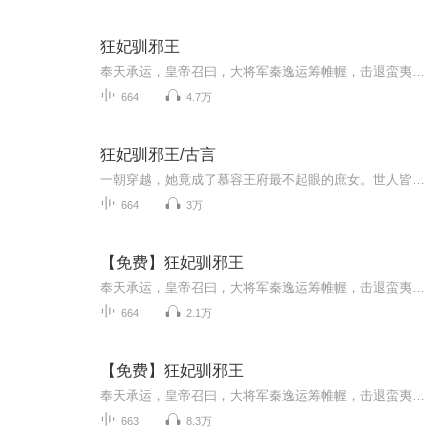
狂妃驯邪王
奉天承运，皇帝召曰，大将军秦逸运筹帷幄，击退蛮夷，屡战屡胜，册封异姓王秦王，赐王爷府。这个时候他只有24岁……她是古哈尔部落首领的小女儿，也是下一任首领，同样是古哈尔部落最勇猛的女战士。散打黑带的她穿越到古代，已经二十载……一个是狂妃，一...
664
4.7万
狂妃驯邪王/古言
一朝穿越，她竟成了慕容王府最不起眼的庶女。世人皆传，她蠢笨无知、痴傻窝囊，还是个行动不便的跛子。亲人嫌弃，旁人鄙夷，她在这世间仿若尘埃，被随意践踏。大婚之日，姐姐风光无限，她却霉运缠身，花轿被拒，沦为全城笑柄。新婚丈夫更是视她如草芥，当...
664
3万
【免费】狂妃驯邪王
奉天承运，皇帝召曰，大将军秦逸运筹帷幄，击退蛮夷，屡战屡胜，册封异姓王秦王，赐王爷府。这个时候他只有24岁……她是古哈尔部落首领的小女儿，也是下一任首领，同样是古哈尔部落最勇猛的女战士。散打黑带的她穿越到古代，已经二十载……一个是狂妃，一...
664
2.1万
【免费】狂妃驯邪王
奉天承运，皇帝召曰，大将军秦逸运筹帷幄，击退蛮夷，屡战屡胜，册封异姓王秦王，赐王爷府。这个时候他只有24岁……她是古哈尔部落首领的小女儿，也是下一任首领，同样是古哈尔部落最勇猛的女战士。散打黑带的她穿越到古代，已经二十载……一个是狂妃，一...
663
8.3万