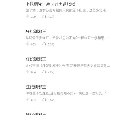
不良姻缘：异世邪王驯妃记
旅个游，丑女苏吉月被两只狗熊逼下山崖，这是多悲催！灵魂穿越也就罢了，可家里白莲盛开，家外极品无数，还能不能好好过日子了！更可怕的是，她身体里居然还钻进了一只虫！这条虫还会下发各种任务，完不成就各种惩罚！摔！老娘不干了！“什么，完成任务有奖励？能……变漂亮！任务到碗里来！””【作者/主播简介】作者：焚香雨，网络小说作家主播：王语嫣购买须知：1、本作品为付费有声书，前40集为免费试听，购买成功后，即可收听，可下载重复收听。2、版权归原作者...
199
4.1万
狂妃训邪王
琳珑骰子安红豆，透骨相思知不知?一棵红豆一缕相思。皇上，臣是男子，皇上就放过臣，不要脱臣衣服了。”“虽然你是男的，但朕就是喜欢，不关男女。朕对你已爱之入骨，永远不能放手。”可指点江山，亦可金戈铁马，扮过男装，中过探花，做过帝师的一个奇女子...
663
3.3万
狂妃训邪王
古代言情《狂妃训邪王》作者-花开彼岸每天更新四集敬请期待！
664
2.2万
狂妃训邪王
琳珑骰子安红豆,透骨相思知不知?一棵红豆一缕相思。“皇上,臣是男子,皇上就放过臣,不要脱臣衣服了。”“虽然你是男的,但朕就是喜欢,不关男女。朕对你已爱之入骨,永远不能放手。”可指点江山,亦可金戈铁马,扮过男装,中过探花,做过帝师的一个奇女子。最后又...
664
2.5万
狂妃训邪王