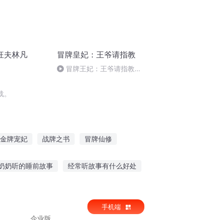
狂夫林凡
冒牌皇妃：王爷请指教
冒牌王妃：王爷请指教
221（完）
载。
金牌宠妃
战牌之书
冒牌仙修
金牌相公
王牌战神
冒牌小人物
奶奶听的睡前故事
经常听故事有什么好处
睡觉
模拟人生幼儿听故事
手机端
企业版