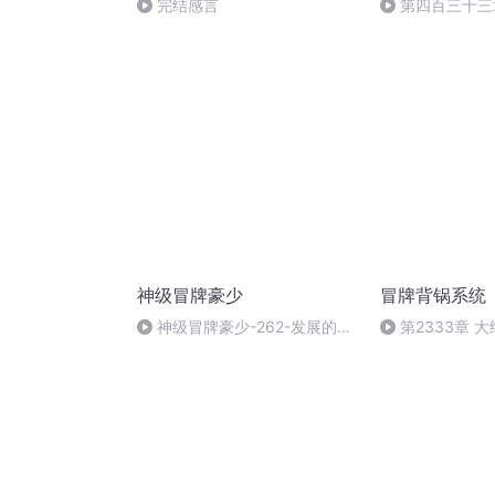
完结感言
第四百三十三
神级冒牌豪少
冒牌背锅系统
神级冒牌豪少-262-发展的契
第2333章 
机（完）