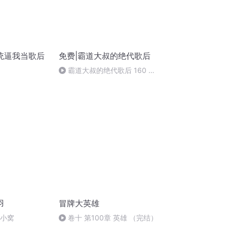
统逼我当歌后
免费|霸道大叔的绝代歌后
霸道大叔的绝代歌后 160 疯
狂复仇
羽
冒牌大英雄
的小窝
卷十 第100章 英雄 （完结）