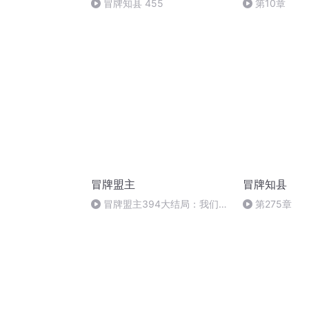
冒牌知县 455
第10章
冒牌盟主
冒牌知县
冒牌盟主394大结局：我们的
第275章
盟主（完）