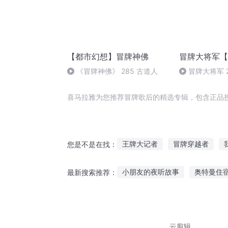
【都市幻想】冒牌神佛
冒牌大将军【
《冒牌神佛》 285 古道人
冒牌大将军 
（大结局）
喜马拉雅为您推荐冒牌歌后的精选专辑，包含正品
王牌大记者
冒牌穿越者
您是不是在找：
金牌打手在异世
冒牌奇才
小朋友的夜听故事
奥特曼住
最新搜索推荐：
王牌仙路
听妈妈讲故事157集
6岁听故
带来故事给你听英语
睡觉听
云剪辑