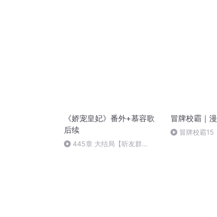
不会停歇【大
《娇宠皇妃》番外+慕容歌
冒牌校霸｜漫
后续
冒牌校霸15
445章 大结局【听友群
927710463】