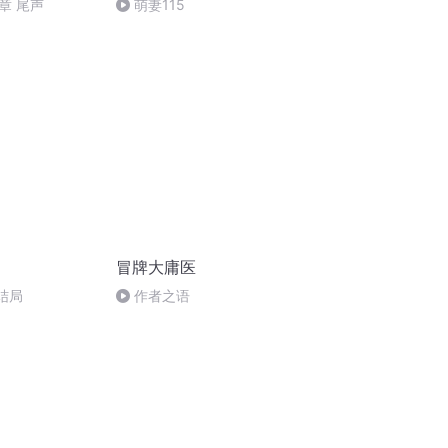
章 尾声
萌妻115
冒牌大庸医
大结局
作者之语