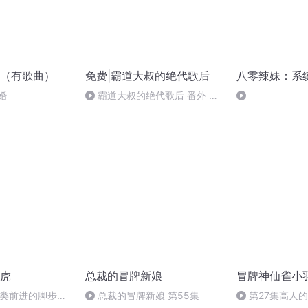
（有歌曲）
免费|霸道大叔的绝代歌后
八零辣妹：系
婚
霸道大叔的绝代歌后 番外 大
结局( 全书完）
虎
总裁的冒牌新娘
冒牌神仙雀小
 人类前进的脚步，
总裁的冒牌新娘 第55集
第27集高人