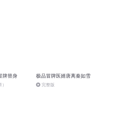
冒牌替身
极品冒牌医婿唐离秦如雪
章）
完整版