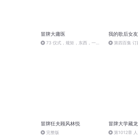
冒牌大庸医
我的歌后女友
73 仪式，规矩，东西，一样
第四百集 订
不能落
冒牌狂夫顾风林悦
冒牌大学藏龙
完整版
第1012章