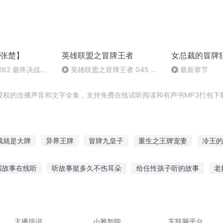
张楚】
英雄联盟之冒牌王者
女总裁的冒牌
262 最终决战
英雄联盟之冒牌王者 045 小
最新章节
组集训
授权的连播声音和文字全集，支持免费在线试听阅读和有声书MP3打包下
我就是大牌
异界王牌
冒牌九皇子
重生之王牌宠妻
冷王的
皇牌圣宠
王牌穿越
王牌重生
武动王牌
王牌星战
宿故事在线听
听故事挺多久不伤耳朵
给任性孩子听的故事
老
事的设备
海神波赛冬故事听
羊和狼的故事听
7岁小孩听故事
的古代宫中故事
张扬上学故事免费听
主播培训
小雅智能
车联网平台