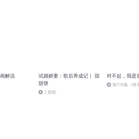
结局】
画解说
试婚娇妻：歌后养成记｜ 甜
对不起，我是
甜饼
第119集（终
2 契机