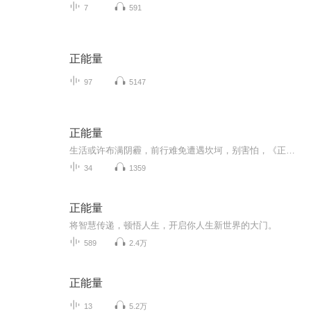
7
591
正能量
97
5147
正能量
生活或许布满阴霾，前行难免遭遇坎坷，别害怕，《正能量》专辑为你而来。这里有激昂的励志篇章，有温暖的人生感悟，更有振奋人心的真实故事 。每一段朗诵都是能量的传递，每一句诉说都直击心灵。在疲惫时为你注入活力，于迷茫中为你指引方向。戴上耳机，让...
34
1359
正能量
将智慧传递，顿悟人生，开启你人生新世界的大门。
589
2.4万
正能量
13
5.2万