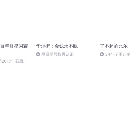
百年群星闪耀
华尔街：金钱永不眠
了不起的比尔
股票即股权再认识
344-了不起
（4）
2017年石黑一