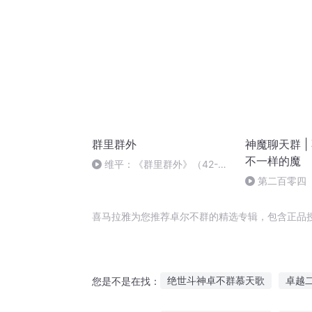
群里群外
神魔聊天群 |
不一样的魔
维平：《群里群外》（42-
完）
第二百零四
喜马拉雅为您推荐卓尔不群的精选专辑，包含正品
绝世斗神卓不群慕天歌
卓越
您是不是在找：
卓泱世界
卓越之途
我的