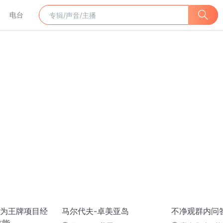
电台
为王牌项目经
马尔代夫-卓美亚岛
不净观群内问