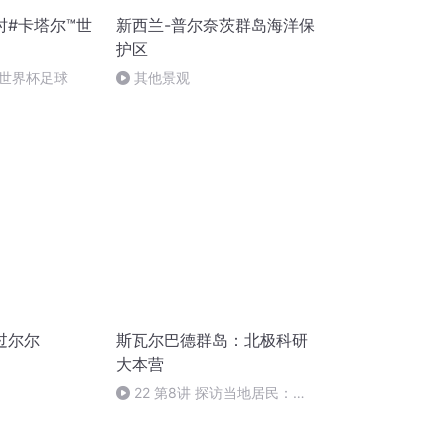
时#卡塔尔™世
新西兰-普尔奈茨群岛海洋保
护区
世界杯足球
其他景观
过尔尔
斯瓦尔巴德群岛：北极科研
大本营
22 第8讲 探访当地居民：斯
维亚煤矿