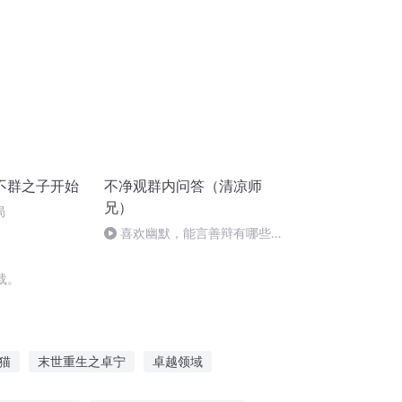
不群之子开始
不净观群内问答（清凉师
兄）
局
喜欢幽默，能言善辩有哪些过
患2026.05.08
载。
猫
末世重生之卓宁
卓越领域
卓越之旅
老子是董卓
卓越之界