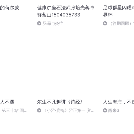
的荷尔蒙
健康讲座石法武张培光蒋卓
足球群星闪耀
群蓝山1504035733
界杯
肠漏与炎症
（往期回顾）
人不遇
尔生不凡趣讲《诗经》
人生海海，不
》第三十站 国清
《小雅·鹿鸣》雅正第一 宴乐
醒来3
之宗