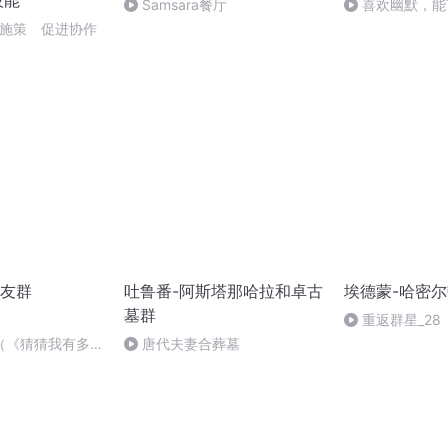
技能
Samsara餐厅
喜欢幽默，能
患2026.5.8
效施策 促进协作
友群
吐鲁番-阿斯塔那哈拉和卓古
埃德蒙-哈密尔
墓群
重返群星_28
（《猜猜我有多爱
唐代夫妻合葬墓
5月在喜马独家播