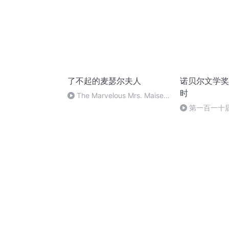
了不起的麦瑟尔夫人
诺贝尔文学奖
时
The Marvelous Mrs. Maisel
FULL Interview on Live with
第一百一十届
Kelly
雄