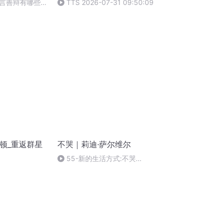
言善辩有哪些过
TTS 2026-07-31 09:50:09
顿_重返群星
不哭｜莉迪·萨尔维尔
55-新的生活方式:不哭
（222/222）