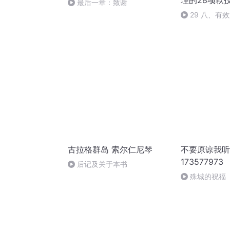
理的28项软
最后一章：致谢
29 八、有
古拉格群岛 索尔仁尼琴
不要原谅我听
173577973
后记及关于本书
殊城的祝福
你》2018年
出）