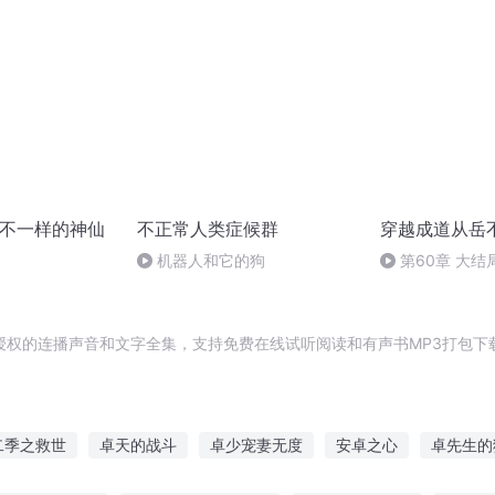
 不一样的神仙
不正常人类症候群
穿越成道从岳
机器人和它的狗
第60章 大结
授权的连播声音和文字全集，支持免费在线试听阅读和有声书MP3打包下
二季之救世
卓天的战斗
卓少宠妻无度
安卓之心
卓先生的
卓越人生
青衣卓绝
神魂至尊卓文
安卓少年
卓月凡星