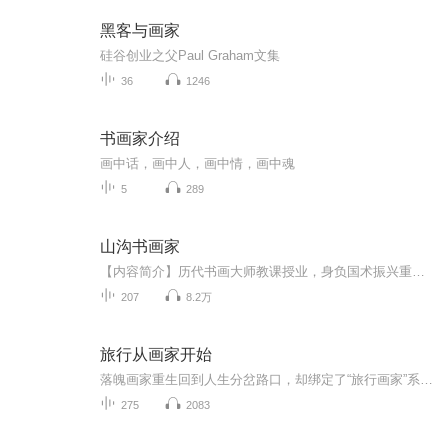
黑客与画家
硅谷创业之父Paul Graham文集
36
1246
书画家介绍
画中话，画中人，画中情，画中魂
5
289
山沟书画家
【内容简介】历代书画大师教课授业，身负国术振兴重任。笔法千古不易，失传至今，神人九势重现。山沟无名小辈化身书画大师的传奇人生，将由我来亲自书写！文字版权方：阅文听书【作者/主播简介】作者：忘三川，网络小说作家。主播：晓声点文化传媒【购买须...
207
8.2万
旅行从画家开始
落魄画家重生回到人生分岔路口，却绑定了“旅行画家”系统——只要踏足未知之地，绘制当地风物，就能获得技能点与传奇素材！从此，他扛起画板，成为路上最疯狂的旅人。在西藏雪山之巅画下日照金山，技能【色彩掌控】瞬间满级；于撒哈拉沙漠勾勒星空，领悟...
275
2083