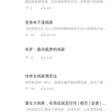
通过线条简笔画，以及讲故事的方法，培养孩子的想像力以及发散思维，展现绘画天赋，提升语言表达能力，成长第一步，启蒙小画家。每一集节目后面都有互动内容，欢迎家长朋友们将孩子的作品发至评论区！有惊喜哦！
6
154
变身本子漫画家
【内容简介】当人们高兴的翻阅着本子内八块腹肌少女，津津有味的观看着里番内手臂比腿还粗的女性时……苏仙儿得知这一切，毅然提起画笔。“这个世界的工口就由我来拯救！”【作者/主播】作者：妙笔生污主播：剧舞吧满园
213
181.4万
米罗：载诗载梦的画家
21
1133
传奇女画家弗里达
世间有这样一种人，造物主赐予她深重苦难，是为了激发其展现出异于常人的璀璨光芒，弗里达就是这样。6岁小儿麻痹；18岁车祸，全身粉碎性骨折；32次手术、3次流产；22岁成婚，32岁离婚，33岁复婚，47岁去世，她是墨西哥国宝级画家、共产主义战士、壁画大师...
152
10.6万
重生大画家，有系统就是任性 | 都市 | 逆袭 | 年代
【内容简介】重生千禧年末，高考失利、人生潦草的姜哲意外携“天道酬勤系统”归来！这一次，他握紧画笔，绑定系统，把学习时长兑换成技能礼包与财富奖励，水彩、素描、设计技能一路飙升，更凭实力卖出画作，轻松实现经济自由。 艺考场上，他以独特画风惊...