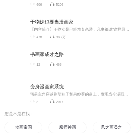
606
5206
干物妹也要当漫画家
【内容简介】干物女是已经放弃恋爱，凡事都说“这样最轻松”的年轻女孩。主角的名字叫作安忆，她很喜欢安逸的生活。为了安逸的生活，穿越到平行世界的她，只能拿起画笔，赚取足够金钱供她死宅，等什么时候赚够了钱……那就尽情地休刊吧。什么？无数粉丝读...
478
38.7万
书画家成才之路
12
468
变身漫画家系统
宅男主角穿越到萌妹子和泉纱雾的身上，发现当今漫画界流行漫威和热血王道漫。除了漫威就是王道，没有埃罗芒阿魔禁超炮Fate食戟之灵等前世大火动漫。当主角大呼没有萌系漫时，系统降临，传授满分画技，开放神级漫库！这个世界的动漫，由我来拯救！纱雾拿起手绘板，开启漫画家之...
8
2017
您是不是在找：
动画帝国
魔师神画
风之画员之风之子