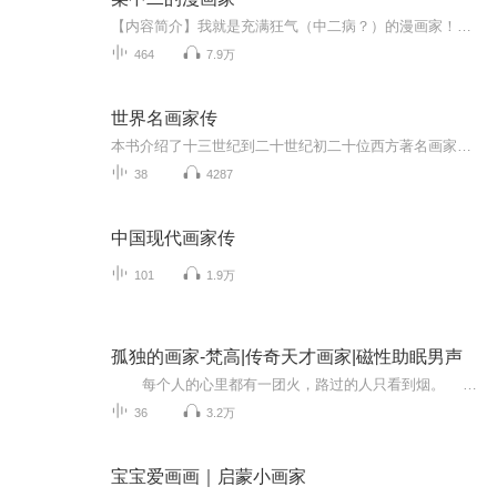
【内容简介】我就是充满狂气（中二病？）的漫画家！真名：高桥诚；笔名：凤凰院凶真；穿越原因：向暗恋的女神告白，试图从魔法师转职失误。《名侦探柯南》《死神》《火影忍者》《海贼王》《龙珠》等等这些经典神作还是存在的，只是比起前世来说，进度要慢...
464
7.9万
世界名画家传
本书介绍了十三世纪到二十世纪初二十位西方著名画家及其主要作品。再现了画家的希望、梦想、奋斗和痛苦，成功与失败，趣味轶事穿插其间。叙事充满生活气息，人物性格突出，读后印象深刻，饶有趣味。
38
4287
中国现代画家传
101
1.9万
孤独的画家-梵高|传奇天才画家|磁性助眠男声
每个人的心里都有一团火，路过的人只看到烟。 困苦潦倒、偏执疯狂、割耳自杀……这就是举世闻名的画家梵高的一生。 他受到万人敬仰，画作价值连城，就连给弟弟的家书也能拍卖出高达75亿英...
36
3.2万
宝宝爱画画｜启蒙小画家