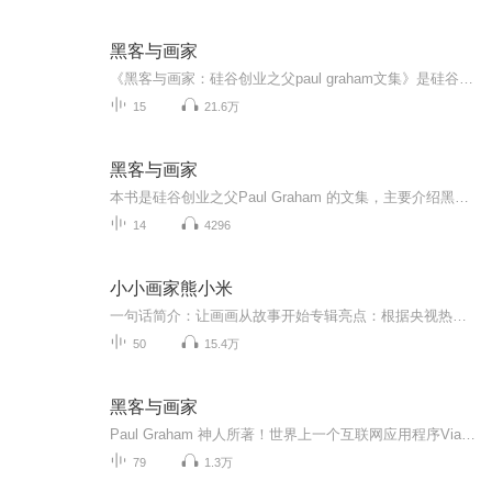
黑客与画家
《黑客与画家：硅谷创业之父paul graham文集》是硅谷创业之父paul graham 的文集，主要介绍黑客即优秀程序员的爱好和动机，讨论黑客成长、黑客对世界的贡献以及编程语言和黑客工作方法等所有对计算机时代感兴趣的人的一些话题。书中的内容不但有助于了解计...
15
21.6万
黑客与画家
本书是硅谷创业之父Paul Graham 的文集，主要介绍黑客即优秀程序员的爱好和动机，讨论黑客成长、黑客对世界的贡献以及编程语言和黑客工作方法等所有对计算机时代感兴趣的人的一些话题。书中的内容不但有助于了解计算机编程的本质、互联网行业的规则，还会...
14
4296
小小画家熊小米
一句话简介：让画画从故事开始专辑亮点：根据央视热播动画《小小画家熊小米》改编。适合谁听：3-6岁儿童专辑完整收录了熊小米第二季《小小画家熊小米》50集动画内容。是陪伴学龄前儿童成长不可缺少的有声读物。主要讲述了热心聪明的熊小米和他的朋友企鹅志...
50
15.4万
黑客与画家
Paul Graham 神人所著！世界上一个互联网应用程序Viaweb开发者 举世公认的互联网创业Paul Graham的文集！ Paul Graham带领我们探究黑客的世界，了解黑客的爱好和动机 Paul Graham旁征博引历史事件，妙笔生花 《黑客与画家》从书名我们都能看...
79
1.3万