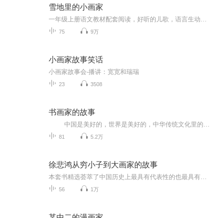
雪地里的小画家
一年级上册语文教材配套阅读，好听的儿歌，语言生动又有趣，贴合生活，培养儿童语感。
75
9万
小画家故事笑话
小画家故事会-播讲：宽宽和瑞瑞
23
3508
书画家的故事
中国是美好的，世界是美好的，中华传统文化里的书法和绘画展现出别样的、生动的美，这种美有灵性，存于自然之中，现于笔墨纸张之上。书法与绘画两者关系密切，书与画的产生和发展相辅相成，长久以来形成了书画一体的艺术创作形式。一切有形有影、有声有色的物质，都是书法家匠心的依据、创造的源泉，同时也是画家创造的源泉和依托。 一个 “和”字彰显了天地万物大美的关键内核。书法家与画家观察、体味、神会、创作，直至形诸笔墨。画家乃有笔底幻化万象，书家乃有毫颖竞走龙蛇。书画本为一源，“源”来源于艺术创造中最本质的——大自然，它是天地万物的大美精神的根本之所在。
81
5.2万
徐悲鸿从穷小子到大画家的故事
本套书精选荟萃了中国历史上最具有代表性的也最具有影响力的名人，这些故事既有趣味性，又蕴含深刻的道理，能够带给我们深刻的启迪，是青少年课外不可缺少的精神食粮。以上图书设计精美，格调高雅，非常适合青少年阅读和收藏，也非常适合图书馆装备陈列。
56
1万
某中二的漫画家