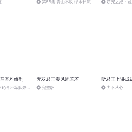
度
第58集 青山不改 绿水长流
娇宠之妃：君
后会有期
305集 （完）
马基雅维利
无双君王秦风周若若
听君王七讲成
章论各种军队兼及
完整版
力不从心