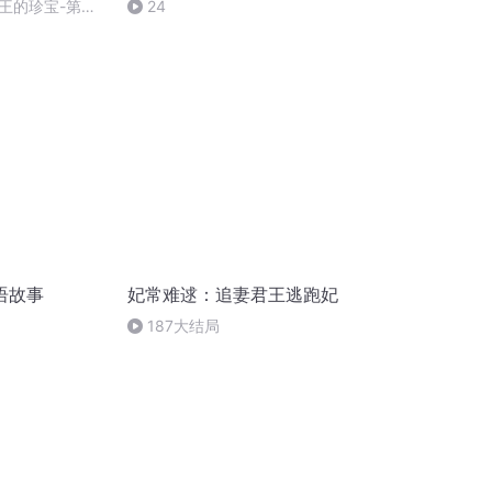
王的珍宝-第
24
语故事
妃常难逑：追妻君王逃跑妃
187大结局