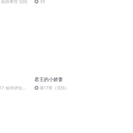
，由你掌控 完结
39
君王的小娇妻
17-如何评估所
第17章（完结）