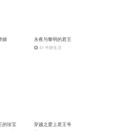
娇娘
永夜与黎明的君王
41 平静生活
王的珍宝
穿越之爱上君王爷