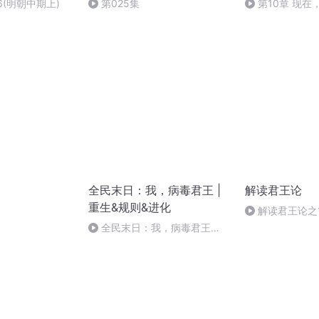
6(明朝中期上)
第025集
第10章 现在
全民末日：我，病毒君王 |
解读君王论
重生&规则&进化
解读君王论之
有君王国的力量
全民末日：我，病毒君王
167(完结）