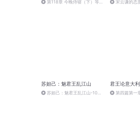
第118章 今晚侍寝（下）等嗓
宋云谦的态
子好了在多更新给你们
苏妲己：魅君王乱江山
君王论意大利
苏妲己：魅君王乱江山-100-
第四篇第一
恻隐之心
雇佣军