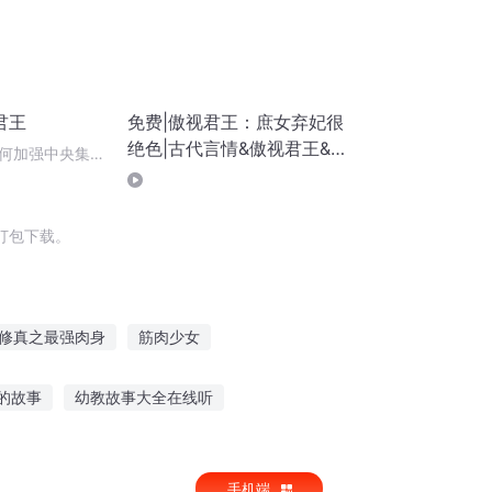
君王
免费|傲视君王：庶女弃妃很
绝色|古代言情&傲视君王&
何加强中央集权
庶女弃妃很绝色
打包下载。
修真之最强肉身
筋肉少女
最肉王者
末日之肉山大魔王
末世肌体
的故事
幼教故事大全在线听
子老师讲故事
听故事要盖被子吗
手机端