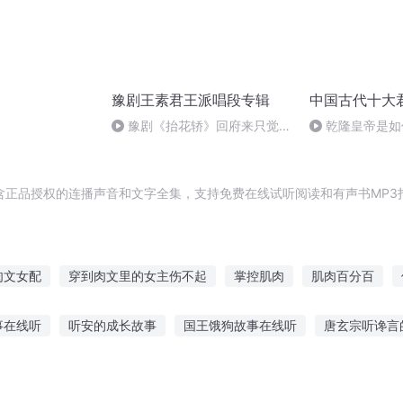
豫剧王素君王派唱段专辑
中国古代十大
豫剧《抬花轿》回府来只觉得
乾隆皇帝是如
心神不定（王素君晚年版）
的
含正品授权的连播声音和文字全集，支持免费在线试听阅读和有声书MP3
肉文女配
穿到肉文里的女主伤不起
掌控肌肉
肌肉百分百
血肉散仙传奇
女王的小鲜肉
最肉法师
扛着鲛肌当海王
事在线听
听安的成长故事
国王饿狗故事在线听
唐玄宗听谗言
肉魔法师天然黑
你不是肉盾吗
谁说赛亚人都是肌肉兄贵的
的真实故事小说
大白智慧故事在线听
西游记听读故事
听鬼谷