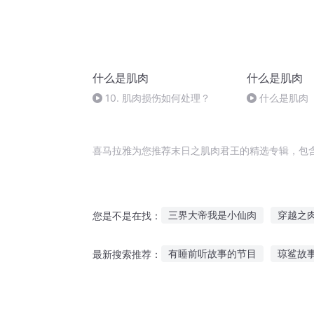
什么是肌肉
什么是肌肉
10. 肌肉损伤如何处理？
什么是肌肉
喜马拉雅为您推荐末日之肌肉君王的精选专辑，包
三界大帝我是小仙肉
穿越之
您是不是在找：
为热血的综漫世界献上肌肉少女
有睡前听故事的节目
琼鲨故
最新搜索推荐：
肌肉世界
人肉穿越师
肌
探案真人故事在线听
听哥哥