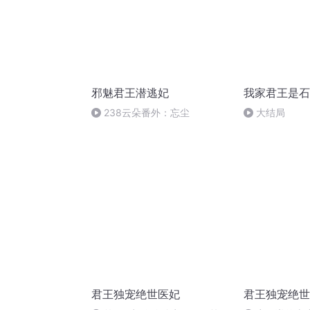
邪魅君王潜逃妃
我家君王是石
238云朵番外：忘尘
大结局
君王独宠绝世医妃
君王独宠绝世