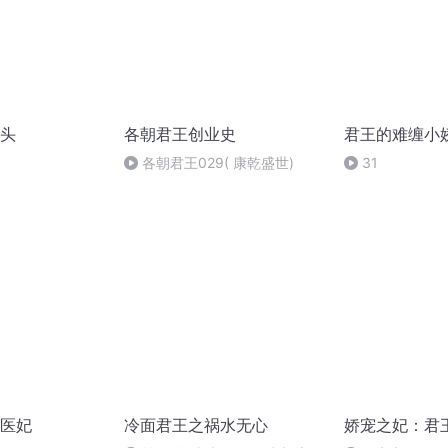
头
各朝君王创业史
君王的难缠小
各朝君王029( 康乾盛世)
31
医妃
冷面君王之祸水无心
娇宠之妃：君