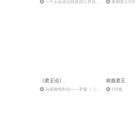
一个人应该活得是自己并且干
各朝君王02
净（节选）
《君王论》
前面君王
马基雅维利论——罗素（《西
116集
方哲学史》卷二）