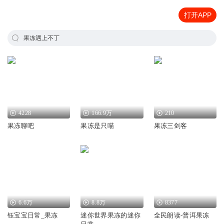
打开APP
果冻遇上不丁
4228
166.9万
210
果冻聊吧
果冻是只喵
果冻三剑客
6.6万
8.8万
8377
钰宝宝日常_果冻
迷你世界果冻的迷你
全民朗读-普洱果冻