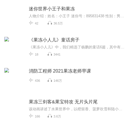
迷你世界小王子和果冻
人物介绍：姓名：小王子 迷你号：895831438 性别：男姓名：果冻 迷你号：919081763 性别：女是美食村的一对CP。不是他们本人哦！别以为是他们吖！关注我，有更多好看的视频！感谢大家的关注与收听不是她们本人
42
36.5万
《果冻小人儿》童话房子
《果冻小人儿》中，我们精选了杨鹏的童话6篇，其中有《微型猪芭比》这样惊心动魄的长故事；有《魔法小桌子》这样带有一点奇幻色彩、饱含温馨的小故事；《耳朵出逃》反映的是现实社会中的噪音问题；《果冻小人儿》则充满正义感和正能量；《吃动画片的怪兽》则完全站在孩子的角度来写，相信一定能引起孩子的共鸣……
18
3441
消防工程师 2021果冻老师早课
436
146万
果冻三剑客&果宝特攻 无片头片尾
该动画讲述了水果世界中，以橙留香、菠萝吹雪和陆小果为首的果宝特攻们与邪恶势力斗争，拯救七色彩莲并保卫家园的故事。在宁静祥和的水果世界里，守护世界的七彩莲花被偷走，东方求败霸占七彩花果山并建造水果加工厂，其手下四大恶贼抓水果村村民作原料。...
166
3.6万