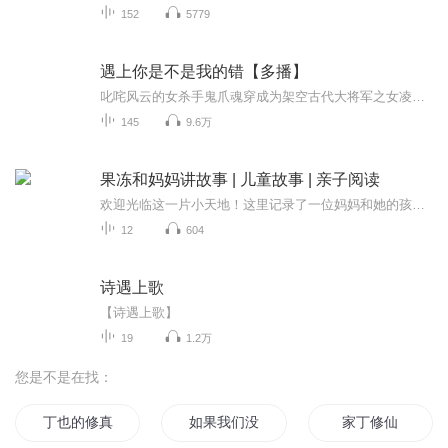
152
5779
遇上你是不是我的错【多播】
叱咤风云的女杀手鬼爪魂穿成为架空古代大将军之女凌若寒，当寒儿遇上无忧，他俩的命运似人生的风云棋盘，一盘用最珍贵的情布下的棋局，纵然几经周折，破其生死，终是情事如烟，有路难回......
145
9.6万
果冻和妈妈讲故事 | 儿童故事 | 亲子阅读
欢迎光临这一片小天地！这里记录了一位妈妈和她的孩子共同成长的时光，也记录了很多温馨可爱的睡前故事。
12
604
诗遇上歌
【诗遇上歌】
19
1.2万
您是不是在找：
丁也的修真生活
如果我们没有相遇
家丁修仙