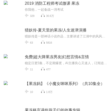
2019 消防工程师考试微课 果冻
你我他，一起备战一消考试
329
30.6万
猎妖传-夏天里的果冻/人生迷津演播
猎妖传是一部神话小说作品，主要讲述了江湖中的风风雨雨，以及百姓的凄苦生活。魔界为了争夺权势，意想与天齐寿，借此利用人间同等私欲对抗天庭，最终惹下祸害被贬魔域。为了摆脱痛苦的纠缠，魔尊开始大开杀戒，使得江湖又飘起了腥风血雨，从此人间民不聊...
63
5816
免费|超大牌果冻男友|幻想言情&言情
稳定日更5集，不定期爆更，AI主播良心又迷人，订阅追更不迷路！ 【内容简介】 咦？这是什么？粉红色，软绵绵，还会颤抖出诡异波纹的——人形果冻？“臭苹果！从今天开始，你要对我负起责任，一直到魔法解除为止！”面对因为自己的魔法糖果而变身果冻的...
11
477
【果冻妈】《小魔女咪咪系列》（共10集全）
10
1.8万
果冻格言讲给孩子们的故事专辑