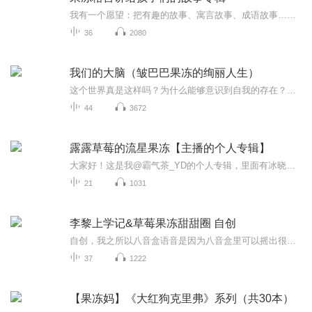
我有一个愿望：把有趣的故事、寓言故事、成语故事……讲给孩子们听……讲给孩子的孩子听
36
2080
我们的大脑（皱巴巴果冻的绚丽人生）
这个世界真是这样吗？为什么能够意识到自我的存在？人类通过神经技术变得更强大吗？怎样才能更有想象力和创造力？
44
3672
露露草莓的流星果冻【主播的个人专辑】
大家好！这是我@霸气茶_YD的个人专辑，里面有冰晓晓上学记的加更，各种各样的一些提醒消息，里面什么都可以发～来我主页的一定要看这个专辑哦！（么么哒）
21
1031
李黎上学记&草莓果冻甜甜圈 自创
自创，我之所以八音盒语音是因为八音盒里可以摇出很多的音乐，我就把八音盒当作了故事机，来给大家播出好听的专辑。有些时候可能没有更新，请大家见谅啊！大家喜欢我的李黎上学记吗？欢迎大家订阅加五星好评加月票。希望大家能喜欢我，关注订阅谢谢大家。
37
1222
【果冻妈】《大红狗克里弗》系列（共30本）