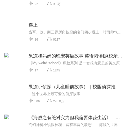
22
3.6万
遇上
当军、政、商三界所向披靡的名门四少遇上，时而帅气公子哥、时而性感火辣靓妹风情万种的绝色尤物、时而猥琐狗仔、时而霸气女王... ...从蒙尘世家小姐转变成千面妖狐的霸气女王。四少花式撩法追求蝶变佳人，但白莲花花招百出、青梅爱慕、发小争抢、妖孽诱惑、明强暗杀... ...来当道，且看他一路虐渣，一路撒狗粮，是否能够抱得美人归，且行且珍惜~ 女主爱情观：“至于能走到哪一步，会不会有未来，就都交给缘分和时间吧，拥有时好好享受，失去时也能潇洒转身，即便全世界都抛弃你，我还有我自己。”...
96
9117
果冻和妈妈的晚安英语故事|英语阅读|疯校亲子版
《My weird school》疯校系列 是一套很有意思的英文原版小书。每个故事都不长，适合拥有一定自主阅读基础的娃们进行分级原版英语阅读训练。让孩子们在一个个奇趣新鲜的故事中，感受到快乐的同时也练习了英语！我和果冻君决定一起录制这套故事书，只要不是...
17
1245
果冻小侦探（儿童睡前故事）｜校园侦探推理｜爆笑
...这个世界上最可爱的侦探故事
306
276.8万
《海贼之有绝对实力但我偏要体验生活》—（果冻）
玄幻神魔小说很神秘，富有丰富的联想……海贼的世界。机械岛上的女孩子们在男人的指挥下点火，用两根铁棒轻轻摩擦，，用石头燃起大火，越烧越大，并且可以用久。这是机械岛特有的东西！主播介绍：喜欢文艺，喜欢文学作品，特别喜欢有声书的演播！个人从事...