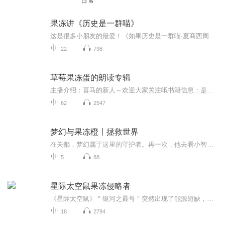
日常
果冻讲《历史是一群喵》
这是很多小朋友的最爱！《如果历史是一群喵·夏商西周篇》是肥志酝酿许久打造的系列“如果历史是一群喵”中的首册，该书以诙谐幽默又接地气的方式，通俗地讲述了夏商西周多个时期的历史故事，比如大禹治水、商汤灭夏、周公治国等无数人熟悉的桥段。在《如...
22
798
草莓果冻蛋的朗读专辑
主播介绍：喜马的新人～欢迎大家关注哦书籍信息：是努力练习的专辑。适合谁听：都适合哒都适合哒更新频率：尽可能达到日更！主播寄语：希望大家能多多指导，多多建议，主播会努力加油的
62
2547
梦幻与果冻橙丨拯救世界
在关都，梦幻属于这里的守护者。再一次，他去看小智的时候，无意中在草丛里发现了一只宝可梦。但是这只宝可梦却不知道自己的名字，梦幻把他带回了自己的住地，给他取了个名字。结果，在几天后，地球就要遭遇危机一场巨大的洪水即将来临。但这一切，好像是...
5
88
星际太空鼠果冻侵略者
《星际太空鼠》＂银河之最号＂突然出现了能源短缺，而解决危机的唯一办法是寻找动力能源－－星际晶石。正当斯蒂顿船长急的团团转，不知如何是好时，有几个外星粉红鼠，主动送上粉红色的星际晶石为他解困，这些外星来客到底有什么目的呢，为何会如此慷慨？...
18
2794