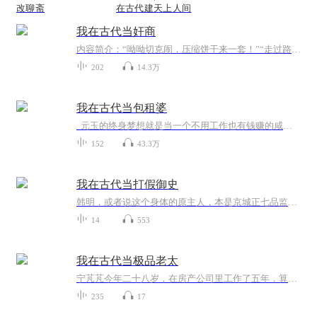
改聊斋
在古代建天上人间
我在古代当奸商
内容简介：“呦呦切克闹，压缩饼干来一套！”“走过路过，美味不要错过！”“特殊时期别亦难，唯有美食不可负！”大洋返航的路途中，郑乾喜滋滋的吆喝着。吝啬的他乘坐轮渡的时候，为了省钱买了一大堆压缩食品，没想到轮渡返航的时候，遇到了意外，轮渡的...
202
14.3万
我在古代当包租婆
元玉的终身梦想就是当一个不用工作也有钱赚的咸鱼富婆。成为同名同姓父母双亡，家有祖宅的小孤女后，这个梦想实现了。——以成为包租婆的形式。女装大佬，破产老板，落第书生，北漂姐妹花……每个人都有自己的故事，酸甜苦辣，嬉笑怒骂，一切尽在元家大宅内一一展开。...
152
43.3万
我在古代当打假御史
韩明，或者说这个身体的原主人，本是京城正七品监察御史，因上书弹劾权贵被贬为九品外放御史，发配到这偏远州府。原主郁郁寡欢，加上视察时心神恍惚，这才坠马受伤，给了现代韩明"穿越"的机会。从此韩明便开始了在古代的打假故事……
14
553
我在古代当极品老太
宁芃芃今年二十八岁，在房产公司里工作了五年，算是白骨精，好不容易刚升做经理，却因为太过高兴，一脚踏空穿到了古代宁老太的身上。 宁老太，三十九岁，自私自利小气贪钱刻薄无情，所有不好的词汇，都适用在她身上。 变成宁老太的宁芃芃惊恐的发现，自己...
235
17