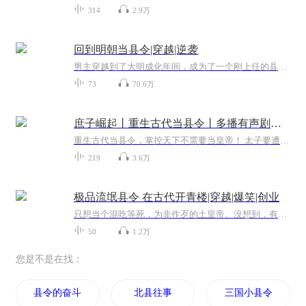
314
2.9万
回到明朝当县令|穿越|逆袭
男主穿越到了大明成化年间，成为了一个刚上任的县令。看他如何逆袭走上人生巅峰。
73
70.6万
庶子崛起丨重生古代当县令丨多播有声剧丨金手指丨扮猪吃虎
重生古代当县令，掌控天下不需要当皇帝！ 太子要遭皇帝的反，老子要砸皇家的碗！ 收听福利 1. 7月收听奖励：每周收听满专辑满20小时，凭截图领取红包奖励；2. 订阅、评价专辑，每周在专辑评论区抽取3位优质评价送出6.6现金奖励；3. 专辑声音评论区写下你对...
219
3.6万
极品流氓县令 在古代开青楼|穿越|爆笑|创业
只想当个混吃等死，为非作歹的土皇帝。没想到，有一天女帝微服私访，他暴露了这个全国垫底的穷县太魔幻！县令白天是清官，晚上开养生会所，街道干净得能舔，却暗藏"宰客天团"——黑导游狞笑："不掏空钱包算我输！"一匹马享受帝王SPA？小意思！当微服女帝撞...
50
1.2万
您是不是在找：
县令的奋斗
北县往事
三国小县令