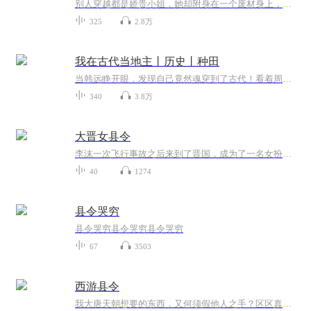
别人穿越都是娇贵小姐，她却附身在一个废材身上，一醒来，就面临酒楼被夺的危机，这可不能忍。为了保住家业，苏星月扛起大旗，向厨艺之路进发，一路披荆斩棘，四处比划，终拿下厨艺界的扛把子。可是，那个颁奖的男人，怎么这么熟悉呢？
325
2.8万
我在古代当地主丨历史丨种田
当韩远睁开眼，发现自己竟然魂穿到了古代！看着周围贫瘠的土地，他不禁笑了："正好用用我的现代农业知识！"改良土壤、选育良种、改进灌溉......韩远的庄子很快就成了方圆百里的标杆。但他并未止步，开设工坊、研制新器具，产品供不应求，财源滚滚而来。从...
340
3.8万
大晋女县令
李沫一次飞行事故之后来到了晋国，成为了一名女扮男装的女县令，从此开始了苦逼的县令生涯！松江县人穷，地穷，山穷，水穷，总而言之就是一个字。要致富，先修路，少生孩子，多种树，于是李沫带领全县人民开始在奔小康的道路上奔驰！
40
1274
县令哭穷
县令哭穷县令哭穷县令哭穷
67
3503
西游县令
我大唐天朝想要的东西，又何须假他人之手？区区真经，本官唾手可得！大唐贞观十二年。 三月的长安城，已是一派春日盛景。 牡丹花开，盈街十里。 热闹的朱雀大街上，有来自天南地北的奇珍，车水马龙，人流如织。 那些随处可见的胡人，...