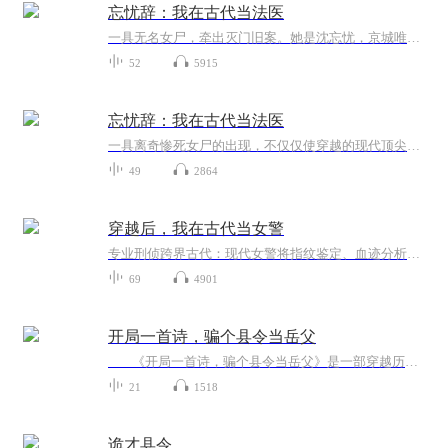
忘忧辞：我在古代当法医
一具无名女尸，牵出灭门旧案。她是沈忘忧，京城唯一的女法医。白骨会说话，毒物藏玄机。当她以现代思维剖开古代谜团，所有证据却直指龙椅之上的阴影。冷面指挥使陆追步步紧逼，是监察，是守护，还是另一场算计？从停尸房到金銮殿，从秦淮血月到塞外孤城。...
52
5915
忘忧辞：我在古代当法医
一具离奇惨死女尸的出现，不仅仅使穿越的现代顶尖女法医与执掌刑狱缉查大权的靖渊司指挥使宿命相遇，更牵扯出尘封十年，讳莫如深的宫廷秘事。查案之路步步惊心，阻挠追杀、阴谋陷阱接踵而至。女主沈忘忧和男主陆追游走生死边缘，九死一生......
49
2864
穿越后，我在古代当女警
专业刑侦跨界古代：现代女警将指纹鉴定、血迹分析、犯罪心理侧写等科学刑侦手段带入古代，看传统与现代破案思维激烈碰撞，烧脑又新奇。
69
4901
开局一首诗，骗个县令当岳父
《开局一首诗，骗个县令当岳父》是一部穿越历史题材的有声书，讲述现代商业精英陈庞意外穿越到大武朝，成为一个濒临破产的山贼寨主。凭借一首辛弃疾的《破阵子》，他骗得清原县令沈炎灵赏识，不仅白捡了个如花似玉的老婆，更以"黑白通吃"的绝...
21
1518
诡才县令