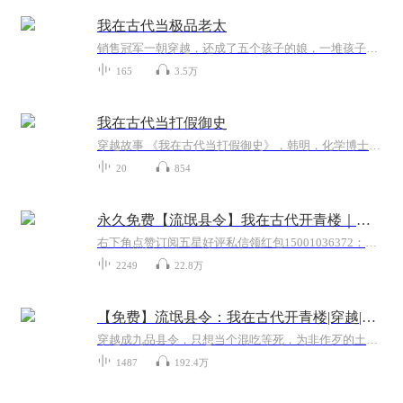
我在古代当极品老太
销售冠军一朝穿越，还成了五个孩子的娘，一堆孩子的奶奶，不过，宁芃芃不气馁，分家单过！
165
3.5万
我在古代当打假御史
穿越故事 《我在古代当打假御史》，韩明，化学博士、省质检院技术骨干，专攻食品检测，一身正气，鉴别真伪，同恶势力斗争，守护黎民百姓苍生安康的故事。
20
854
永久免费【流氓县令】我在古代开青楼｜女帝与我很暧昧
右下角点赞订阅五星好评私信领红包15001036372：每天至少更10集，更新抢先听
2249
22.8万
【免费】流氓县令：我在古代开青楼|穿越|爆笑|创业
穿越成九品县令，只想当个混吃等死，为非作歹的土皇帝。没想到，有一天女帝微服私访，他暴露了。
1487
192.4万