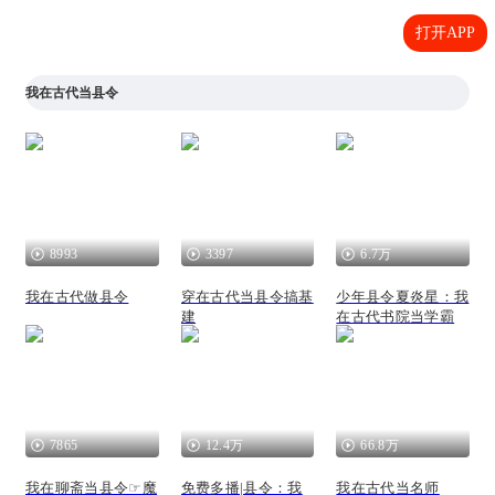
打开APP
我在古代当县令
8993
3397
6.7万
我在古代做县令
穿在古代当县令搞基
少年县令夏炎星：我
建
在古代书院当学霸
7865
12.4万
66.8万
我在聊斋当县令☞魔
免费多播|县令：我
我在古代当名师