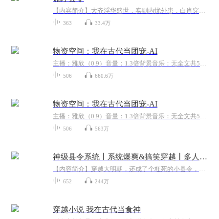
【内容简介】大齐浮华盛世，实则内忧外患，白肖穿越而来，权相之子，冲撞龙颜，贬为县令，断奇案，治地方，扬名声，平乱贼，刀山火海，金戈铁马，创太平，安天下，造传奇一生青史留名。【作者/主播简介】作者：机械化粗实才，网络小说作家。主播：艺丑，有...
363
33.4万
物资空间：我在古代当团宠-AI
主播：雅欣（0.9）音量：1.3倍背景音乐：无全文共506集温馨甜宠+非救世主+巨粗金手指+爱美男
506
660.6万
物资空间：我在古代当团宠-AI
主播：雅欣（0.9）音量：1.3倍背景音乐：无全文共506集温馨甜宠+非救世主+巨粗金手指+爱美男
506
563万
神级县令系统丨系统爆爽&搞笑穿越丨多人有声剧|怪才县令开局县令御用县令
【内容简介】穿越大明朝，还成了个枉死的小县令，没权没势，还要受百姓的唾骂……不怕，系统在手，天下我有！即使是个九品芝麻官又如何？只要为民做事，照样青史留名！【作者/主播】作者：一尘，著名网络小说作家，代表作《神级县令系统》等。竟然先生剧社...
652
244万
穿越小说 我在古代当食神